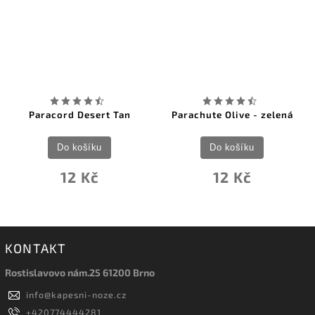
Paracord Desert Tan
Parachute Olive - zelená
Do košíku
Do košíku
12 Kč
12 Kč
KONTAKT
Rostislavovo nám.25 61200 Brno
info
@
kapesni-noze.cz
+420774444281