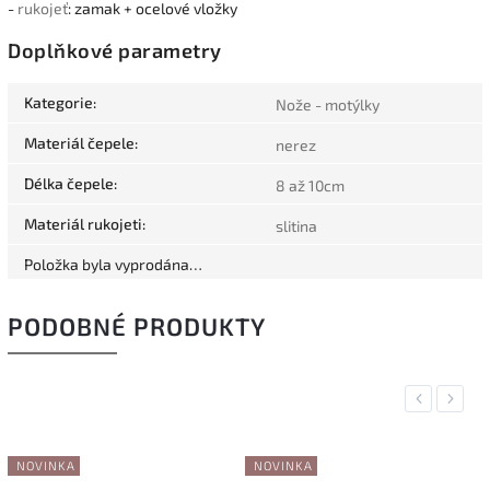
-
rukojeť
: zamak + ocelové vložky
Doplňkové parametry
Kategorie
:
Nože - motýlky
Materiál čepele
:
nerez
Délka čepele
:
8 až 10cm
Materiál rukojeti
:
slitina
Položka byla vyprodána…
PODOBNÉ PRODUKTY
Previous
Next
NOVINKA
NOVINKA