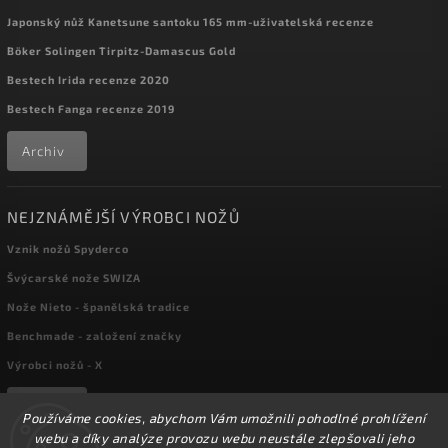
Japonský nůž Kanetsune santoku 165 mm-uživatelská recenze
Böker Solingen Tirpitz-Damascus Gold
Bestech Irida recenze 2020
Bestech Fanga recenze 2019
Archiv
NEJZNÁMĚJŠÍ VÝROBCI NOŽŮ
Vznik nožů Spyderco
Švýcarské nože SWIZA
Nože Nieto - španělská tradice
Benchmade - založení značky
Výrobci nožů - X
Archiv
Používáme cookies, abychom Vám umožnili pohodlné prohlížení
webu a díky analýze provozu webu neustále zlepšovali jeho