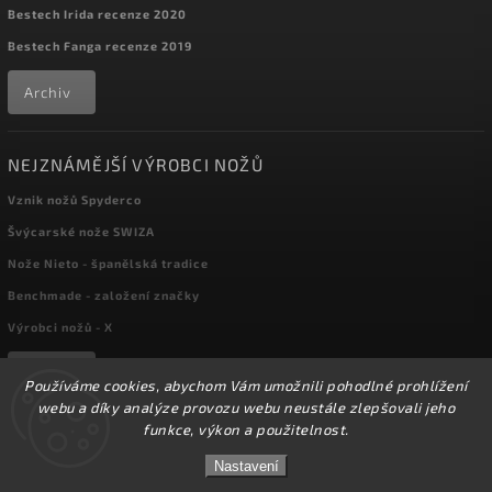
Bestech Irida recenze 2020
Bestech Fanga recenze 2019
Archiv
NEJZNÁMĚJŠÍ VÝROBCI NOŽŮ
Vznik nožů Spyderco
Švýcarské nože SWIZA
Nože Nieto - španělská tradice
Benchmade - založení značky
Výrobci nožů - X
Archiv
Používáme cookies, abychom Vám umožnili pohodlné prohlížení
webu a díky analýze provozu webu neustále zlepšovali jeho
funkce, výkon a použitelnost.
Copyright 2026
kapesni-noze.cz
. Všechna práva vyhrazena.
☀️Ve dnech 3-14.8 2026 máme zavřeno z důvodu
DOVOLENÉ. Eshop zůstává v provozu, objednávky
Nastavení
Upravit nastavení cookies
budeme zpracovávat v pondělí 17.8.2026. Děkujeme za