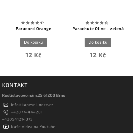
Paracord Orange
Parachute Olive - zelená
Do košíku
Do košíku
12 Kč
12 Kč
KONTAKT
Rostislavovo nám.25 61200 Brno
info
@
kapesni-noze.cz
+420774444281
+420541214375
Naše videa na Youtube