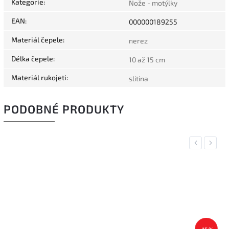
Kategorie
:
Nože - motýlky
EAN
:
000000189255
Materiál čepele
:
nerez
Délka čepele
:
10 až 15 cm
Materiál rukojeti
:
slitina
PODOBNÉ PRODUKTY
Previous
Next