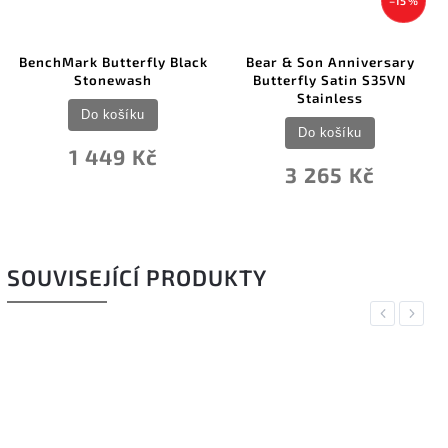
–15 %
BenchMark Butterfly Black
Bear & Son Anniversary
Stonewash
Butterfly Satin S35VN
Stainless
Do košíku
Do košíku
1 449 Kč
3 265 Kč
SOUVISEJÍCÍ PRODUKTY
Previous
Next