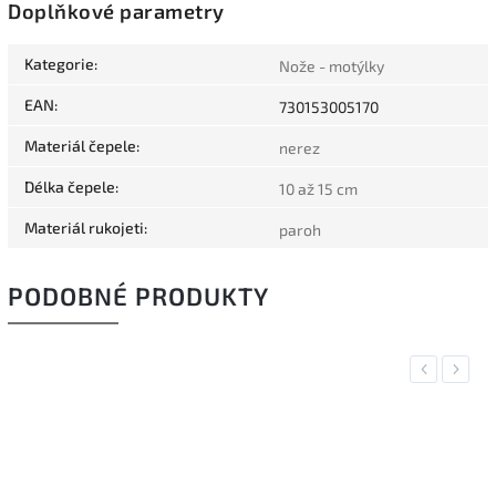
Doplňkové parametry
Kategorie
:
Nože - motýlky
EAN
:
730153005170
Materiál čepele
:
nerez
Délka čepele
:
10 až 15 cm
Materiál rukojeti
:
paroh
PODOBNÉ PRODUKTY
Previous
Next