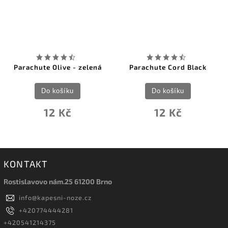
Parachute Olive - zelená
Parachute Cord Black
Do košíku
Do košíku
12 Kč
12 Kč
KONTAKT
Rostislavovo nám.25 61200 Brno
info
@
kapesni-noze.cz
+420774444281
+420541214375