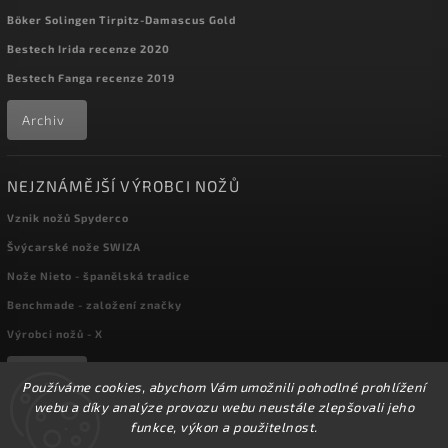
Böker Solingen Tirpitz-Damascus Gold
Bestech Irida recenze 2020
Bestech Fanga recenze 2019
Archiv
NEJZNÁMĚJŠÍ VÝROBCI NOŽŮ
Vznik nožů Spyderco
Švýcarské nože SWIZA
Nože Nieto - španělská tradice
Benchmade - založení značky
Výrobci nožů - X
Archiv
Používáme cookies, abychom Vám umožnili pohodlné prohlížení
webu a díky analýze provozu webu neustále zlepšovali jeho
funkce, výkon a použitelnost.
Copyright 2026
kapesni-noze.cz
. Všechna práva vyhrazena.
☀️Ve dnech 3-14.8 2026 máme zavřeno z důvodu