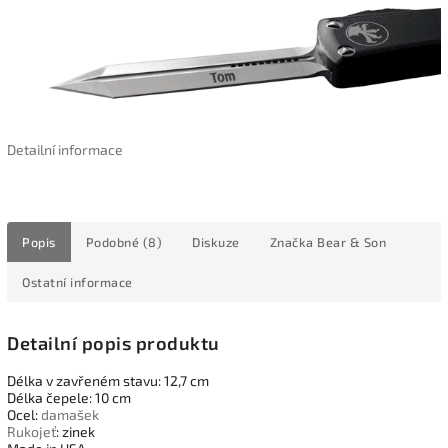
Detailní informace
Popis
Podobné (8)
Diskuze
Značka
Bear & Son
Ostatní informace
Detailní popis produktu
Délka v zavřeném stavu: 12,7 cm
Délka čepele: 10 cm
Ocel:
damašek
Rukojeť
: zinek