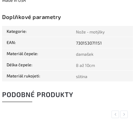
Made in USA
Doplňkové parametry
Kategorie
:
Nože - motýlky
EAN
:
730153071151
Materiál čepele
:
damašek
Délka čepele
:
8 až 10cm
Materiál rukojeti
:
slitina
PODOBNÉ PRODUKTY
Previous
Next