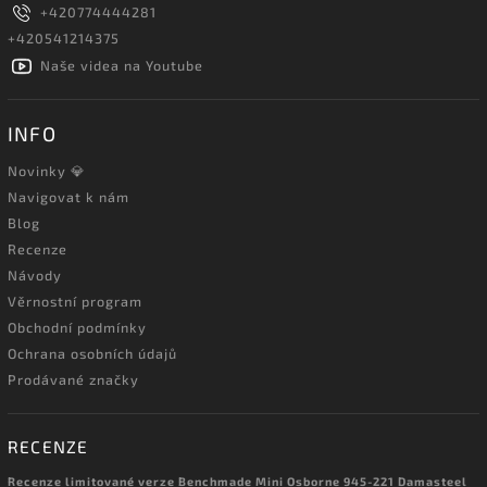
+420774444281
+420541214375
Naše videa na Youtube
INFO
Novinky 💎
Navigovat k nám
Blog
Recenze
Návody
Věrnostní program
Obchodní podmínky
Ochrana osobních údajů
Prodávané značky
RECENZE
Recenze limitované verze Benchmade Mini Osborne 945-221 Damasteel