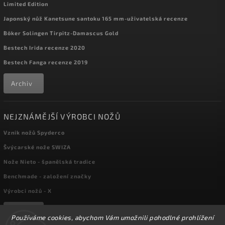
Limited Edition
Japonský nůž Kanetsune santoku 165 mm-uživatelská recenze
Böker Solingen Tirpitz-Damascus Gold
Bestech Irida recenze 2020
Bestech Fanga recenze 2019
Archiv
NEJZNÁMĚJŠÍ VÝROBCI NOŽŮ
Vznik nožů Spyderco
Švýcarské nože SWIZA
Nože Nieto - španělská tradice
Benchmade - založení značky
Výrobci nožů - X
Archiv
Používáme cookies, abychom Vám umožnili pohodlné prohlížení