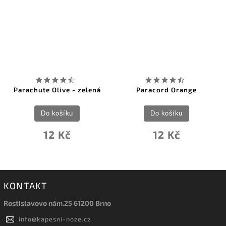
Parachute Olive - zelená
Paracord Orange
Do košíku
Do košíku
12 Kč
12 Kč
KONTAKT
Rostislavovo nám.25 61200 Brno
info
@
kapesni-noze.cz