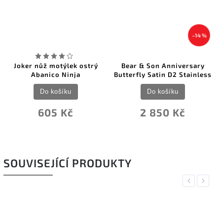
–14 %
ker nůž motýlek ostrý
Bear & Son Anniversary
Be
Abanico Ninja
Butterfly Satin D2 Stainless
Do košíku
Do košíku
605 Kč
2 850 Kč
SOUVISEJÍCÍ PRODUKTY
Previous
Next