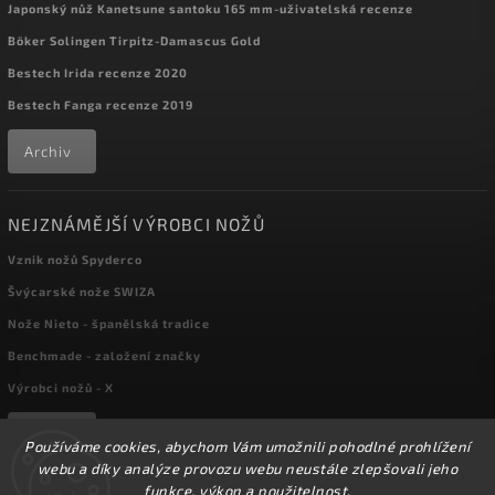
Japonský nůž Kanetsune santoku 165 mm-uživatelská recenze
Böker Solingen Tirpitz-Damascus Gold
Bestech Irida recenze 2020
Bestech Fanga recenze 2019
Archiv
NEJZNÁMĚJŠÍ VÝROBCI NOŽŮ
Vznik nožů Spyderco
Švýcarské nože SWIZA
Nože Nieto - španělská tradice
Benchmade - založení značky
Výrobci nožů - X
Archiv
Používáme cookies, abychom Vám umožnili pohodlné prohlížení
webu a díky analýze provozu webu neustále zlepšovali jeho
funkce, výkon a použitelnost.