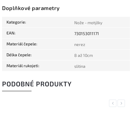
Doplňkové parametry
Kategorie
:
Nože - motýlky
EAN
:
730153011171
Materiál čepele
:
nerez
Délka čepele
:
8 až 10cm
Materiál rukojeti
:
slitina
PODOBNÉ PRODUKTY
Previous
Next