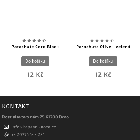
Parachute Cord Black
Parachute Olive - zelená
Do košíku
Do košíku
12 Kč
12 Kč
KONTAKT
Rostislavovo nám.25 61200 Brno
info
@
kapesni-noze.cz
+420774444281