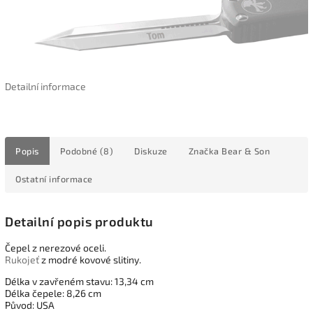
Detailní informace
Popis
Podobné (8)
Diskuze
Značka
Bear & Son
Ostatní informace
Detailní popis produktu
Čepel z nerezové oceli.
Rukojeť
z modré kovové slitiny.
Délka v zavřeném stavu: 13,34 cm
Délka čepele: 8,26 cm
Původ: USA