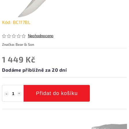
Kód:
BC117BL
Neohodnoceno
Značka:
Bear & Son
1 449 Kč
Dodáme přibližně za 20 dní
Přidat do košíku