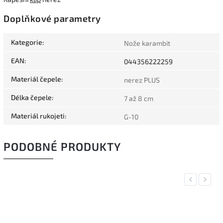
Doplňkové parametry
Kategorie
:
Nože karambit
EAN
:
044356222259
Materiál čepele
:
nerez PLUS
Délka čepele
:
7 až 8 cm
Materiál rukojeti
:
G-10
PODOBNÉ PRODUKTY
Previous
Next