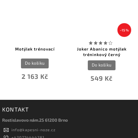
–15 %
Motýlek trénovací
Joker Abanico motýlek
tréninkový černý
Do košíku
Do košíku
2 163 Kč
549 Kč
KONTAKT
Rostislavovo nám.25 61200 Brno
info
@
kapesni-noze.cz
+420774444281