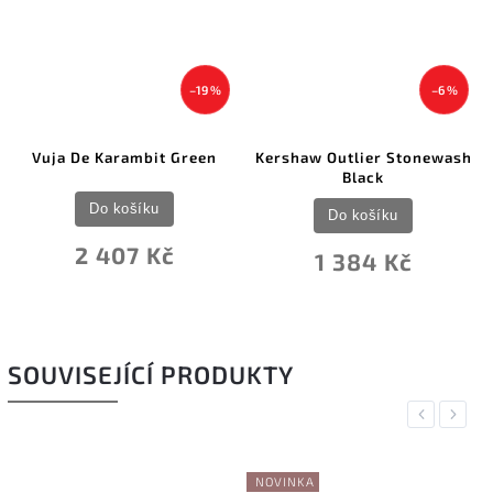
–19 %
–6 %
Vuja De Karambit Green
Kershaw Outlier Stonewash
Black
Do košíku
Do košíku
2 407 Kč
1 384 Kč
SOUVISEJÍCÍ PRODUKTY
Previous
Next
NOVINKA