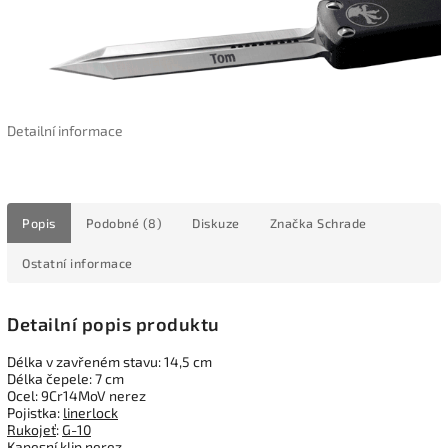
Detailní informace
Popis
Podobné (8)
Diskuze
Značka
Schrade
Ostatní informace
Detailní popis produktu
Délka v zavřeném stavu: 14,5 cm
Délka čepele: 7 cm
Ocel: 9Cr14MoV nerez
Pojistka:
linerlock
Rukojeť
:
G-10
Kapesní
klip
nerez