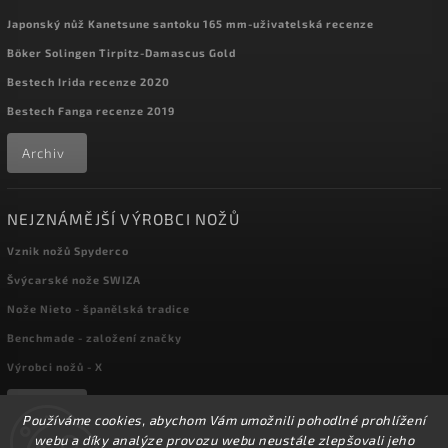
Japonský nůž Kanetsune santoku 165 mm-uživatelská recenze
Böker Solingen Tirpitz-Damascus Gold
Bestech Irida recenze 2020
Bestech Fanga recenze 2019
Archiv
NEJZNÁMĚJŠÍ VÝROBCI NOŽŮ
Vznik nožů Spyderco
Švýcarské nože SWIZA
Nože Nieto - španělská tradice
Benchmade - založení značky
Výrobci nožů - X
Archiv
Používáme cookies, abychom Vám umožnili pohodlné prohlížení
webu a díky analýze provozu webu neustále zlepšovali jeho