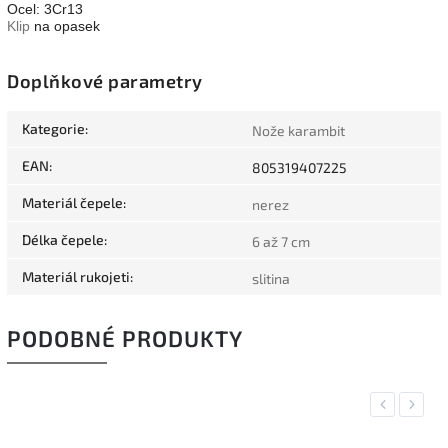
Ocel: 3Cr13
Klip
na opasek
Doplňkové parametry
Kategorie
:
Nože karambit
EAN
:
805319407225
Materiál čepele
:
nerez
Délka čepele
:
6 až 7 cm
Materiál rukojeti
:
slitina
PODOBNÉ PRODUKTY
Previous
Next