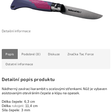
Detailní informace
Popis
Podobné (8)
Diskuze
Značka
Tac Force
Ostatní informace
Detailní popis produktu
Nádherný zavírací karambit s ocelovými střenkami. Nůž je vybaven
asistovaným otevíráním čepele a klipu na opasek.
Délka čepele: 6,3 cm
Délka
rukojeti
: 11,4 cm
Síla čepele: 3 mm