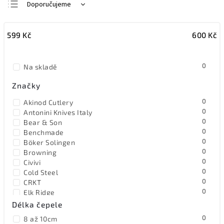
Doporučujeme
Nejlevnější
599
Kč
600
Kč
Nejdražší
Nejprodávanější
0
Na skladě
Abecedně
Značky
0
Akinod Cutlery
0
Antonini Knives Italy
0
Bear & Son
0
Benchmade
0
Böker Solingen
0
Browning
0
Civivi
0
Cold Steel
0
CRKT
0
Elk Ridge
0
EOS
Délka čepele
0
Extrema Ratio
0
8 až 10cm
0
F.Dick Germany