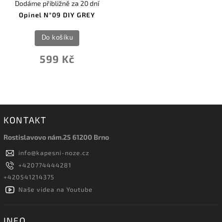
Dodáme přibližně za 20 dní
Opinel N°09 DIY GREY
Do košíku
599 Kč
KONTAKT
Rostislavovo nám.25 61200 Brno
info
@
kapesni-noze.cz
+420774444281
+420541214375
Naše videa na Youtube
INFO