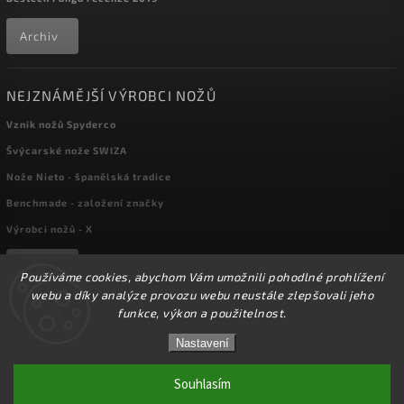
Archiv
NEJZNÁMĚJŠÍ VÝROBCI NOŽŮ
Vznik nožů Spyderco
Švýcarské nože SWIZA
Nože Nieto - španělská tradice
Benchmade - založení značky
Výrobci nožů - X
Archiv
Používáme cookies, abychom Vám umožnili pohodlné prohlížení
webu a díky analýze provozu webu neustále zlepšovali jeho
funkce, výkon a použitelnost.
Copyright 2026
kapesni-noze.cz
. Všechna práva vyhrazena.
☀️Ve dnech 3-14.8 2026 máme zavřeno z důvodu
DOVOLENÉ. Eshop zůstává v provozu, objednávky
Nastavení
Upravit nastavení cookies
budeme zpracovávat v pondělí 17.8.2026. Děkujeme za
pochopení.☀️
Souhlasím