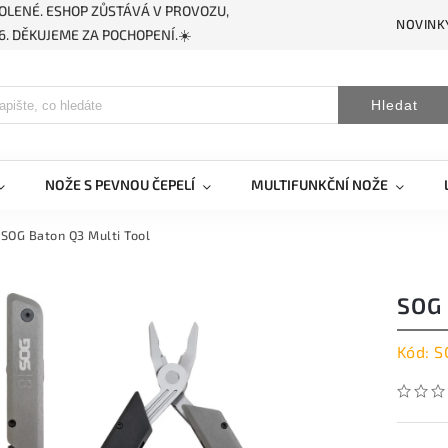
OLENÉ. ESHOP ZŮSTÁVÁ V PROVOZU,
NOVINK
. DĚKUJEME ZA POCHOPENÍ.☀️
Hledat
NOŽE S PEVNOU ČEPELÍ
MULTIFUNKČNÍ NOŽE
SOG Baton Q3 Multi Tool
SOG
Kód:
S