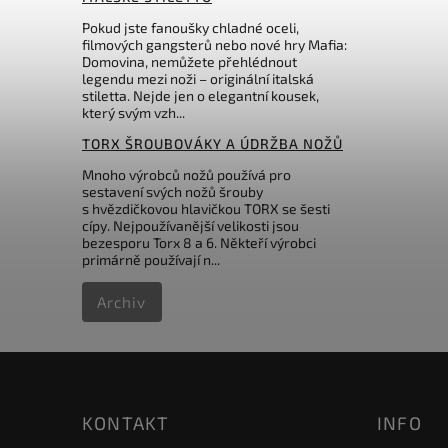
159 Kč
Pokud jste fanoušky chladné oceli,
filmových gangsterů nebo nové hry Mafia:
Domovina, nemůžete přehlédnout
legendu mezi noži – originální italská
stiletta. Nejde jen o elegantní kousek,
který svým vzh...
TORX ŠROUBOVÁKY A ÚDRŽBA NOŽŮ
Mnoho výrobců nožů používá pro
sestavení svých nožů šrouby
s hvězdičkovou hlavičkou TORX se šesti
cípy. Nejpoužívanější velikosti jsou
bezesporu Torx 8 a 6. Někteří výrobci
primárně používají n...
Archiv
KONTAKT
INFO