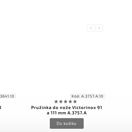
Previous
Next
.3641.10
Kód:
A.3757.A.10
1
Pružinka do nože Victorinox 91
Vi
a 111 mm A.3757.A
Do košíku