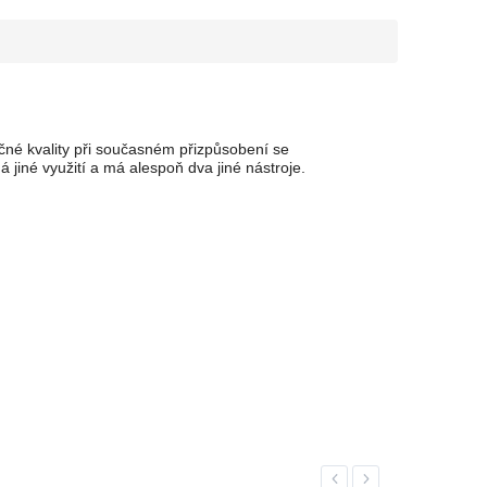
e
ečné kvality při současném přizpůsobení se
 jiné využití a má alespoň dva jiné nástroje.
Previous
Next