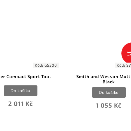
1 
–
Kód:
G5500
Kód:
S
er Compact Sport Tool
Smith and Wesson Mult
Black
Do košíku
Do košíku
2 011 Kč
1 055 Kč