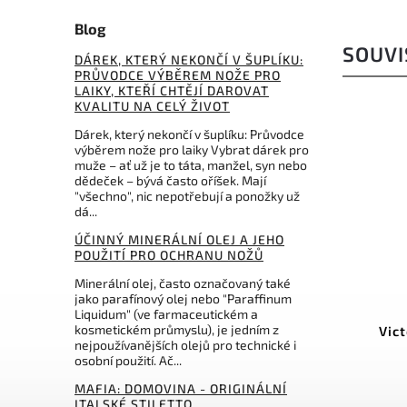
Blog
SOUVI
DÁREK, KTERÝ NEKONČÍ V ŠUPLÍKU:
PRŮVODCE VÝBĚREM NOŽE PRO
LAIKY, KTEŘÍ CHTĚJÍ DAROVAT
KVALITU NA CELÝ ŽIVOT
Dárek, který nekončí v šuplíku: Průvodce
výběrem nože pro laiky Vybrat dárek pro
muže – ať už je to táta, manžel, syn nebo
dědeček – bývá často oříšek. Mají
"všechno", nic nepotřebují a ponožky už
dá...
ÚČINNÝ MINERÁLNÍ OLEJ A JEHO
POUŽITÍ PRO OCHRANU NOŽŮ
Minerální olej, často označovaný také
2.3.10
Kód:
4.1879
jako parafínový olej nebo "Paraffinum
Liquidum" (ve farmaceutickém a
kosmetickém průmyslu), je jedním z
m,
Klíčenka Victorinox 4.1879
Vic
nejpoužívanějších olejů pro technické i
osobní použití. Ač...
Do košíku
MAFIA: DOMOVINA - ORIGINÁLNÍ
ITALSKÉ STILETTO