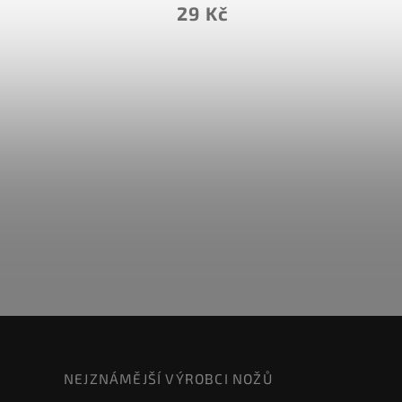
29 Kč
NEJZNÁMĚJŠÍ VÝROBCI NOŽŮ