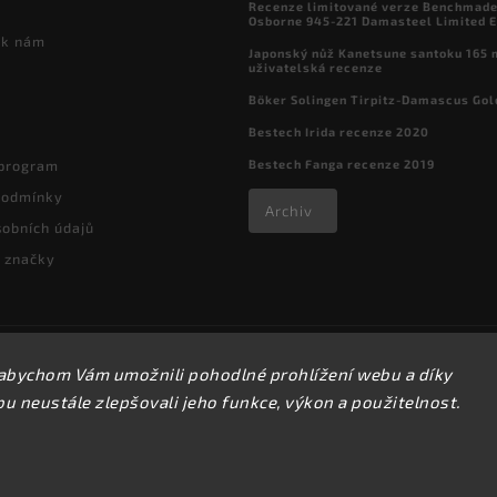
Recenze limitované verze Benchmade

Osborne 945-221 Damasteel Limited E
 k nám
Japonský nůž Kanetsune santoku 165
uživatelská recenze
Böker Solingen Tirpitz-Damascus Gol
Bestech Irida recenze 2020
Bestech Fanga recenze 2019
 program
podmínky
Archiv
obních údajů
 značky
Copyright 2026
kapesni-noze.cz
. Všechna práva vyhrazena.
abychom Vám umožnili pohodlné prohlížení webu a díky
Upravit nastavení cookies
 neustále zlepšovali jeho funkce, výkon a použitelnost.