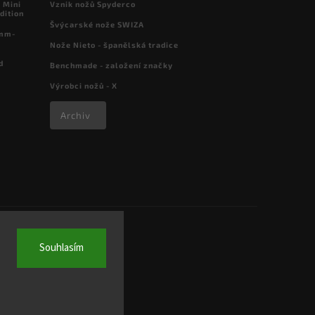
 Mini
Vznik nožů Spyderco
dition
Švýcarské nože SWIZA
 mm-
Nože Nieto - španělská tradice
d
Benchmade - založení značky
Výrobci nožů - X
Archiv
Souhlasím