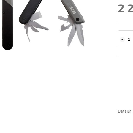
2 
Detailn