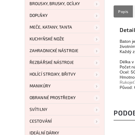
BROUSKY, BRUSKY, OCÍLKY
Popis
DOPLŇKY
MEČE, KATANY, TANTA
Detai
KUCHYŇSKÉ NOŽE
Baton je
životním
ZAHRADNICKÉ NÁSTROJE
Každý ze
Délka v
ŘEZBÁŘSKÉ NÁSTROJE
Počet ná
Ocel: 
HOLÍCÍ STROJKY, BŘITVY
Hmotnos
Rukojeť
MANIKÚRY
Původ: 
OBRANNÉ PROSTŘEDKY
SVÍTILNY
PODO
CESTOVÁNÍ
IDEÁLNÍ DÁRKY