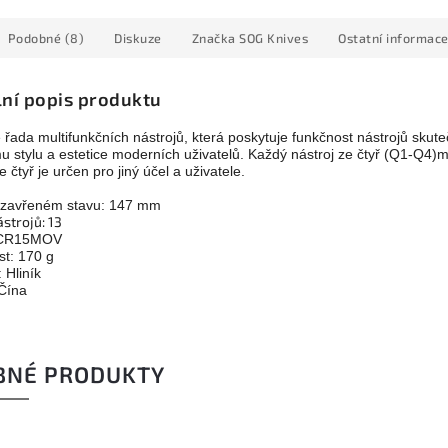
Podobné (8)
Diskuze
Značka
SOG Knives
Ostatní informac
lní popis produktu
 řada multifunkčních nástrojů, která poskytuje funkčnost nástrojů skut
u stylu a estetice moderních uživatelů. Každý nástroj ze čtyř (Q1-Q4)má
 čtyř je určen pro jiný účel a uživatele.
 zavřeném stavu: 147 mm
strojů: 13
5CR15MOV
t: 170 g
: Hliník
Čína
BNÉ PRODUKTY