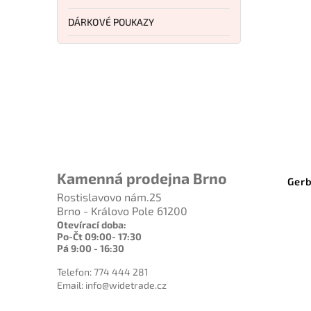
DÁRKOVÉ POUKAZY
 Kč
 %
7.MKB1
Kód:
51900
Kamenná prodejna Brno
MX
Mora Roeing & Bleeding Knife
Gerb
950P
Rostislavovo nám.25
Brno - Královo Pole 61200
Do košíku
Otevírací doba:
Po-Čt 09:00- 17:30
1 039 Kč
Pá 9:00 - 16:30
Telefon: 774 444 281
Email: info@widetrade.cz