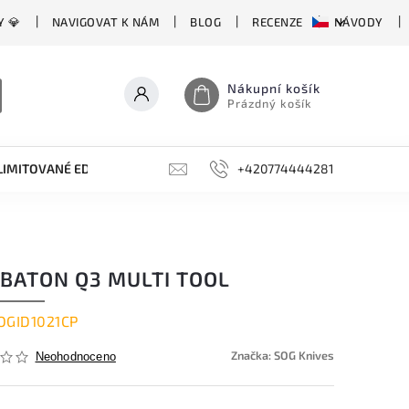
Y 💎
NAVIGOVAT K NÁM
BLOG
RECENZE
NÁVODY
Nákupní košík
Prázdný košík
LIMITOVANÉ EDICE
BROUSKY, BRUSKY, OCÍLKY
+420774444281
DOPLŇKY
 BATON Q3 MULTI TOOL
OGID1021CP
Značka:
SOG Knives
Neohodnoceno