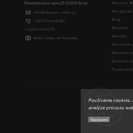
Rostislavovo nám.25 61200 Brno
Novinky 
Navigovat
info
@
kapesni-noze.cz
Blog
+420774444281
Recenze
+420541214375
Návody
Naše videa na Youtube
Věrnostní
Obchodní 
Ochrana os
Prodávané
Používáme cookies, 
analýze provozu webu
Nastavení