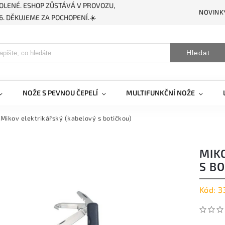
OLENÉ. ESHOP ZŮSTÁVÁ V PROVOZU,
NOVINK
. DĚKUJEME ZA POCHOPENÍ.☀️
Hledat
NOŽE S PEVNOU ČEPELÍ
MULTIFUNKČNÍ NOŽE
Mikov elektrikářský (kabelový s botičkou)
MIK
S BO
Kód:
3