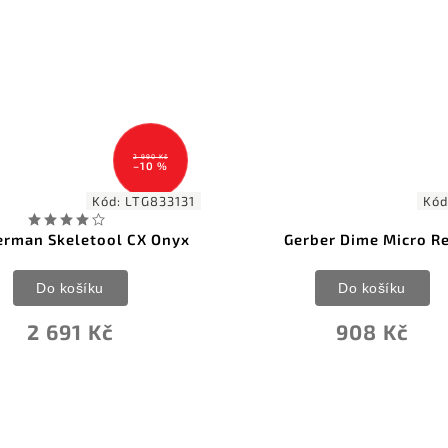
2 990 Kč
–10 %
Kód:
LTG833131
Kód
erman Skeletool CX Onyx
Gerber Dime Micro R
Do košíku
Do košíku
2 691 Kč
908 Kč