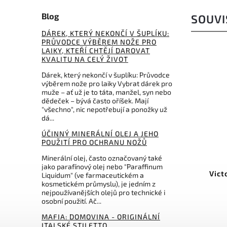
Blog
SOUVI
DÁREK, KTERÝ NEKONČÍ V ŠUPLÍKU:
PRŮVODCE VÝBĚREM NOŽE PRO
LAIKY, KTEŘÍ CHTĚJÍ DAROVAT
KVALITU NA CELÝ ŽIVOT
Dárek, který nekončí v šuplíku: Průvodce
výběrem nože pro laiky Vybrat dárek pro
muže – ať už je to táta, manžel, syn nebo
dědeček – bývá často oříšek. Mají
"všechno", nic nepotřebují a ponožky už
dá...
ÚČINNÝ MINERÁLNÍ OLEJ A JEHO
POUŽITÍ PRO OCHRANU NOŽŮ
Kód:
3.0240.3B1
Minerální olej, často označovaný také
jako parafínový olej nebo "Paraffinum
Victorinox Clip pro Swiss Tool
Vict
Liquidum" (ve farmaceutickém a
Spirit BS black
kosmetickém průmyslu), je jedním z
nejpoužívanějších olejů pro technické i
osobní použití. Ač...
Do košíku
MAFIA: DOMOVINA - ORIGINÁLNÍ
459 Kč
ITALSKÉ STILETTO