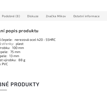
Podobné (8)
Diskuze
Značka
Mikov
Ostatní informace
lní popis produktu
l čepele: nerezová ocel 420 - 55HRC
l
střenky
: plast
ýrobku: 100 mm
epele: 75 mm
epele: 13 mm
t výrobku: 88 g
: PVC
BNÉ PRODUKTY