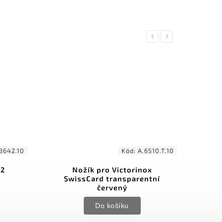
Previous
Next
3642.10
Kód:
A.6510.T.10
42
Nožík pro Victorinox
Vic
SwissCard transparentní
červený
Do košíku