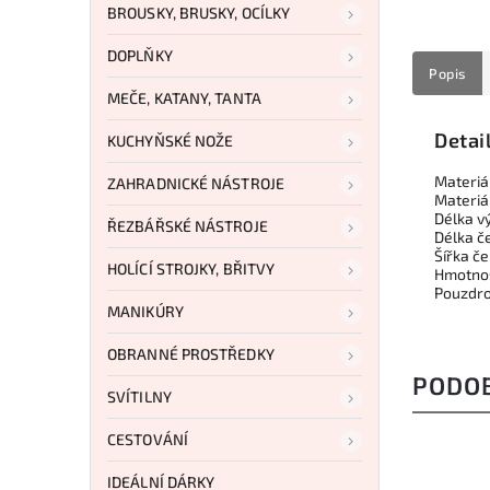
BROUSKY, BRUSKY, OCÍLKY
DOPLŇKY
Popis
MEČE, KATANY, TANTA
Detai
KUCHYŇSKÉ NOŽE
Materiá
ZAHRADNICKÉ NÁSTROJE
Materiá
Délka v
ŘEZBÁŘSKÉ NÁSTROJE
Délka č
Šířka č
HOLÍCÍ STROJKY, BŘITVY
Hmotnos
Pouzdro
MANIKÚRY
OBRANNÉ PROSTŘEDKY
PODO
SVÍTILNY
CESTOVÁNÍ
IDEÁLNÍ DÁRKY