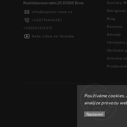
Rostislavovo nám.25 61200 Brno
Novinky 
Navigovat
info
@
kapesni-noze.cz
Blog
+420774444281
Recenze
+420541214375
Návody
Naše videa na Youtube
Věrnostní
Obchodní 
Ochrana os
Prodávané
Používáme cookies, 
analýze provozu webu
Nastavení