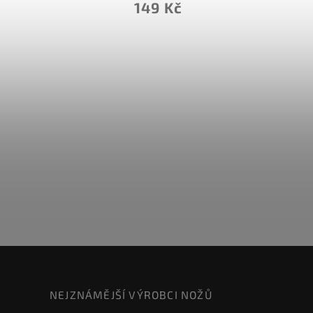
149 Kč
NEJZNÁMĚJŠÍ VÝROBCI NOŽŮ