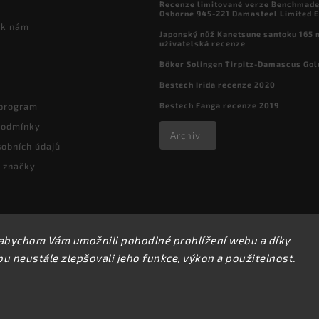
Recenze limitované verze Benchmade

Osborne 945-221 Damasteel Limited E
 k nám
Japonský nůž Kanetsune santoku 165
uživatelská recenze
Böker Solingen Tirpitz-Damascus Gol
Bestech Irida recenze 2020
Bestech Fanga recenze 2019
 program
podmínky
Archiv
obních údajů
 značky
Copyright 2026
kapesni-noze.cz
. Všechna práva vyhrazena.
abychom Vám umožnili pohodlné prohlížení webu a díky
Upravit nastavení cookies
 neustále zlepšovali jeho funkce, výkon a použitelnost.