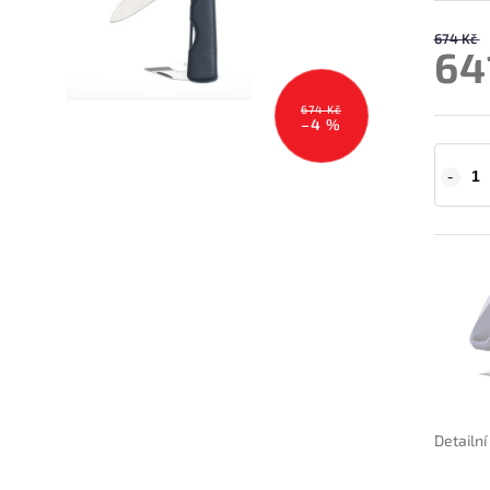
674 Kč
64
674 Kč
–4 %
Detailn