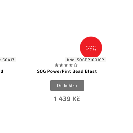
1 753 Kč
–17 %
:
G0417
Kód:
SOGPP1001CP
ed
SOG PowerPint Bead Blast
HexF
Do košíku
1 439 Kč