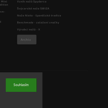
 Mini
Vznik nožů Spyderco
dition
Švýcarské nože SWIZA
 mm-
Nože Nieto - španělská tradice
d
Benchmade - založení značky
Výrobci nožů - X
Archiv
Souhlasím