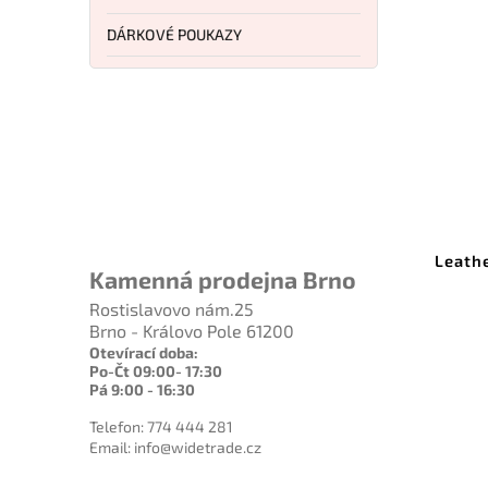
DÁRKOVÉ POUKAZY
4 190 Kč
–10 %
Kód:
LTG833183
Leatherman Signal Guava
Leath
Kamenná prodejna Brno
Rostislavovo nám.25
Do košíku
Brno - Královo Pole 61200
Otevírací doba:
3 771 Kč
Po-Čt 09:00- 17:30
Pá 9:00 - 16:30
Telefon: 774 444 281
Email: info@widetrade.cz