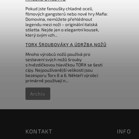
Pokud jste fanoušky chladné oceli,
filmových gangsterů nebo nové hry Mafia:
Domovina, nemůžete přehlédnout
legendu mezi noži – originální italská
stiletta. Nejde jen o elegantní kousek,
který svým vzh...
TORX ŠROUBOVÁKY A ÚDRŽBA NOŽŮ
Mnoho výrobců nožů používá pro
sestavení svých nožů šrouby
s hvězdičkovou hlavičkou TORX se šesti
cípy. Nejpoužívanější velikosti jsou
bezesporu Torx 8 a 6. Někteří výrobci
primárně používají n...
Archiv
KONTAKT
INFO