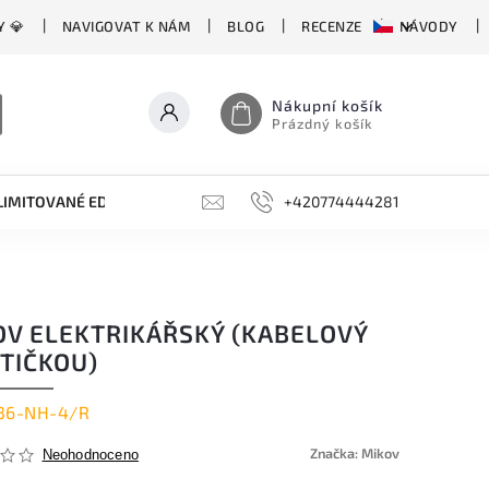
Y 💎
NAVIGOVAT K NÁM
BLOG
RECENZE
NÁVODY
Nákupní košík
Prázdný košík
LIMITOVANÉ EDICE
BROUSKY, BRUSKY, OCÍLKY
+420774444281
DOPLŇKY
OV ELEKTRIKÁŘSKÝ (KABELOVÝ
TIČKOU)
36-NH-4/R
Značka:
Mikov
Neohodnoceno