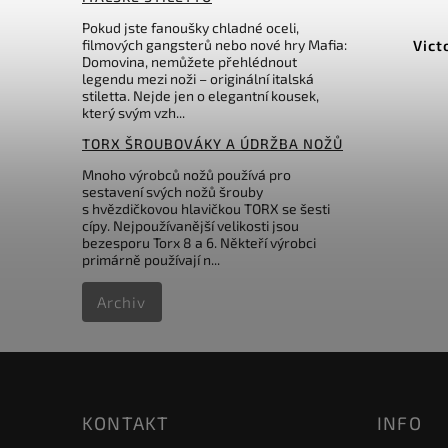
2.3.10
Kód:
4.1333
Pokud jste fanoušky chladné oceli,
filmových gangsterů nebo nové hry Mafia:
m,
Victorinox Venture Pro Fire
Prop
Domovina, nemůžete přehlédnout
Steel
legendu mezi noži – originální italská
stiletta. Nejde jen o elegantní kousek,
Do košíku
který svým vzh...
299 Kč
TORX ŠROUBOVÁKY A ÚDRŽBA NOŽŮ
Mnoho výrobců nožů používá pro
sestavení svých nožů šrouby
s hvězdičkovou hlavičkou TORX se šesti
cípy. Nejpoužívanější velikosti jsou
bezesporu Torx 8 a 6. Někteří výrobci
primárně používají n...
Archiv
KONTAKT
INFO