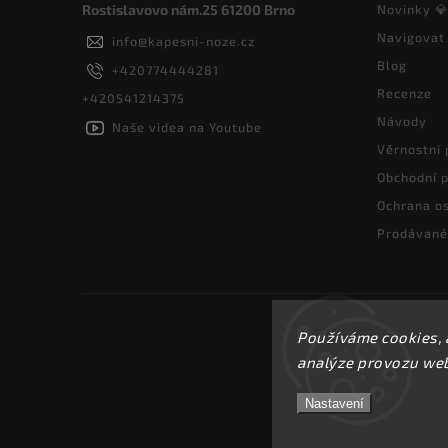
Rostislavovo nám.25 61200 Brno
Novinky 
Navigovat
info
@
kapesni-noze.cz
Blog
+420774444281
Recenze
+420541214375
Návody
Naše videa na Youtube
Věrnostní
Obchodní 
Ochrana os
Prodávané
Používáme cookies, 
analýze provozu webu
Nastavení