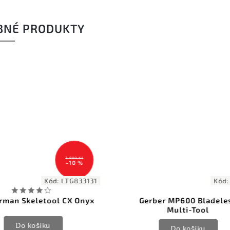
BNÉ PRODUKTY
Kód:
G0952
Kód:
rber MP600 Bladeless
CRKT HangPry Pry Bar 
Multi-Tool
Blast
Do košíku
Do košíku