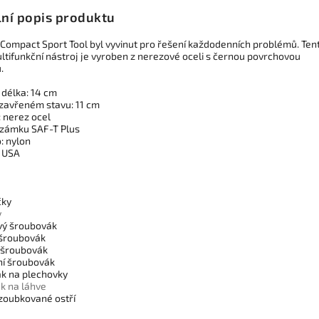
lní popis produktu
 Compact Sport Tool byl vyvinut pro řešení každodenních problémů. Ten
ltifunkční nástroj je vyroben z nerezové oceli s černou povrchovou
u.
 délka: 14 cm
 zavřeném stavu: 11 cm
: nerez ocel
zámku SAF-T Plus
: nylon
 USA
ě
čky
y
ový šroubovák
 šroubovák
ý šroubovák
dní šroubovák
ák na plechovky
ák na láhve
 zoubkované ostří