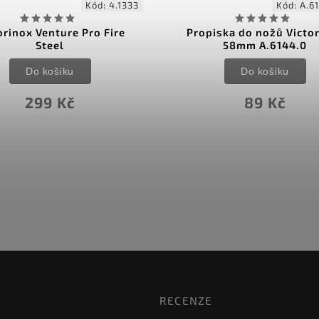
Kód:
A.6144.0.10
Kód:
A
iska do nožů Victorinox
Párátko malé A.614
58mm A.6144.0
Do košíku
Do košíku
15 Kč
89 Kč
RECENZE