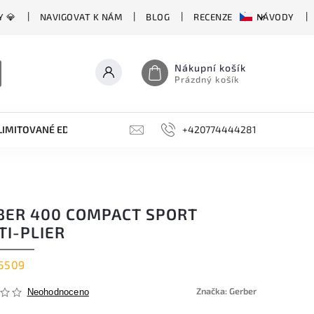
Y 💎
NAVIGOVAT K NÁM
BLOG
RECENZE
NÁVODY
Nákupní košík
Prázdný košík
LIMITOVANÉ EDICE
BROUSKY, BRUSKY, OCÍLKY
+420774444281
DOPLŇKY
BER 400 COMPACT SPORT
TI-PLIER
5509
Značka:
Gerber
Neohodnoceno