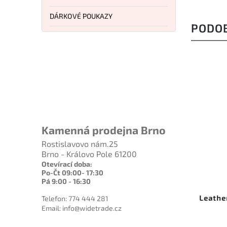
DÁRKOVÉ POUKAZY
PODO
Kamenná prodejna Brno
Rostislavovo nám.25
Brno - Královo Pole 61200
 Kč
2 990 Kč
 %
–10 %
Otevírací doba:
Po-Čt 09:00- 17:30
G7570
Kód:
LTG833131
Pá 9:00 - 16:30
ombo
Leatherman Skeletool CX Onyx
Ge
Telefon: 774 444 281
Email: info@widetrade.cz
Do košíku