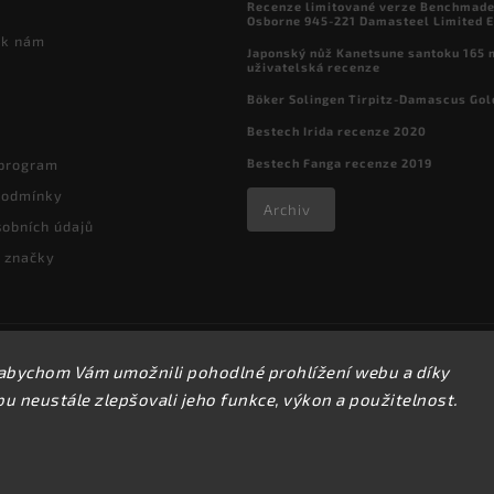
Recenze limitované verze Benchmade

Osborne 945-221 Damasteel Limited E
 k nám
Japonský nůž Kanetsune santoku 165
uživatelská recenze
Böker Solingen Tirpitz-Damascus Gol
Bestech Irida recenze 2020
Bestech Fanga recenze 2019
 program
podmínky
Archiv
obních údajů
 značky
Copyright 2026
kapesni-noze.cz
. Všechna práva vyhrazena.
abychom Vám umožnili pohodlné prohlížení webu a díky
Upravit nastavení cookies
 neustále zlepšovali jeho funkce, výkon a použitelnost.