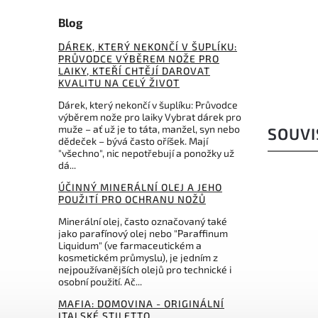
Blog
2 691 Kč
DÁREK, KTERÝ NEKONČÍ V ŠUPLÍKU:
PRŮVODCE VÝBĚREM NOŽE PRO
LAIKY, KTEŘÍ CHTĚJÍ DAROVAT
KVALITU NA CELÝ ŽIVOT
Dárek, který nekončí v šuplíku: Průvodce
výběrem nože pro laiky Vybrat dárek pro
muže – ať už je to táta, manžel, syn nebo
SOUVI
dědeček – bývá často oříšek. Mají
"všechno", nic nepotřebují a ponožky už
dá...
ÚČINNÝ MINERÁLNÍ OLEJ A JEHO
POUŽITÍ PRO OCHRANU NOŽŮ
Minerální olej, často označovaný také
jako parafínový olej nebo "Paraffinum
Liquidum" (ve farmaceutickém a
kosmetickém průmyslu), je jedním z
nejpoužívanějších olejů pro technické i
osobní použití. Ač...
MAFIA: DOMOVINA - ORIGINÁLNÍ
ITALSKÉ STILETTO