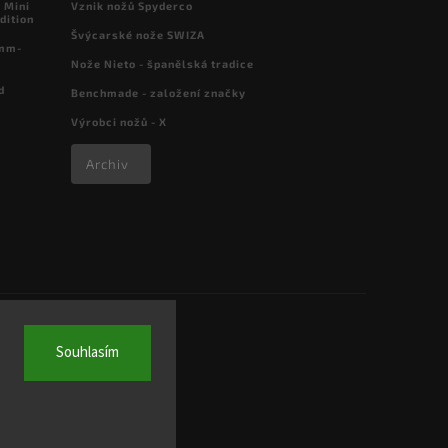
 Mini
Vznik nožů Spyderco
dition
Švýcarské nože SWIZA
 mm-
Nože Nieto - španělská tradice
d
Benchmade - založení značky
Výrobci nožů - X
Archiv
Souhlasím