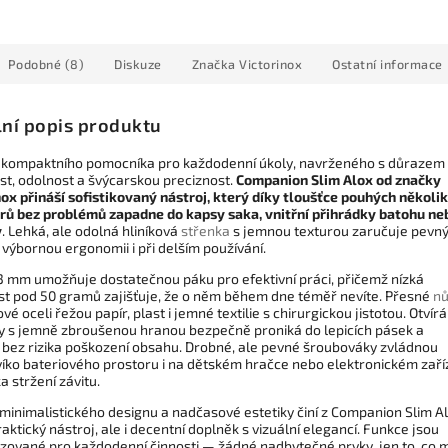
Podobné (8)
Diskuze
Značka
Victorinox
Ostatní informace
lní popis produktu
 kompaktního pomocníka pro každodenní úkoly, navrženého s důrazem
st, odolnost a švýcarskou preciznost.
Companion Slim Alox od značky
nox přináší sofistikovaný nástroj, který díky tloušťce pouhých několi
rů bez problémů zapadne do kapsy saka, vnitřní přihrádky batohu ne
y
. Lehká, ale odolná hliníková
střenka
s jemnou texturou zaručuje pevn
výbornou ergonomii i při delším používání.
3 mm umožňuje dostatečnou páku pro efektivní práci, přičemž nízká
t pod 50 gramů zajišťuje, že o něm během dne téměř nevíte. Přesné
nů
vé oceli řežou papír, plast i jemné textilie s chirurgickou jistotou. Otvír
ky s jemně zbroušenou hranou bezpečně proniká do lepicích pásek a
 bez rizika poškození obsahu. Drobné, ale pevné šroubováky zvládnou
 víko bateriového prostoru i na dětském hračce nebo elektronickém zaří
ka stržení závitu.
 minimalistického designu a nadčasové estetiky činí z Companion Slim A
aktický nástroj, ale i decentní doplněk s vizuální elegancí. Funkce jsou
izované pro každodenní činnosti — žádné nadbytečné prvky, jen to, co 