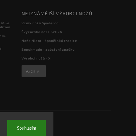
NEJZNÁMĚJŠÍ VÝROBCI NOŽŮ
 Mini
Vznik nožů Spyderco
dition
Švýcarské nože SWIZA
 mm-
Nože Nieto - španělská tradice
d
Benchmade - založení značky
Výrobci nožů - X
Archiv
Souhlasím