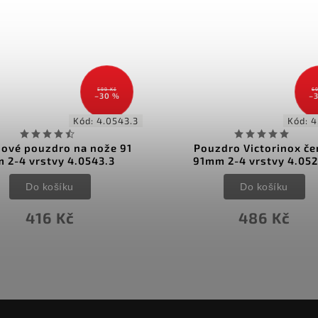
699 Kč
69
–30 %
–
Kód:
4.0520.3
Kód:
4
zdro Victorinox černé
Pouzdro Victorinox čer
m 2-4 vrstvy 4.0520.3
91mm 2-4 vrstvy 4.052
Do košíku
Do košíku
486 Kč
486 Kč