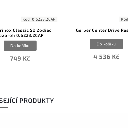
98
–
Kód:
G1892
Kód:
EOS
er Center Drive Rescue
EOS Knife Card Raw Fi
Do košíku
Do košíku
4 536 Kč
924 Kč
SEJÍCÍ PRODUKTY