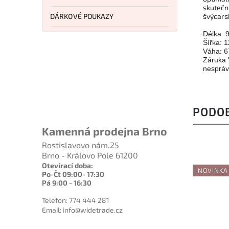
skutečno
DÁRKOVÉ POUKAZY
švýcarsk
Délka:
Šířka: 
Váha: 6
Záruka 
nespráv
PODO
Kamenná prodejna Brno
Rostislavovo nám.25
Brno - Královo Pole 61200
Otevírací doba:
NOVINKA
Po-Čt 09:00- 17:30
Pá 9:00 - 16:30
Telefon: 774 444 281
Email: info@widetrade.cz