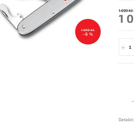
1 099 Kč
1 
1 099 Kč
–6 %
Detailn