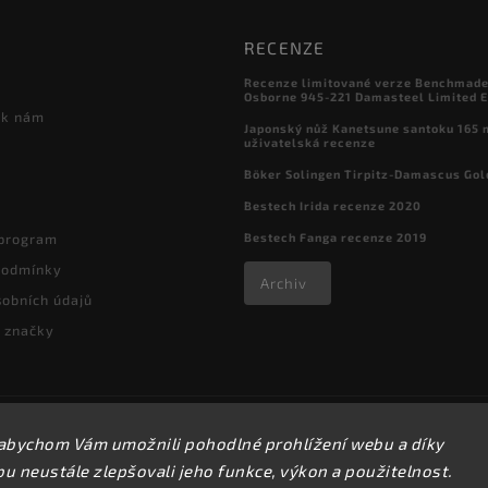
RECENZE
Recenze limitované verze Benchmade

Osborne 945-221 Damasteel Limited E
 k nám
Japonský nůž Kanetsune santoku 165
uživatelská recenze
Böker Solingen Tirpitz-Damascus Gol
Bestech Irida recenze 2020
Bestech Fanga recenze 2019
 program
podmínky
Archiv
obních údajů
 značky
Copyright 2026
kapesni-noze.cz
. Všechna práva vyhrazena.
abychom Vám umožnili pohodlné prohlížení webu a díky
Upravit nastavení cookies
 neustále zlepšovali jeho funkce, výkon a použitelnost.