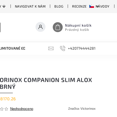
Y 💎
NAVIGOVAT K NÁM
BLOG
RECENZE
NÁVODY
Nákupní košík
Prázdný košík
LIMITOVANÉ EDICE
BROUSKY, BRUSKY, OCÍLKY
+420774444281
DOPLŇKY
TORINOX COMPANION SLIM ALOX
ÍBRNÝ
.8170.26
Značka:
Victorinox
Neohodnoceno