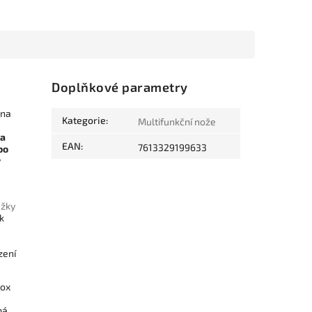
Doplňkové parametry
 na
Kategorie
:
Multifunkční nože
ka
EAN
:
7613329199633
bo
ý
žky
ák
zení
lox
má