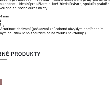
u hodnotu. Ideální pro uživatele, kteří hledají nástroj spojující praktičn
ou spolehlivost a důraz na styl.
 94 mm
12 mm
7 g
Victorinox: doživotní (poškození způsobené obvyklým opotřebením,
ným použitím nebo zneužitím se na záruku nevztahuje).
BNÉ PRODUKTY