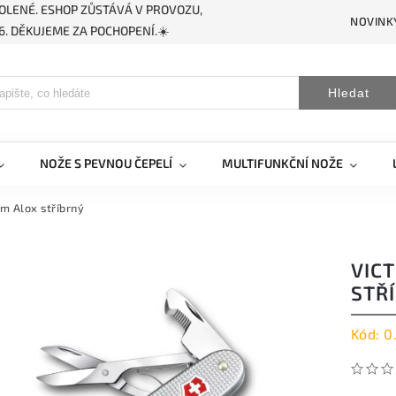
OLENÉ. ESHOP ZŮSTÁVÁ V PROVOZU,
NOVINK
. DĚKUJEME ZA POCHOPENÍ.☀️
Hledat
NOŽE S PEVNOU ČEPELÍ
MULTIFUNKČNÍ NOŽE
m Alox stříbrný
VIC
STŘ
Kód:
0