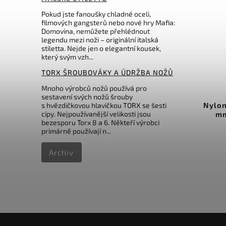
Pokud jste fanoušky chladné oceli,
filmových gangsterů nebo nové hry Mafia:
Domovina, nemůžete přehlédnout
legendu mezi noži – originální italská
stiletta. Nejde jen o elegantní kousek,
který svým vzh...
Kč
599 Kč
 %
–30 %
TORX ŠROUBOVÁKY A ÚDRŽBA NOŽŮ
.0543
Kód:
4.0543.3
Mnoho výrobců nožů používá pro
sestavení svých nožů šrouby
dé
Nylonové pouzdro na nože 91
Pou
s hvězdičkovou hlavičkou TORX se šesti
cípy. Nejpoužívanější velikosti jsou
3
mm 2-4 vrstvy 4.0543.3
91m
bezesporu Torx 8 a 6. Někteří výrobci
primárně používají n...
Do košíku
Archiv
416 Kč