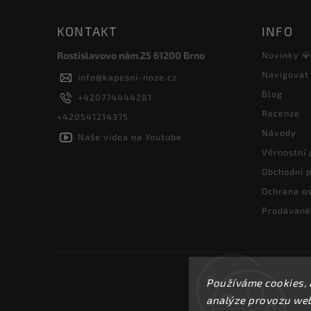
KONTAKT
INFO
Rostislavovo nám.25 61200 Brno
Novinky 
Navigovat
info
@
kapesni-noze.cz
Blog
+420774444281
Recenze
+420541214375
Návody
Naše videa na Youtube
Věrnostní
Obchodní 
Ochrana os
Prodávané
Používáme cookies, 
analýze provozu webu