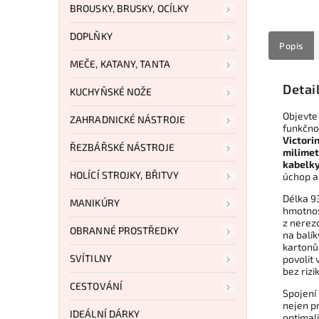
BROUSKY, BRUSKY, OCÍLKY
DOPLŇKY
Popis
MEČE, KATANY, TANTA
Detai
KUCHYŇSKÉ NOŽE
Objevte
ZAHRADNICKÉ NÁSTROJE
funkčno
Victori
ŘEZBÁŘSKÉ NÁSTROJE
milimet
kabelk
HOLÍCÍ STROJKY, BŘITVY
úchop a 
Délka 9
MANIKÚRY
hmotnos
z nerezo
OBRANNÉ PROSTŘEDKY
na balí
kartonů
SVÍTILNY
povolit
bez rizi
CESTOVÁNÍ
Spojení
nejen pr
IDEÁLNÍ DÁRKY
optimal