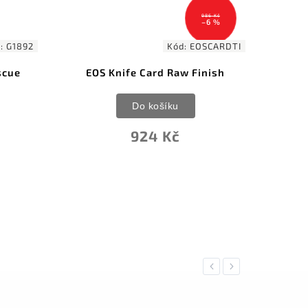
6 Kč
490 Kč
6 %
–5 %
CARDTI
Kód:
LTG931096
nish
Leatherman Bit Kit #6 Mojito
Green 931096
Do košíku
465 Kč
Previous
Next