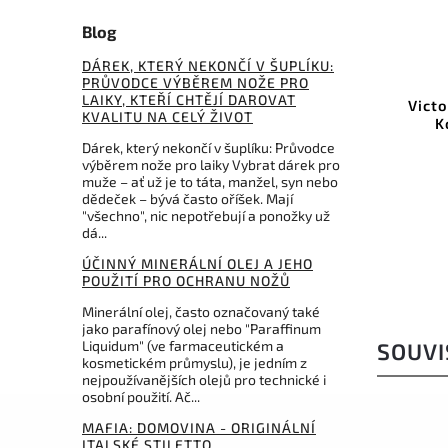
Blog
DÁREK, KTERÝ NEKONČÍ V ŠUPLÍKU:
64400
Kód:
0.6223.2CAP
PRŮVODCE VÝBĚREM NOŽE PRO
LAIKY, KTEŘÍ CHTĚJÍ DAROVAT
ack
Victorinox Classic SD Zodiac
Gerb
KVALITU NA CELÝ ŽIVOT
Kozoroh 0.6223.2CAP
Dárek, který nekončí v šuplíku: Průvodce
Do košíku
výběrem nože pro laiky Vybrat dárek pro
muže – ať už je to táta, manžel, syn nebo
dědeček – bývá často oříšek. Mají
749 Kč
"všechno", nic nepotřebují a ponožky už
dá...
ÚČINNÝ MINERÁLNÍ OLEJ A JEHO
POUŽITÍ PRO OCHRANU NOŽŮ
Minerální olej, často označovaný také
jako parafínový olej nebo "Paraffinum
Liquidum" (ve farmaceutickém a
SOUVI
kosmetickém průmyslu), je jedním z
nejpoužívanějších olejů pro technické i
osobní použití. Ač...
MAFIA: DOMOVINA - ORIGINÁLNÍ
ITALSKÉ STILETTO