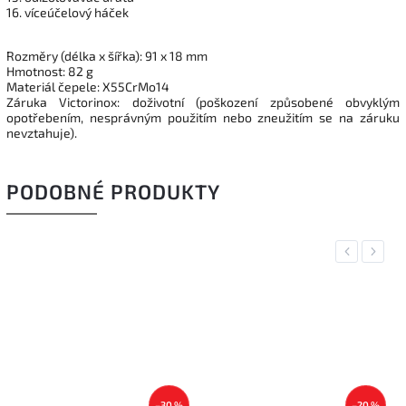
16. víceúčelový háček
Rozměry (délka x šířka): 91 x 18 mm
Hmotnost: 82 g
Materiál čepele: X55CrMo14
Záruka Victorinox: doživotní (poškození způsobené obvyklým
opotřebením, nesprávným použitím nebo zneužitím se na záruku
nevztahuje).
PODOBNÉ PRODUKTY
Previous
Next
–30 %
–20 %