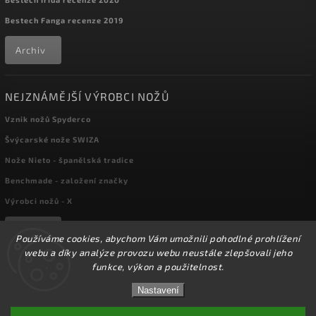
Bestech Fanga recenze 2019
Archiv
NEJZNÁMĚJŠÍ VÝROBCI NOŽŮ
Vznik nožů Spyderco
Švýcarské nože SWIZA
Nože Nieto - španělská tradice
Benchmade - založení značky
Výrobci nožů - X
Archiv
Používáme cookies, abychom Vám umožnili pohodlné prohlížení
webu a díky analýze provozu webu neustále zlepšovali jeho
funkce, výkon a použitelnost.
Copyright 2026
kapesni-noze.cz
. Všechna práva vyhrazena.
☀️Ve dnech 3-14.8 2026 máme zavřeno z důvodu
DOVOLENÉ. Eshop zůstává v provozu, objednávky
Nastavení
Upravit nastavení cookies
budeme zpracovávat v pondělí 17.8.2026. Děkujeme za
pochopení.☀️