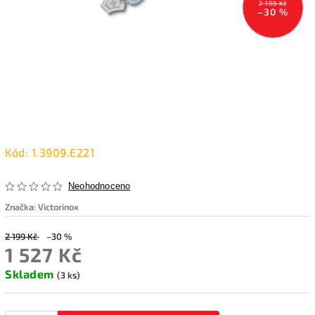
2 199 Kč
–30 %
Kód:
1.3909.E221
Neohodnoceno
Značka:
Victorinox
2 199 Kč
–30 %
1 527 Kč
Skladem
(3 ks)