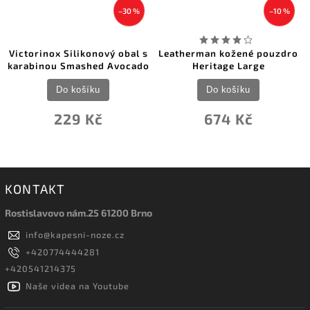
–30 %
–10 %
Victorinox Silikonový obal s
Leatherman kožené pouzdro
karabinou Smashed Avocado
Heritage Large
Do košíku
Do košíku
229 Kč
674 Kč
KONTAKT
Rostislavovo nám.25 61200 Brno
info
@
kapesni-noze.cz
+420774444281
+420541214375
Naše videa na Youtube