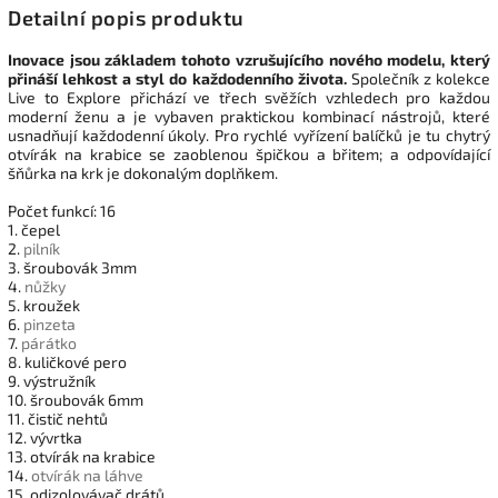
Detailní popis produktu
Inovace jsou základem tohoto vzrušujícího nového modelu, který
přináší lehkost a styl do každodenního života.
Společník z kolekce
Live to Explore přichází ve třech svěžích vzhledech pro každou
moderní ženu a je vybaven praktickou kombinací nástrojů, které
usnadňují každodenní úkoly. Pro rychlé vyřízení balíčků je tu chytrý
otvírák na krabice se zaoblenou špičkou a břitem; a odpovídající
šňůrka na krk je dokonalým doplňkem.
Počet funkcí: 16
1. čepel
2.
pilník
3. šroubovák 3mm
4.
nůžky
5. kroužek
6.
pinzeta
7.
párátko
8. kuličkové pero
9. výstružník
10. šroubovák 6mm
11. čistič nehtů
12. vývrtka
13. otvírák na krabice
14.
otvírák na láhve
15. odizolovávač drátů