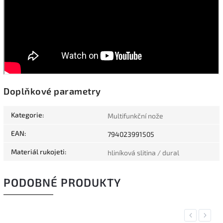
Doplňkové parametry
Kategorie
:
Multifunkční nože
EAN
:
794023991505
Materiál rukojeti
:
hliníková slitina / dural
PODOBNÉ PRODUKTY
Previous
Next