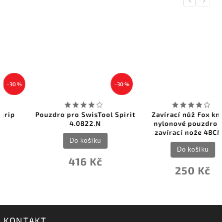
Previous
Next
–30 %
Pouzdro pro SwisTool Spirit
Zavírací nůž Fox knives
4.0822.N
nylonové pouzdro pro
zavírací nože 48CM13
Do košíku
Do košíku
416 Kč
250 Kč
KONTAKT