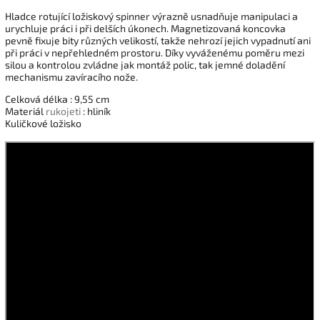
Hladce rotující ložiskový spinner výrazně usnadňuje manipulaci a
urychluje práci i při delších úkonech. Magnetizovaná koncovka
pevně fixuje bity různých velikostí, takže nehrozí jejich vypadnutí ani
při práci v nepřehledném prostoru. Díky vyváženému poměru mezi
silou a kontrolou zvládne jak montáž polic, tak jemné doladění
mechanismu zavíracího nože.
Celková délka : 9,55 cm
Materiál
rukojeti
: hliník
Kuličkové ložisko