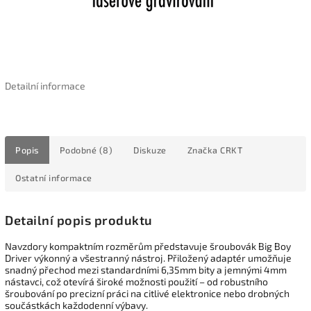
Detailní informace
Popis
Podobné (8)
Diskuze
Značka
CRKT
Ostatní informace
Detailní popis produktu
Navzdory kompaktním rozměrům představuje šroubovák Big Boy
Driver výkonný a všestranný nástroj. Přiložený adaptér umožňuje
snadný přechod mezi standardními 6,35mm bity a jemnými 4mm
nástavci, což otevírá široké možnosti použití – od robustního
šroubování po precizní práci na citlivé elektronice nebo drobných
součástkách každodenní výbavy.