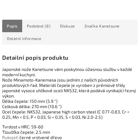
Popis
Podobné (8)
Diskuze
Značka
Kanetsune
Ostatní informace
Detailní popis produktu
Japonské nože Kanetsune vám poskytnou úžasnou službu v každé
moderní kuchyni.
Nože Minamoto-Kanemasa jsou jedním z našich původních
produktových řad. Materiál čepele je vyroben z prémiové třídy
japonské vysoce uhlíkové oceli NKS32, která podává vynikající řezný
výkon.
Délka čepele: 150 mm (5.9 ")
Celková délka: 270 mm (10.6 ")
Ocel čepele: NKS32, Japanese high carbon steel (C 0.77-0.83, Cr <
0.25, Mn < 0.5, P < 0.03, Si < 0.35, S < 0.03, Ni 2.0-2.5)
Tvrdost v HRC: 59-60
Tloušťka čepele: 2.5 mm
Rukojeť
: černé vrstvené dřevo