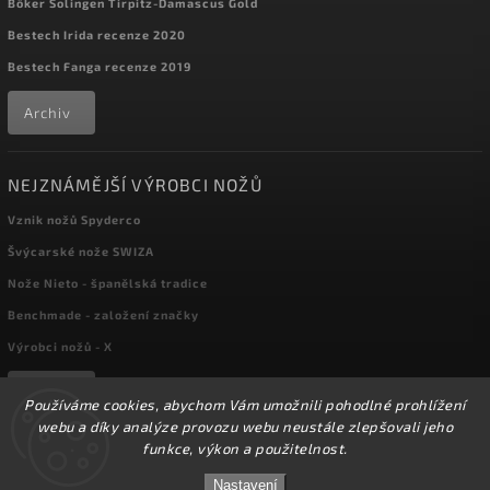
Böker Solingen Tirpitz-Damascus Gold
Bestech Irida recenze 2020
Bestech Fanga recenze 2019
Archiv
NEJZNÁMĚJŠÍ VÝROBCI NOŽŮ
Vznik nožů Spyderco
Švýcarské nože SWIZA
Nože Nieto - španělská tradice
Benchmade - založení značky
Výrobci nožů - X
Archiv
Používáme cookies, abychom Vám umožnili pohodlné prohlížení
webu a díky analýze provozu webu neustále zlepšovali jeho
funkce, výkon a použitelnost.
☀️Ve dnech 3-14.8 2026 máme zavřeno z důvodu
Copyright 2026
kapesni-noze.cz
. Všechna práva vyhrazena.
DOVOLENÉ. Eshop zůstává v provozu, objednávky
Nastavení