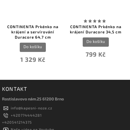
CONTINENTA Prkénko na
CONTINENTA Prkénko na
krájení a servírování
krájení Duracore 34,5 cm
Duracore 64,7 cm
Do košíku
Do košíku
799 Kč
1 329 Kč
KONTAKT
Rostislavovo nám.25 61200 Brno
info
@
kapesni-noze.cz
+420774444281
+420541214375
Naše videa na Youtube