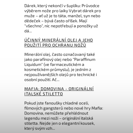
Dárek, který nekončí v šuplíku: Průvodce
výběrem nože pro laiky Vybrat dárek pro
muže – ať už je to táta, manžel, syn nebo
dědeček – bývá často oříšek. Mají
"všechno", nic nepotřebují a ponožky už
dá...
ÚČINNÝ MINERÁLNÍ OLEJ A JEHO
POUŽITÍ PRO OCHRANU NOŽŮ
Minerální olej, často označovaný také
jako parafínový olej nebo "Paraffinum
Liquidum" (ve farmaceutickém a
kosmetickém průmyslu), je jedním z
nejpoužívanějších olejů pro technické i
osobní použití. Ač...
MAFIA: DOMOVINA - ORIGINÁLNÍ
ITALSKÉ STILETTO
Pokud jste fanoušky chladné oceli,
filmových gangsterů nebo nové hry Mafia:
Domovina, nemůžete přehlédnout
legendu mezi noži – originální italská
stiletta. Nejde jen o elegantní kousek,
který svým vzh...