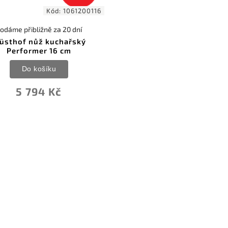
Kód:
1061200116
odáme přibližně za 20 dní
üsthof nůž kuchařský
Performer 16 cm
Do košíku
5 794 Kč