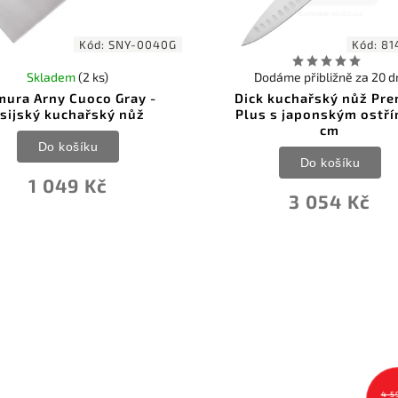
Kód:
SNY-0040G
Kód:
81
Skladem
(2 ks)
Dodáme přibližně za 20 d
mura Arny Cuoco Gray -
Dick kuchařský nůž Pre
sijský kuchařský nůž
Plus s japonským ostří
cm
Do košíku
Do košíku
1 049 Kč
3 054 Kč
4 5