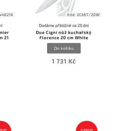
44821K
Kód:
2C667/20W
ní
Dodáme přibližně za 20 dní
mier
Due Cigni nůž kuchařský
m 21
Florence 20 cm White
Do košíku
1 731 Kč
99 Kč
4 299 Kč