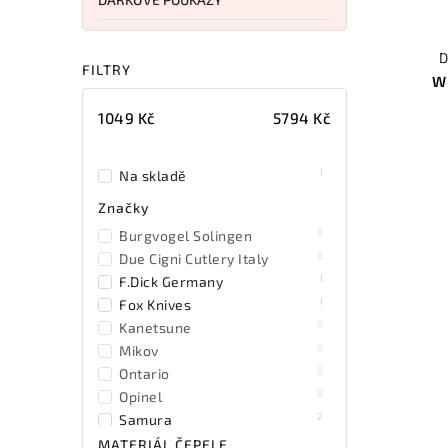
D
FILTRY
W
1049
Kč
5794
Kč
1
Na skladě
Značky
0
Burgvogel Solingen
0
Due Cigni Cutlery Italy
1
F.Dick Germany
1
Fox Knives
0
Kanetsune
0
Mikov
0
Ontario
0
Opinel
2
Samura
0
Senken Knives
MATERIÁL ČEPELE