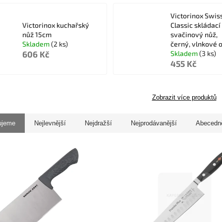
Victorinox Swis
Victorinox kuchařský
Classic skládací
nůž 15cm
svačinový nůž,
Skladem
(2 ks)
černý, vlnkové o
606 Kč
Skladem
(3 ks)
455 Kč
Zobrazit více produktů
ujeme
Nejlevnější
Nejdražší
Nejprodávanější
Abecedn