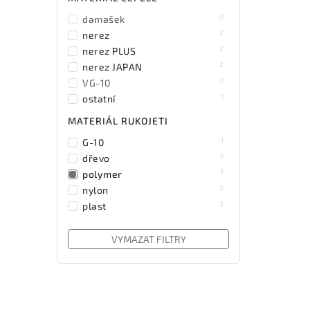
0
Tramontina Brazil
0
damašek
2
Victorinox
2
nerez
1
Wüsthof Dreizack
2
nerez PLUS
Solingen
2
nerez JAPAN
0
VG-10
1
ostatní
MATERIÁL RUKOJETI
1
G-10
5
dřevo
7
polymer
2
nylon
3
plast
VYMAZAT FILTRY