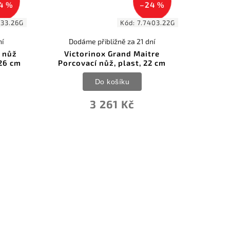
4 %
–24 %
433.26G
Kód:
7.7403.22G
ní
Dodáme přibližně za 21 dní
e nůž
Victorinox Grand Maitre
 26 cm
Porcovací nůž, plast, 22 cm
Do košíku
3 261 Kč