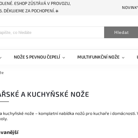
OLENÉ. ESHOP ZŮSTÁVÁ V PROVOZU,
NOVINK
. DĚKUJEME ZA POCHOPENÍ.☀️
Hledat
NOŽE S PEVNOU ČEPELÍ
MULTIFUNKČNÍ NOŽE
že
ŘSKÉ A KUCHYŇSKÉ NOŽE
 kuchyňské nože – kompletní nabídka nožů pro kuchaře i domácnosti. Vybe
koly.
vanější