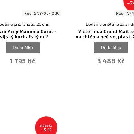
–2
Kód:
SNY-0040BC
Kód:
7.7
odáme přibližně za 20 dní.
Dodáme přibližně za 21 d
ra Arny Mannaia Coral -
Victorinox Grand Maitr
sijský kuchařský nůž
na chléb a pečivo, plast,
Do košíku
Do košíku
1 795 Kč
3 488 Kč
6 099 Kč
–5 %