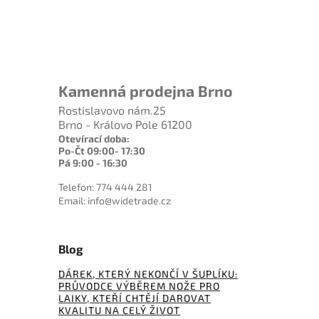
Kamenná prodejna Brno
Rostislavovo nám.25
Brno - Královo Pole 61200
Otevírací doba:
Po-Čt 09:00- 17:30
Pá 9:00 - 16:30
Telefon: 774 444 281
Email: info@widetrade.cz
Blog
DÁREK, KTERÝ NEKONČÍ V ŠUPLÍKU:
PRŮVODCE VÝBĚREM NOŽE PRO
LAIKY, KTEŘÍ CHTĚJÍ DAROVAT
KVALITU NA CELÝ ŽIVOT