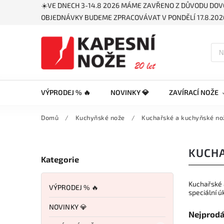
☀️VE DNECH 3-14.8 2026 MÁME ZAVŘENO Z DŮVODU DOV
OBJEDNÁVKY BUDEME ZPRACOVÁVAT V PONDĚLÍ 17.8.2026
VÝPRODEJ % 🔥
NOVINKY 💎
ZAVÍRACÍ NOŽE
Domů
/
Kuchyňské nože
/
Kuchařské a kuchyňské no
KUCHA
Kategorie
Kuchařské a
VÝPRODEJ % 🔥
speciální ú
NOVINKY 💎
Nejprodá