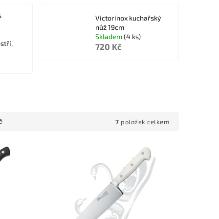
s
Victorinox kuchařský
nůž 19cm
Skladem
(4 ks)
stří,
720 Kč
7
položek celkem
ě