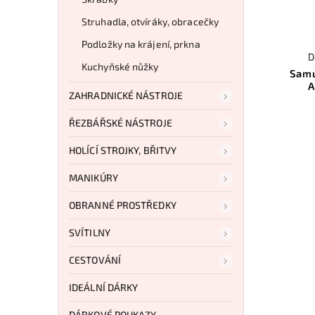
Struhadla, otvíráky, obracečky
Podložky na krájení, prkna
D
Kuchyňské nůžky
Samu
A
ZAHRADNICKÉ NÁSTROJE
ŘEZBÁŘSKÉ NÁSTROJE
HOLÍCÍ STROJKY, BŘITVY
MANIKÚRY
OBRANNÉ PROSTŘEDKY
SVÍTILNY
CESTOVÁNÍ
IDEÁLNÍ DÁRKY
DÁRKOVÉ POUKAZY