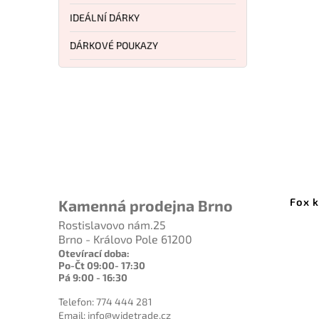
IDEÁLNÍ DÁRKY
DÁRKOVÉ POUKAZY
Kód:
2C1027
Kód:
2C10410
 na kůži 10 cm
Fox kleštičky na nehty 10 cm
Kamenná prodejna Brno
Rostislavovo nám.25
ošíku
Do košíku
Brno - Královo Pole 61200
Otevírací doba:
 Kč
372 Kč
Po-Čt 09:00- 17:30
Pá 9:00 - 16:30
Telefon: 774 444 281
Email: info@widetrade.cz