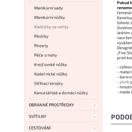
Pokud h
renomov
Manikúrní sady
řemeslné
Manikúrní nůžky
Kanetsun
tohoto z
Kleštičky na nehty
životnos
Jedním 
Pilníčky
navržen
vyvážení
Pinzety
Designéř
„Five St
Péče o nohy
proti ko
Krejčovské nůžky
- celkov
- mater
Kadeřnické nůžky
- barev
-
pilník
Stříhací strojky
- hmotn
- made 
Kancelářské a domácí nůžky
OBRANNÉ PROSTŘEDKY
PODO
SVÍTILNY
CESTOVÁNÍ