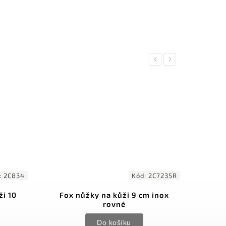
Previous
Next
Kód:
2C7235R
Kód:
2C824
a kůži 9 cm inox
Fox nůžky na nehty 10 cm inox
rovné
Do košíku
o košíku