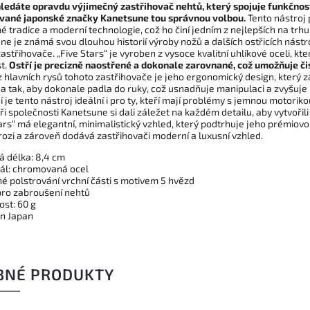
ledáte opravdu výjimečný zastřihovač nehtů, který spojuje funkčnost
ané japonské značky Kanetsune tou správnou volbou.
Tento nástroj
 tradice a moderní technologie, což ho činí jedním z nejlepších na trhu
e je známá svou dlouhou historií výroby nožů a dalších ostřicích nástro
astřihovače. „Five Stars“ je vyroben z vysoce kvalitní uhlíkové oceli, k
t.
Ostří je precizně naostřené a dokonale zarovnané, což umožňuje čis
z hlavních rysů tohoto zastřihovače je jeho ergonomický design, který z
a tak, aby dokonale padla do ruky, což usnadňuje manipulaci a zvyšuje 
 je tento nástroj ideální i pro ty, kteří mají problémy s jemnou motoriko
i společnosti Kanetsune si dali záležet na každém detailu, aby vytvořili 
ars“ má elegantní, minimalistický vzhled, který podtrhuje jeho prémiovo
rozi a zároveň dodává zastřihovači moderní a luxusní vzhled.
á délka: 8,4 cm
iál: chromovaná ocel
né polstrování vrchní části s motivem 5 hvězd
pro zabroušení nehtů
ost: 60 g
in Japan
BNÉ PRODUKTY