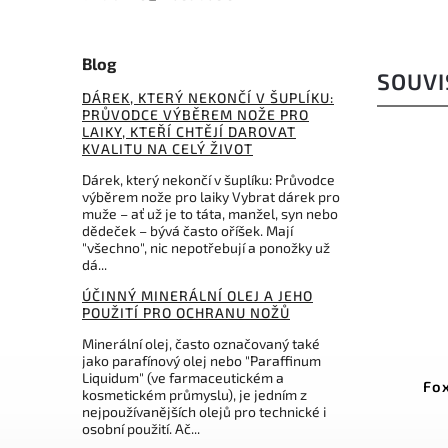
Blog
SOUVI
DÁREK, KTERÝ NEKONČÍ V ŠUPLÍKU:
PRŮVODCE VÝBĚREM NOŽE PRO
LAIKY, KTEŘÍ CHTĚJÍ DAROVAT
KVALITU NA CELÝ ŽIVOT
Dárek, který nekončí v šuplíku: Průvodce
výběrem nože pro laiky Vybrat dárek pro
muže – ať už je to táta, manžel, syn nebo
dědeček – bývá často oříšek. Mají
"všechno", nic nepotřebují a ponožky už
dá...
ÚČINNÝ MINERÁLNÍ OLEJ A JEHO
POUŽITÍ PRO OCHRANU NOŽŮ
Minerální olej, často označovaný také
Kód:
2C5335
Kód:
2C7135
jako parafínový olej nebo "Paraffinum
Liquidum" (ve farmaceutickém a
 na kůži 9 cm
Fox nůžky na nehty 9 cm
kosmetickém průmyslu), je jedním z
nejpoužívanějších olejů pro technické i
osobní použití. Ač...
košíku
Do košíku