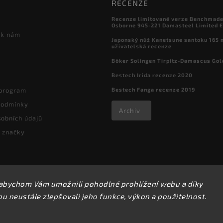
RECENZE
Recenze limitované verze Benchmade

Osborne 945-221 Damasteel Limited E
 k nám
Japonský nůž Kanetsune santoku 165
uživatelská recenze
Böker Solingen Tirpitz-Damascus Gol
Bestech Irida recenze 2020
Bestech Fanga recenze 2019
 program
podmínky
Archiv
obních údajů
 značky
Copyright 2026
kapesni-noze.cz
. Všechna práva vyhrazena.
abychom Vám umožnili pohodlné prohlížení webu a díky
Upravit nastavení cookies
 neustále zlepšovali jeho funkce, výkon a použitelnost.