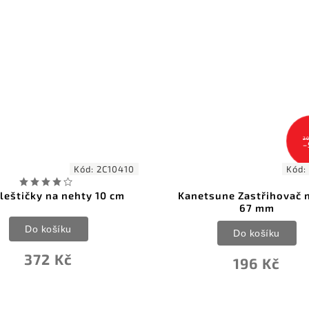
208 Kč
–5 %
Kód:
KC-057
Kanetsune Zastřihovač nehtů
Kanetsune Za
67 mm
84mm 
Do košíku
Do 
196 Kč
26