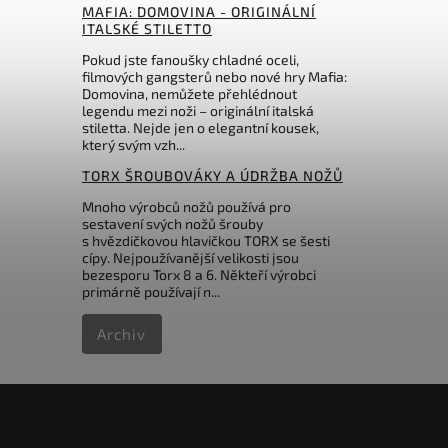
MAFIA: DOMOVINA - ORIGINÁLNÍ
4 Kč
314 Kč
ITALSKÉ STILETTO
Pokud jste fanoušky chladné oceli,
filmových gangsterů nebo nové hry Mafia:
Domovina, nemůžete přehlédnout
legendu mezi noži – originální italská
stiletta. Nejde jen o elegantní kousek,
který svým vzh...
TORX ŠROUBOVÁKY A ÚDRŽBA NOŽŮ
Mnoho výrobců nožů používá pro
sestavení svých nožů šrouby
s hvězdičkovou hlavičkou TORX se šesti
cípy. Nejpoužívanější velikosti jsou
bezesporu Torx 8 a 6. Někteří výrobci
primárně používají n...
Archiv