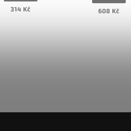
608 Kč
5