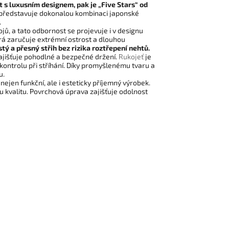
 s luxusním designem, pak je „Five Stars“ od
 představuje dokonalou kombinaci japonské
.
jů, a tato odbornost se projevuje i v designu
terá zaručuje extrémní ostrost a dlouhou
tý a přesný střih bez rizika roztřepení nehtů.
ajišťuje pohodlné a bezpečné držení.
Rukojeť
je
kontrolu při stříhání. Díky promyšlenému tvaru a
u.
nejen funkční, ale i esteticky příjemný výrobek.
u kvalitu. Povrchová úprava zajišťuje odolnost