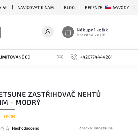
Y 💎
NAVIGOVAT K NÁM
BLOG
RECENZE
NÁVODY
Nákupní košík
Prázdný košík
LIMITOVANÉ EDICE
BROUSKY, BRUSKY, OCÍLKY
+420774444281
DOPLŇKY
ETSUNE ZASTŘIHOVAČ NEHTŮ
MM - MODRÝ
C-051BL
Značka:
Kanetsune
Neohodnoceno