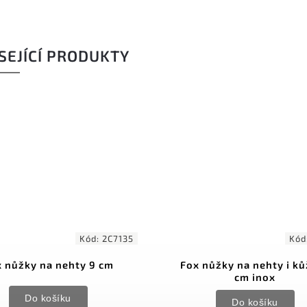
SEJÍCÍ PRODUKTY
Kód:
2C834
Fox nůžky na nehty i kůži 10
Fox nůžky n
cm inox
Do košíku
D