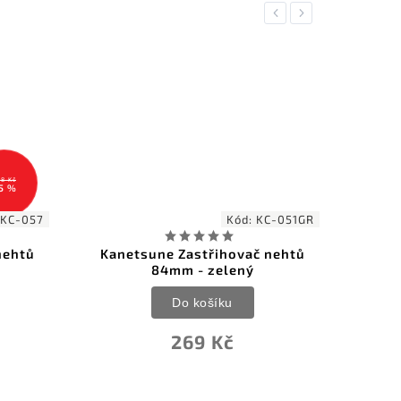
Previous
Next
238 Kč
–5 %
Kód:
KC-051GR
Kód:
KC-056
střihovač nehtů
Kanetsune Kumadori
- zelený
zastřihovač nehtů 8 cm
košíku
Do košíku
9 Kč
224 Kč