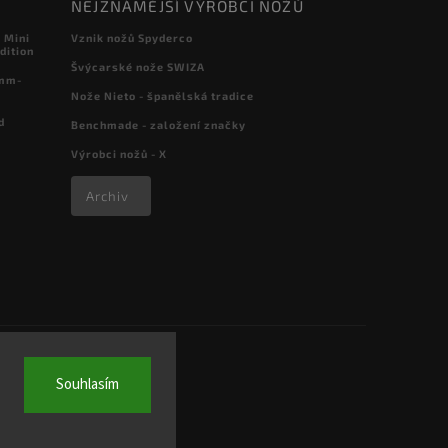
NEJZNÁMĚJŠÍ VÝROBCI NOŽŮ
 Mini
Vznik nožů Spyderco
dition
Švýcarské nože SWIZA
 mm-
Nože Nieto - španělská tradice
d
Benchmade - založení značky
Výrobci nožů - X
Archiv
Souhlasím