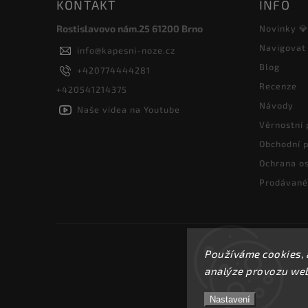
KONTAKT
INFO
Rostislavovo nám.25 61200 Brno
Novinky 
Navigovat
info
@
kapesni-noze.cz
Blog
+420774444281
Recenze
+420541214375
Návody
Naše videa na Youtube
Věrnostní
Obchodní 
Ochrana os
Prodávané
Používáme cookies, 
analýze provozu webu
Nastavení