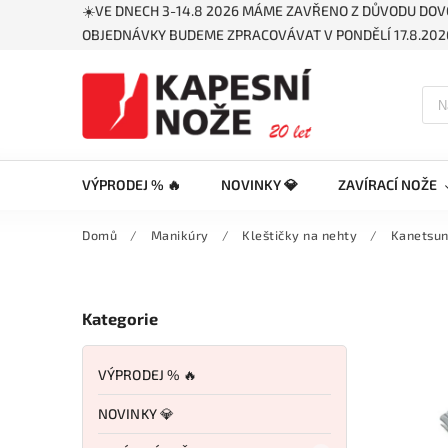
☀️VE DNECH 3-14.8 2026 MÁME ZAVŘENO Z DŮVODU DOV
OBJEDNÁVKY BUDEME ZPRACOVÁVAT V PONDĚLÍ 17.8.2026
VÝPRODEJ % 🔥
NOVINKY 💎
ZAVÍRACÍ NOŽE
Domů
/
Manikúry
/
Kleštičky na nehty
/
Kanetsun
Kategorie
VÝPRODEJ % 🔥
NOVINKY 💎