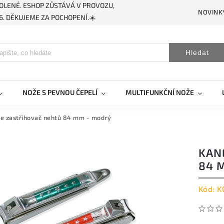
OLENÉ. ESHOP ZŮSTÁVÁ V PROVOZU,
NOVINK
. DĚKUJEME ZA POCHOPENÍ.☀️
Hledat
NOŽE S PEVNOU ČEPELÍ
MULTIFUNKČNÍ NOŽE
e zastřihovač nehtů 84 mm - modrý
KAN
84 
Kód:
K