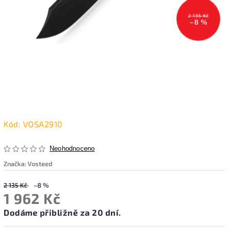
2 135 Kč
–8 %
Kód:
VOSA2910
Neohodnoceno
Značka:
Vosteed
2 135 Kč
–8 %
1 962 Kč
Dodáme přibližně za 20 dní.