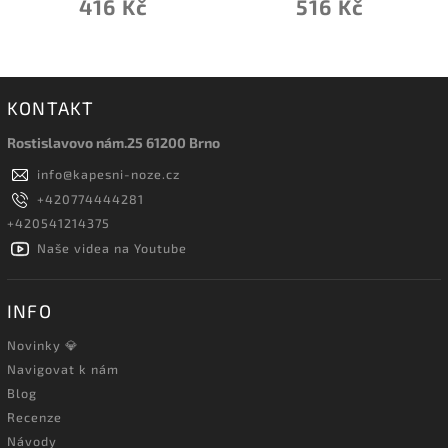
416 Kč
516 Kč
KONTAKT
Rostislavovo nám.25 61200 Brno
info
@
kapesni-noze.cz
+420774444281
+420541214375
Naše videa na Youtube
INFO
Novinky 💎
Navigovat k nám
Blog
Recenze
Návody