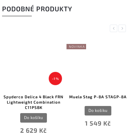
PODOBNÉ PRODUKTY
Previous
Next
NOVINKA
–1 %
Spyderco Delica 4 Black FRN
Muela Stag P-8A STAGP-8A
Lightweight Combination
C11PSBK
Do košíku
Do košíku
1 549 Kč
2 629 Kč