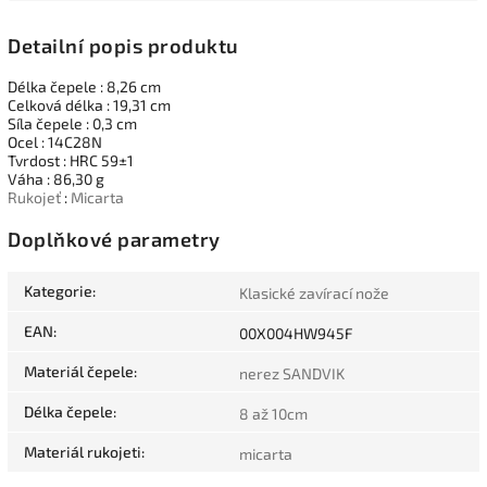
Detailní popis produktu
Délka čepele : 8,26 cm
Celková délka : 19,31 cm
Síla čepele : 0,3 cm
Ocel : 14C28N
Tvrdost : HRC 59±1
Váha : 86,30 g
Rukojeť
:
Micarta
Doplňkové parametry
Kategorie
:
Klasické zavírací nože
EAN
:
00X004HW945F
Materiál čepele
:
nerez SANDVIK
Délka čepele
:
8 až 10cm
Materiál rukojeti
:
micarta