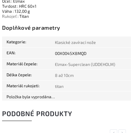
Ocel : Elmax
Tvrdost : HRC 60±1
Váha : 132,00 g
Rukojeť
: Titan
Doplňkové parametry
Kategorie
:
Klasické zavírací nože
EAN
:
00X0045X8MQD
Materiál čepele
:
Elmax-Superclean (UDDEHOLM)
Délka čepele
:
8 až 10cm
Materiál rukojeti
:
titan
Položka byla vyprodána…
PODOBNÉ PRODUKTY