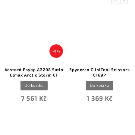
Previous
Next
–8 %
Vosteed Psyop A2208 Satin
Spyderco ClipiTool Scissors
Elmax Arctic Storm CF
C169P
Do košíku
Do košíku
7 561 Kč
1 369 Kč