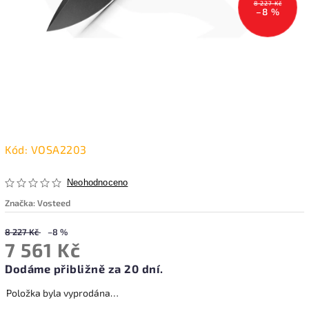
8 227 Kč
–8 %
Kód:
VOSA2203
Neohodnoceno
Značka:
Vosteed
8 227 Kč
–8 %
7 561 Kč
Dodáme přibližně za 20 dní.
Položka byla vyprodána…