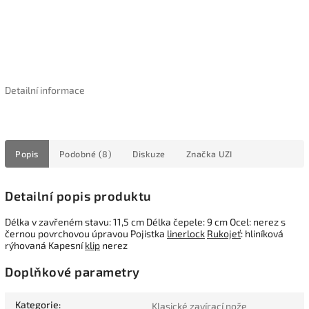
Detailní informace
Popis
Podobné (8)
Diskuze
Značka
UZI
Detailní popis produktu
Délka v zavřeném stavu: 11,5 cm Délka čepele: 9 cm Ocel: nerez s
černou povrchovou úpravou Pojistka
linerlock
Rukojeť
: hliníková
rýhovaná Kapesní
klip
nerez
Doplňkové parametry
Kategorie
:
Klasické zavírací nože