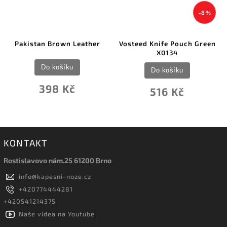
–8 %
stan Brown Leather
Vosteed Knife Pouch Green
Lansk
X0134
Do košíku
Do košíku
398 Kč
516 Kč
KONTAKT
Rostislavovo nám.25 61200 Brno
info
@
kapesni-noze.cz
+420774444281
+420541214375
Naše videa na Youtube