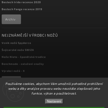
Bestech Irida recenze 2020
Bestech Fanga recenze 2019
Archiv
NEJZNÁMĚJŠÍ VÝROBCI NOŽŮ
Vznik nožů Spyderco
Švýcarské nože SWIZA
Nože Nieto - španělská tradice
Benchmade - založení značky
Výrobci nožů - X
Archiv
Používáme cookies, abychom Vám umožnili pohodlné prohlížení
webu a díky analýze provozu webu neustále zlepšovali jeho
funkce, výkon a použitelnost.
Copyright 2026
kapesni-noze.cz
. Všechna práva vyhrazena.
☀️Ve dnech 3-14.8 2026 máme zavřeno z důvodu
DOVOLENÉ. Eshop zůstává v provozu, objednávky
Nastavení
Upravit nastavení cookies
budeme zpracovávat v pondělí 17.8.2026. Děkujeme za
pochopení.☀️