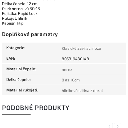
Délka čepele: 12 cm
Ocel: nerezová 3Cr13
Pojistka: Rapid Lock
Rukojeť: hliník
Kapesní
klip
Doplňkové parametry
Kategorie
:
Klasické zavírací nože
EAN
:
805319430148
Materiál čepele
:
nerez
Délka čepele
:
8 až 10cm
Materiál rukojeti
:
hliníková slitina / dural
PODOBNÉ PRODUKTY
Previous
Next