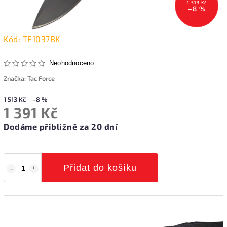
1 513 Kč
–8 %
Kód:
TF1037BK
Neohodnoceno
Značka:
Tac Force
1 513 Kč
–8 %
1 391 Kč
Dodáme přibližně za 20 dní
Přidat do košíku