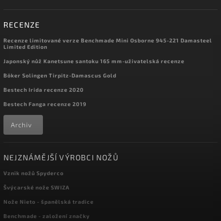
RECENZE
Recenze limitované verze Benchmade Mini Osborne 945-221 Damasteel
Limited Edition
Japonský nůž Kanetsune santoku 165 mm-uživatelská recenze
Böker Solingen Tirpitz-Damascus Gold
Bestech Irida recenze 2020
Bestech Fanga recenze 2019
Archiv
NEJZNÁMĚJŠÍ VÝROBCI NOŽŮ
Vznik nožů Spyderco
Švýcarské nože SWIZA
Nože Nieto - španělská tradice
Benchmade - založení značky