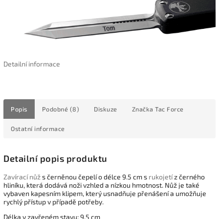
Detailní informace
Popis
Podobné (8)
Diskuze
Značka
Tac Force
Ostatní informace
Detailní popis produktu
Zavírací nůž
s černěnou čepelí o délce 9.5 cm s
rukojetí
z černého
hliníku, která dodává noži vzhled a nízkou hmotnost. Nůž je také
vybaven kapesním klipem, který usnadňuje přenášení a umožňuje
rychlý přístup v případě potřeby.
Délka v zavřeném stavu: 9.5 cm