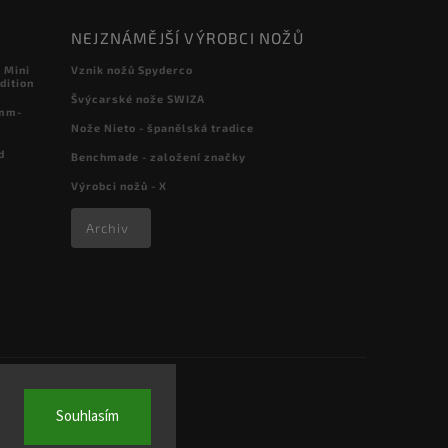
NEJZNÁMĚJŠÍ VÝROBCI NOŽŮ
 Mini
Vznik nožů Spyderco
dition
Švýcarské nože SWIZA
 mm-
Nože Nieto - španělská tradice
d
Benchmade - založení značky
Výrobci nožů - X
Archiv
Souhlasím