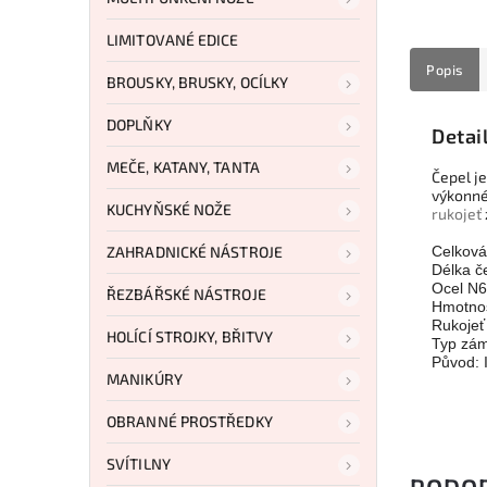
LIMITOVANÉ EDICE
Popis
BROUSKY, BRUSKY, OCÍLKY
DOPLŇKY
Detai
MEČE, KATANY, TANTA
Čepel j
výkonné
KUCHYŇSKÉ NOŽE
rukojeť
ZAHRADNICKÉ NÁSTROJE
Celková
Délka č
Ocel N
ŘEZBÁŘSKÉ NÁSTROJE
Hmotnos
Rukoje
HOLÍCÍ STROJKY, BŘITVY
Typ zám
Původ: I
MANIKÚRY
OBRANNÉ PROSTŘEDKY
SVÍTILNY