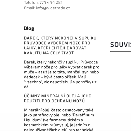
Telefon: 774 444 281
Email: info@widetrade.cz
Blog
DÁREK, KTERÝ NEKONČÍ V ŠUPLÍKU:
PRŮVODCE VÝBĚREM NOŽE PRO
SOUVI
LAIKY, KTEŘÍ CHTĚJÍ DAROVAT
KVALITU NA CELÝ ŽIVOT
Dárek, který nekončí v šuplíku: Průvodce
výběrem nože pro laiky Vybrat dárek pro
muže – ať už je to táta, manžel, syn nebo
dědeček – bývá často oříšek. Mají
"všechno", nic nepotřebují a ponožky už
dá...
ÚČINNÝ MINERÁLNÍ OLEJ A JEHO
POUŽITÍ PRO OCHRANU NOŽŮ
Minerální olej, často označovaný také
jako parafínový olej nebo "Paraffinum
Liquidum" (ve farmaceutickém a
Kód:
PA3326BR
kosmetickém průmyslu), je jedním z
nejpoužívanějších olejů pro technické i