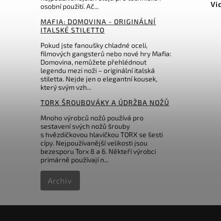
Pakistan Brown Leather
Vi
osobní použití. Ač...
MAFIA: DOMOVINA - ORIGINÁLNÍ
Do košíku
ITALSKÉ STILETTO
Pokud jste fanoušky chladné oceli,
398 Kč
filmových gangsterů nebo nové hry Mafia:
Domovina, nemůžete přehlédnout
legendu mezi noži – originální italská
stiletta. Nejde jen o elegantní kousek,
který svým vzh...
TORX ŠROUBOVÁKY A ÚDRŽBA NOŽŮ
Mnoho výrobců nožů používá pro
sestavení svých nožů šrouby
s hvězdičkovou hlavičkou TORX se šesti
cípy. Nejpoužívanější velikosti jsou
bezesporu Torx 8 a 6. Někteří výrobci
primárně používají n...
Archiv