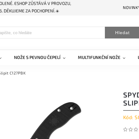
OLENÉ. ESHOP ZŮSTÁVÁ V PROVOZU,
NOVINK
. DĚKUJEME ZA POCHOPENÍ.☀️
Hledat
NOŽE S PEVNOU ČEPELÍ
MULTIFUNKČNÍ NOŽE
lipit C127PBK
SPY
SLIP
Kód:
S