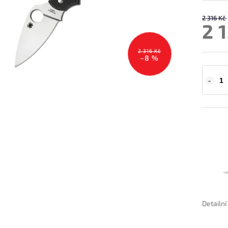
2 316 Kč
2 
2 316 Kč
–8 %
Detailn