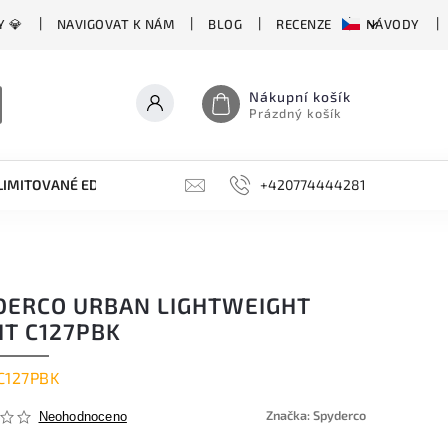
Y 💎
NAVIGOVAT K NÁM
BLOG
RECENZE
NÁVODY
Nákupní košík
Prázdný košík
LIMITOVANÉ EDICE
BROUSKY, BRUSKY, OCÍLKY
+420774444281
DOPLŇKY
DERCO URBAN LIGHTWEIGHT
IT C127PBK
C127PBK
Značka:
Spyderco
Neohodnoceno