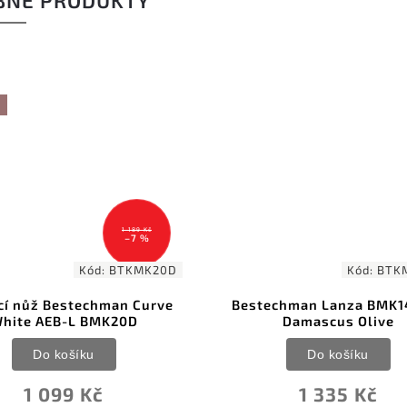
BNÉ PRODUKTY
Kód:
BTKMK14D4
Kó
stechman Lanza BMK14-D-4
Bestech Knives Duo
Damascus Olive
Sandvik Purple G10
Do košíku
Do košíku
1 335 Kč
1 229 Kč