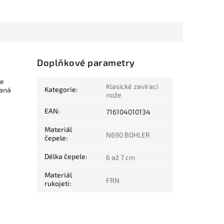
Doplňkové parametry
ce
Klasické zavírací
Kategorie
:
vaná
nože
EAN
:
716104010134
Materiál
N690 BOHLER
čepele
:
Délka čepele
:
6 až 7 cm
Materiál
FRN
rukojeti
: