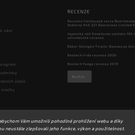
RECENZE
Recenze limitované verze Benchmade

Osborne 945-221 Damasteel Limited E
 k nám
Japonský nůž Kanetsune santoku 165
uživatelská recenze
Böker Solingen Tirpitz-Damascus Gol
Bestech Irida recenze 2020
Bestech Fanga recenze 2019
 program
podmínky
Archiv
obních údajů
 značky
Copyright 2026
kapesni-noze.cz
. Všechna práva vyhrazena.
abychom Vám umožnili pohodlné prohlížení webu a díky
Upravit nastavení cookies
 neustále zlepšovali jeho funkce, výkon a použitelnost.