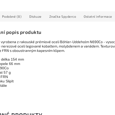
Podobné (8)
Diskuze
Značka
Spyderco
Ostatní informace
lní popis produktu
e vyrobena z rakouské prémiové oceli Böhler-Uddeholm N690Co - vyso
 nerezové oceli legované kobaltem, molybdenem a vanádem. Texturo
z FRN s oboustranným kapesním klipem.
 délka 154 mm
epele 66 mm
690Co
t 57 g
ť FRN
ku SlipIt
tálie