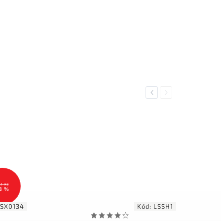
Previous
Next
61 Kč
8 %
SX0134
Kód:
LSSH1