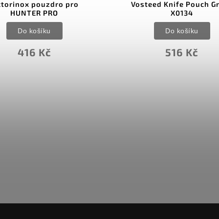
ctorinox pouzdro pro
Vosteed Knife Pouch G
HUNTER PRO
X0134
Do košíku
Do košíku
416 Kč
516 Kč