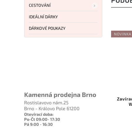
PODO
CESTOVÁNÍ
IDEÁLNÍ DÁRKY
DÁRKOVÉ POUKAZY
NOVINKA
1 367 Kč
1 189 Kč
–7 %
–7 %
:
CS20KR7
Kód:
BTKMK20D
Kamenná prodejna Brno
 Green
Zavírací nůž Bestechman Curve
Be
Rostislavovo nám.25
White AEB-L BMK20D
Brno - Královo Pole 61200
Otevírací doba:
Do košíku
Po-Čt 09:00- 17:30
Pá 9:00 - 16:30
1 099 Kč