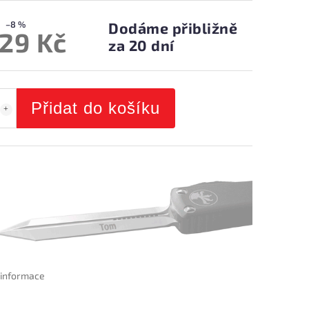
–8 %
Dodáme přibližně
129 Kč
za 20 dní
Přidat do košíku
í informace