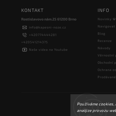
KONTAKT
INFO
Rostislavovo nám.25 61200 Brno
Novinky 
Navigovat
info
@
kapesni-noze.cz
Blog
+420774444281
Recenze
+420541214375
Návody
Naše videa na Youtube
Věrnostní
Obchodní 
Ochrana os
Prodávané
Používáme cookies, 
analýze provozu webu