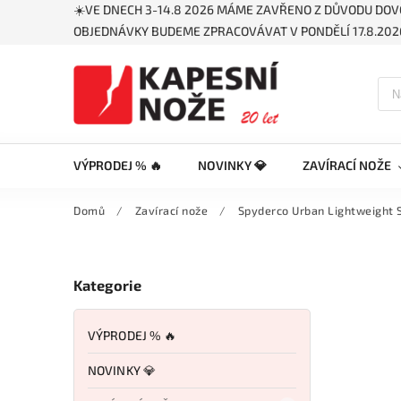
☀️VE DNECH 3-14.8 2026 MÁME ZAVŘENO Z DŮVODU DOV
OBJEDNÁVKY BUDEME ZPRACOVÁVAT V PONDĚLÍ 17.8.2026
VÝPRODEJ % 🔥
NOVINKY 💎
ZAVÍRACÍ NOŽE
Domů
/
Zavírací nože
/
Spyderco Urban Lightweight S
Kategorie
VÝPRODEJ % 🔥
NOVINKY 💎