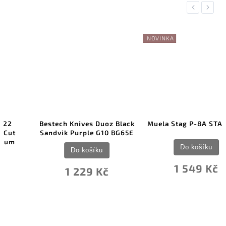
Previous
Next
NOVINKA
Bestech Knives Duoz Black
Muela Stag P-8A STAGP-8A
Sandvik Purple G10 BG65E
Do košíku
Do košíku
1 549 Kč
1 229 Kč