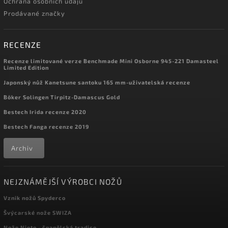
Ochrana osobních údajů
Prodávané značky
RECENZE
Recenze limitované verze Benchmade Mini Osborne 945-221 Damasteel
Limited Edition
Japonský nůž Kanetsune santoku 165 mm-uživatelská recenze
Böker Solingen Tirpitz-Damascus Gold
Bestech Irida recenze 2020
Bestech Fanga recenze 2019
Archiv
NEJZNÁMĚJŠÍ VÝROBCI NOŽŮ
Vznik nožů Spyderco
Švýcarské nože SWIZA
Nože Nieto - španělská tradice