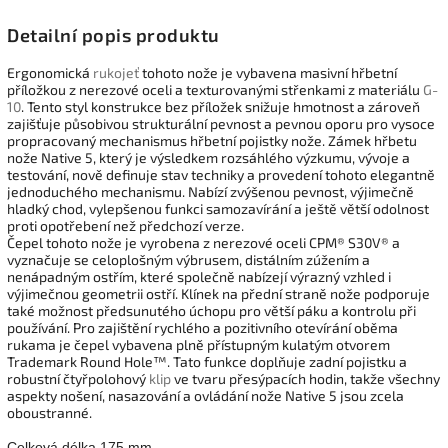
Detailní popis produktu
Ergonomická
rukojeť
tohoto nože je vybavena masivní hřbetní
příložkou z nerezové oceli a texturovanými střenkami z materiálu
G-
10
. Tento styl konstrukce bez příložek snižuje hmotnost a zároveň
zajišťuje působivou strukturální pevnost a pevnou oporu pro vysoce
propracovaný mechanismus hřbetní pojistky nože. Zámek hřbetu
nože Native 5, který je výsledkem rozsáhlého výzkumu, vývoje a
testování, nově definuje stav techniky a provedení tohoto elegantně
jednoduchého mechanismu. Nabízí zvýšenou pevnost, výjimečně
hladký chod, vylepšenou funkci samozavírání a ještě větší odolnost
proti opotřebení než předchozí verze.
Čepel tohoto nože je vyrobena z nerezové oceli CPM® S30V® a
vyznačuje se celoplošným výbrusem, distálním zúžením a
nenápadným ostřím, které společně nabízejí výrazný vzhled i
výjimečnou geometrii ostří. Klínek na přední straně nože podporuje
také možnost předsunutého úchopu pro větší páku a kontrolu při
používání. Pro zajištění rychlého a pozitivního otevírání oběma
rukama je čepel vybavena plně přístupným kulatým otvorem
Trademark Round Hole™. Tato funkce doplňuje zadní pojistku a
robustní čtyřpolohový
klip
ve tvaru přesýpacích hodin, takže všechny
aspekty nošení, nasazování a ovládání nože Native 5 jsou zcela
oboustranné.
Celková délka 175 mm