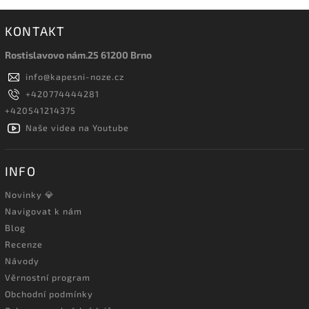
KONTAKT
Rostislavovo nám.25 61200 Brno
info
@
kapesni-noze.cz
+420774444281
+420541214375
Naše videa na Youtube
INFO
Novinky 💎
Navigovat k nám
Blog
Recenze
Návody
Věrnostní program
Obchodní podmínky