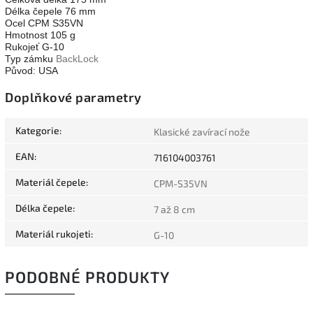
Délka čepele 76 mm
Ocel CPM S35VN
Hmotnost 105 g
Rukojeť G-10
Typ zámku
BackLock
Původ: USA
Doplňkové parametry
Kategorie
:
Klasické zavírací nože
EAN
:
716104003761
Materiál čepele
:
CPM-S35VN
Délka čepele
:
7 až 8 cm
Materiál rukojeti
:
G-10
PODOBNÉ PRODUKTY