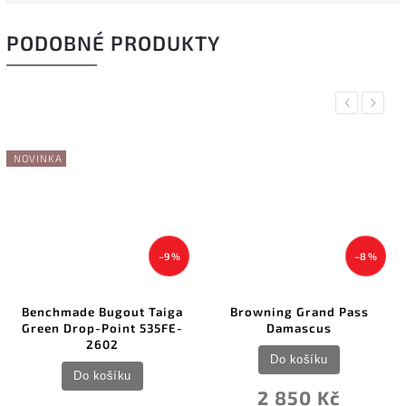
PODOBNÉ PRODUKTY
Previous
Next
NOVINKA
–9 %
–8 %
Benchmade Bugout Taiga
Browning Grand Pass
Green Drop-Point 535FE-
Damascus
2602
Do košíku
Do košíku
2 850 Kč