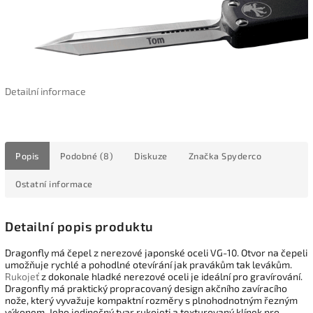
Detailní informace
Popis
Podobné (8)
Diskuze
Značka
Spyderco
Ostatní informace
Detailní popis produktu
Dragonfly má čepel z nerezové japonské oceli VG-10. Otvor na čepeli
umožňuje rychlé a pohodlné otevírání jak pravákům tak levákům.
Rukojeť
z dokonale hladké nerezové oceli je ideální pro gravírování.
Dragonfly má praktický propracovaný design akčního zavíracího
nože, který vyvažuje kompaktní rozměry s plnohodnotným řezným
výkonem. Jeho jedinečný tvar rukojeti a texturovaný klínek pro