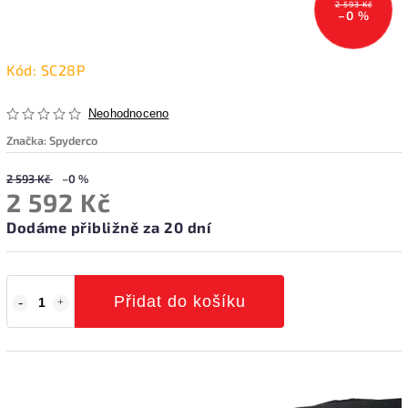
2 593 Kč
–0 %
Kód:
SC28P
Neohodnoceno
Značka:
Spyderco
2 593 Kč
–0 %
2 592 Kč
Dodáme přibližně za 20 dní
Přidat do košíku