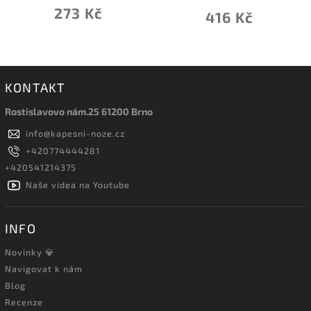
273 Kč
416 Kč
KONTAKT
Rostislavovo nám.25 61200 Brno
info
@
kapesni-noze.cz
+420774444281
+420541214375
Naše videa na Youtube
INFO
Novinky 💎
Navigovat k nám
Blog
Recenze