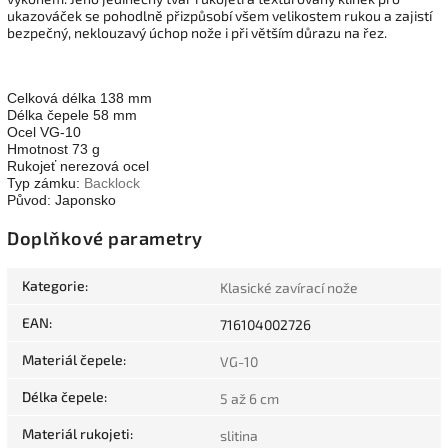
ukazováček se pohodlně přizpůsobí všem velikostem rukou a zajistí
bezpečný, neklouzavý úchop nože i při větším důrazu na řez.
Celková délka 138 mm
Délka čepele 58 mm
Ocel VG-10
Hmotnost 73 g
Rukojeť nerezová ocel
Typ zámku:
Backlock
Původ: Japonsko
Doplňkové parametry
Kategorie
:
Klasické zavírací nože
EAN
:
716104002726
Materiál čepele
:
VG-10
Délka čepele
:
5 až 6 cm
Materiál rukojeti
:
slitina