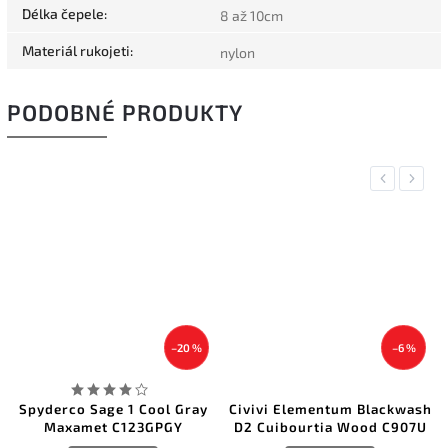
Délka čepele
:
8 až 10cm
Materiál rukojeti
:
nylon
PODOBNÉ PRODUKTY
Previous
Next
–20 %
–6 %
Spyderco Sage 1 Cool Gray
Civivi Elementum Blackwash
Maxamet C123GPGY
D2 Cuibourtia Wood C907U