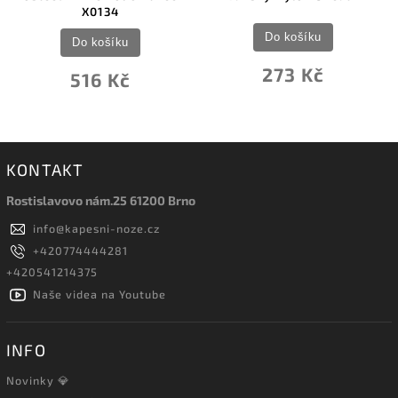
X0134
Do košíku
Do košíku
273 Kč
516 Kč
KONTAKT
Rostislavovo nám.25 61200 Brno
info
@
kapesni-noze.cz
+420774444281
+420541214375
Naše videa na Youtube
INFO
Novinky 💎