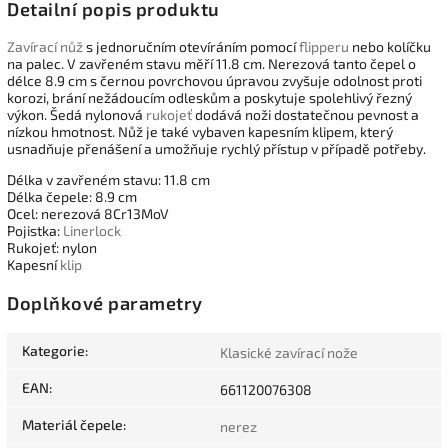
Detailní popis produktu
Zavírací nůž
s jednoručním otevíráním pomocí
flipperu
nebo kolíčku
na palec. V zavřeném stavu měří 11.8 cm. Nerezová tanto čepel o
délce 8.9 cm s černou povrchovou úpravou zvyšuje odolnost proti
korozi, brání nežádoucím odleskům a poskytuje spolehlivý řezný
výkon. Šedá nylonová
rukojeť
dodává noži dostatečnou pevnost a
nízkou hmotnost. Nůž je také vybaven kapesním klipem, který
usnadňuje přenášení a umožňuje rychlý přístup v případě potřeby.
Délka v zavřeném stavu: 11.8 cm
Délka čepele: 8.9 cm
Ocel: nerezová 8Cr13MoV
Pojistka:
Linerlock
Rukojeť: nylon
Kapesní
klip
Doplňkové parametry
Kategorie
:
Klasické zavírací nože
EAN
:
661120076308
Materiál čepele
:
nerez