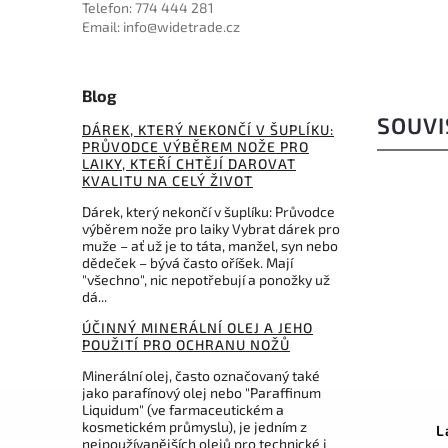
Telefon: 774 444 281
Email: info@widetrade.cz
Blog
SOUVI
DÁREK, KTERÝ NEKONČÍ V ŠUPLÍKU:
PRŮVODCE VÝBĚREM NOŽE PRO
LAIKY, KTEŘÍ CHTĚJÍ DAROVAT
KVALITU NA CELÝ ŽIVOT
Dárek, který nekončí v šuplíku: Průvodce
výběrem nože pro laiky Vybrat dárek pro
muže – ať už je to táta, manžel, syn nebo
dědeček – bývá často oříšek. Mají
"všechno", nic nepotřebují a ponožky už
dá...
ÚČINNÝ MINERÁLNÍ OLEJ A JEHO
POUŽITÍ PRO OCHRANU NOŽŮ
599 Kč
–30 %
Minerální olej, často označovaný také
jako parafínový olej nebo "Paraffinum
Kód:
4.0838.4
Liquidum" (ve farmaceutickém a
kosmetickém průmyslu), je jedním z
Victorinox pouzdro pro
L
nejpoužívanějších olejů pro technické i