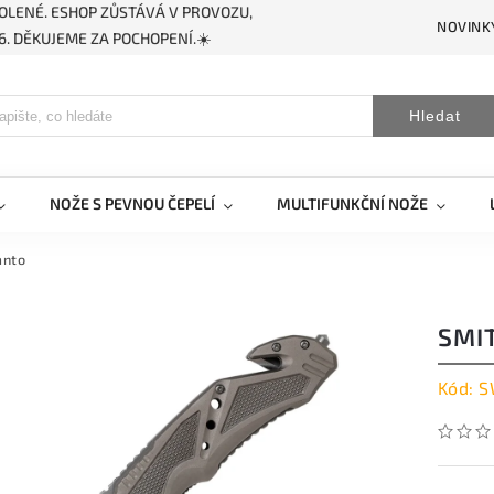
OLENÉ. ESHOP ZŮSTÁVÁ V PROVOZU,
NOVINK
. DĚKUJEME ZA POCHOPENÍ.☀️
Hledat
NOŽE S PEVNOU ČEPELÍ
MULTIFUNKČNÍ NOŽE
anto
SMI
Kód:
S