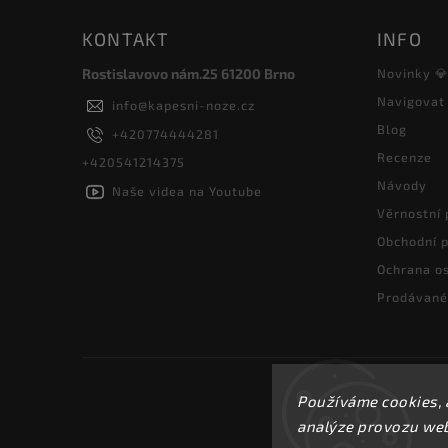
KONTAKT
INFO
Rostislavovo nám.25 61200 Brno
Novinky 
Navigovat
info
@
kapesni-noze.cz
Blog
+420774444281
Recenze
+420541214375
Návody
Naše videa na Youtube
Věrnostní
Obchodní 
Ochrana os
Prodávané
Používáme cookies, 
analýze provozu webu