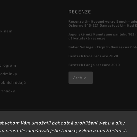
RECENZE
Recenze limitované verze Benchmade

Osborne 945-221 Damasteel Limited E
 k nám
Japonský nůž Kanetsune santoku 165
uživatelská recenze
Böker Solingen Tirpitz-Damascus Gol
Bestech Irida recenze 2020
Bestech Fanga recenze 2019
 program
podmínky
Archiv
obních údajů
 značky
Copyright 2026
kapesni-noze.cz
. Všechna práva vyhrazena.
abychom Vám umožnili pohodlné prohlížení webu a díky
Upravit nastavení cookies
 neustále zlepšovali jeho funkce, výkon a použitelnost.