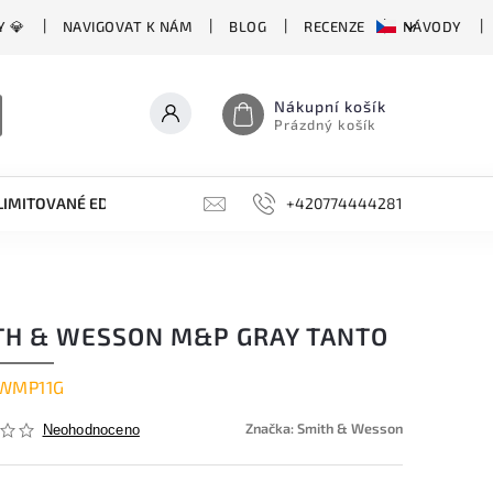
Y 💎
NAVIGOVAT K NÁM
BLOG
RECENZE
NÁVODY
Nákupní košík
Prázdný košík
LIMITOVANÉ EDICE
BROUSKY, BRUSKY, OCÍLKY
+420774444281
DOPLŇKY
TH & WESSON M&P GRAY TANTO
WMP11G
Značka:
Smith & Wesson
Neohodnoceno