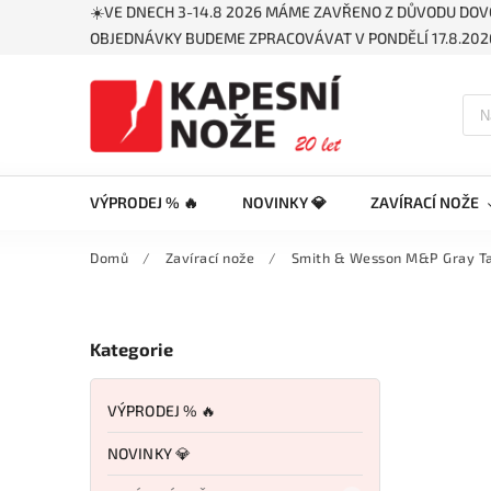
☀️VE DNECH 3-14.8 2026 MÁME ZAVŘENO Z DŮVODU DOV
OBJEDNÁVKY BUDEME ZPRACOVÁVAT V PONDĚLÍ 17.8.2026
VÝPRODEJ % 🔥
NOVINKY 💎
ZAVÍRACÍ NOŽE
Domů
/
Zavírací nože
/
Smith & Wesson M&P Gray T
Kategorie
VÝPRODEJ % 🔥
NOVINKY 💎