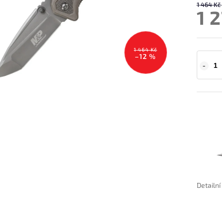
1 464 Kč
1 
1 464 Kč
–12 %
Detailn