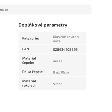
rmace
Doplňkové parametry
Klasické zavírací
Kategorie
:
nože
EAN
:
028634708895
Materiál
nerez
čepele
:
Délka čepele
:
8 až 10cm
Materiál
slitina
rukojeti
: