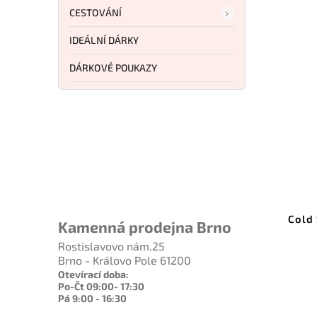
CESTOVÁNÍ
IDEÁLNÍ DÁRKY
DÁRKOVÉ POUKAZY
1 367 Kč
–7 %
VC250542
Kód:
CS20KR7
NitroV
Cold Steel Range Boss Green
JKR
Kamenná prodejna Brno
054-2
CS-20KR7
Rostislavovo nám.25
Do košíku
Brno - Královo Pole 61200
Otevírací doba:
1 263 Kč
Po-Čt 09:00- 17:30
Pá 9:00 - 16:30