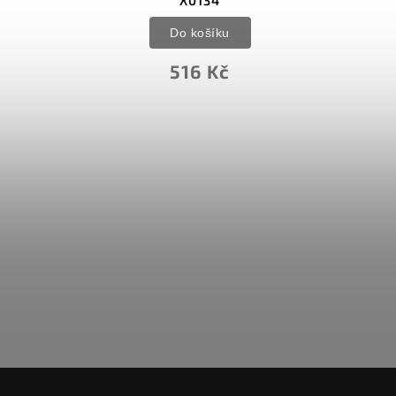
X0134
Do košíku
516 Kč