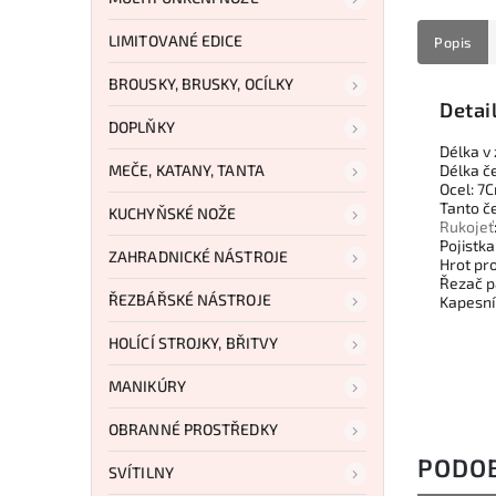
LIMITOVANÉ EDICE
Popis
BROUSKY, BRUSKY, OCÍLKY
Detai
DOPLŇKY
Délka v
MEČE, KATANY, TANTA
Délka č
Ocel: 7
Tanto č
KUCHYŇSKÉ NOŽE
Rukojeť
Pojistka
ZAHRADNICKÉ NÁSTROJE
Hrot pro
Řezač 
ŘEZBÁŘSKÉ NÁSTROJE
Kapesn
HOLÍCÍ STROJKY, BŘITVY
MANIKÚRY
OBRANNÉ PROSTŘEDKY
PODO
SVÍTILNY