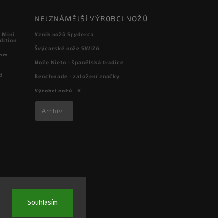
NEJZNÁMĚJŠÍ VÝROBCI NOŽŮ
 Mini
Vznik nožů Spyderco
dition
Švýcarské nože SWIZA
 mm-
Nože Nieto - španělská tradice
d
Benchmade - založení značky
Výrobci nožů - X
Archiv
Souhlasím