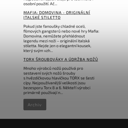
HUNTER PRO
osobní použití. Ač...
Do košíku
MAFIA: DOMOVINA - ORIGINÁLNÍ
ITALSKÉ STILETTO
416 Kč
Pokud jste fanoušky chladné oceli,
filmových gangsterů nebo nové hry Mafia:
Domovina, nemůžete přehlédnout
legendu mezi noži – originální italská
stiletta. Nejde jen o elegantní kousek,
který svým vzh...
TORX ŠROUBOVÁKY A ÚDRŽBA NOŽŮ
Mnoho výrobců nožů používá pro
sestavení svých nožů šrouby
s hvězdičkovou hlavičkou TORX se šesti
cípy. Nejpoužívanější velikosti jsou
bezesporu Torx 8 a 6. Někteří výrobci
primárně používají n...
Archiv