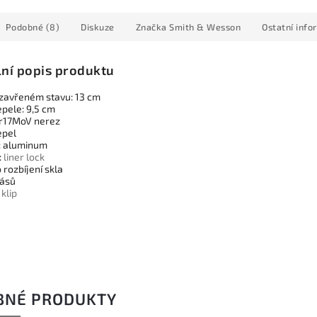
Podobné (8)
Diskuze
Značka
Smith & Wesson
Ostatní info
lní popis produktu
 zavřeném stavu: 13 cm
epele: 9,5 cm
Cr17MoV nerez
epel
: aluminum
:
liner lock
 rozbíjení skla
pásů
í
klip
BNÉ PRODUKTY