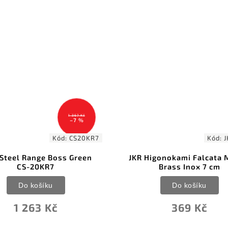
Kód:
JKR0896
Kód:
BT
 Higonokami Falcata Mango
Bestech Taipan BT2503
Brass Inox 7 cm
Black M-Cut Black Ti
Do košíku
Do košíku
369 Kč
7 120 Kč