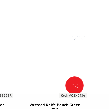
Previous
Next
561 Kč
–8 %
3326BR
Kód:
VOSX0134
her
Vosteed Knife Pouch Green