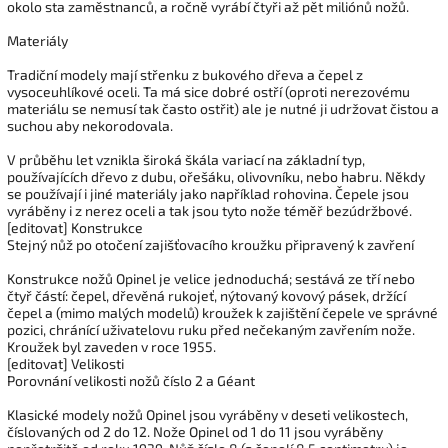
okolo sta zaměstnanců, a ročně vyrábí čtyři až pět miliónů nožů.
Materiály
Tradiční modely mají střenku z bukového dřeva a čepel z
vysoceuhlíkové oceli. Ta má sice dobré ostří (oproti nerezovému
materiálu se nemusí tak často ostřit) ale je nutné ji udržovat čistou a
suchou aby nekorodovala.
V průběhu let vznikla široká škála variací na základní typ,
používajících dřevo z dubu, ořešáku, olivovníku, nebo habru. Někdy
se používají i jiné materiály jako například rohovina. Čepele jsou
vyráběny i z nerez oceli a tak jsou tyto nože téměř bezúdržbové.
[editovat] Konstrukce
Stejný nůž po otočení zajišťovacího kroužku připravený k zavření
Konstrukce nožů Opinel je velice jednoduchá; sestává ze tří nebo
čtyř částí: čepel, dřevěná rukojeť, nýtovaný kovový pásek, držící
čepel a (mimo malých modelů) kroužek k zajištění čepele ve správné
pozici, chránící uživatelovu ruku před nečekaným zavřením nože.
Kroužek byl zaveden v roce 1955.
[editovat] Velikosti
Porovnání velikosti nožů číslo 2 a Géant
Klasické modely nožů Opinel jsou vyráběny v deseti velikostech,
číslovaných od 2 do 12. Nože Opinel od 1 do 11 jsou vyráběny