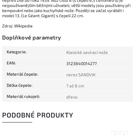
nepřetržitě od roku 1939. Nůž číslo 8 (s čepelí 8,5 centimetru) je
nejpoužívanějším běžnými uživateli, větší modely jsou používány při
kempování nebo jako kuchyňské nože. Později se začal vyrábět i
model 13, (Le Géant: Gigant) s čepelí 22 cm.
Zdroj: Wikipedia
Doplňkové parametry
Kategorie
:
Klasické zavírací nože
EAN
:
3123840014277
Materiál čepele
:
nerez SANDVIK
Délka čepele
:
7 až 8 cm
Materiál rukojeti
:
dřevo
PODOBNÉ PRODUKTY
Previous
Next