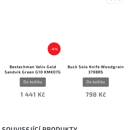
–6 %
Bestechman Velix Gold
Buck Solo Knife Woodgrain
Sandvik Green G10 KMK07G
379BRS
Do košíku
Do košíku
1 441 Kč
798 Kč
SOUVISEJÍCÍ PRODUKTY