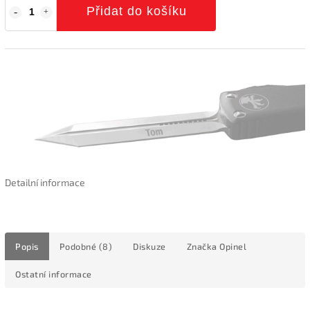
Přidat do košíku
Detailní informace
Popis
Podobné (8)
Diskuze
Značka
Opinel
Ostatní informace