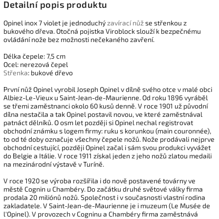
Detailní popis produktu
Opinel inox 7 violet je jednoduchý
zavírací nůž
se střenkou z
bukového dřeva. Otočná pojistka Viroblock slouží k bezpečnému
ovládání nože bez možnosti nečekaného zavření.
Délka čepele: 7,5 cm
Ocel: nerezová čepel
Střenka
: bukové dřevo
První nůž Opinel vyrobil Joseph Opinel v dílně svého otce v malé obci
Albiez-Le-Vieux u Saint-Jean-de-Maurienne. Od roku 1896 vyráběl
se třemi zaměstnanci okolo 60 kusů denně. V roce 1901 už původní
dílna nestačila a tak Opinel postavil novou, ve které zaměstnával
patnáct dělníků. O osm let později si Opinel nechal registrovat
obchodní známku s logem firmy: ruku s korunkou (main couronnée),
to od té doby označuje všechny čepele nožů. Nože prodávali nejprve
obchodní cestující, později Opinel začal i sám svou produkci vyvážet
do Belgie a Itálie. V roce 1911 získal jeden z jeho nožů zlatou medaili
na mezinárodní výstavě v Turíně.
V roce 1920 se výroba rozšířila i do nově postavené továrny ve
městě Cognin u Chambéry. Do začátku druhé světové války firma
prodala 20 miliónů nožů. Společnost i v současnosti vlastní rodina
zakladatele. V Saint-Jean-de-Maurienne je i muzeum (Le Musée de
l'Opinel). V provozech v Cogninu a Chambéry firma zaměstnává