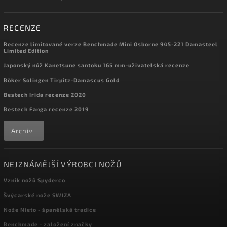
RECENZE
Recenze limitované verze Benchmade Mini Osborne 945-221 Damasteel
Limited Edition
Japonský nůž Kanetsune santoku 165 mm-uživatelská recenze
Böker Solingen Tirpitz-Damascus Gold
Bestech Irida recenze 2020
Bestech Fanga recenze 2019
Archiv
NEJZNÁMĚJŠÍ VÝROBCI NOŽŮ
Vznik nožů Spyderco
Švýcarské nože SWIZA
Nože Nieto - španělská tradice
Benchmade - založení značky