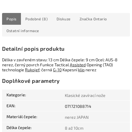
Popis
Podobné (8)
Diskuze
Značka
Ontario
Ostatní informace
Detailní popis produktu
Délka v zavřeném stavu: 13 cm Délka čepele: 9 cm Ocel: AUS-8
nerez, černý povrch Funkce Tactical
Assisted
Opening (TAO)
technologie
Rukojeť
: černá
G-10
Kapesní
klip
nerez
Doplňkové parametry
Kategorie
:
Klasické zavírací nože
EAN
:
071721088714
Materiál čepele
:
nerez JAPAN
Délka čepele
:
8 až 10cm