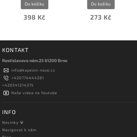
Do košíku
Do košíku
398 Kč
273 Kč
KONTAKT
Rostislavovo nám.25 61200 Brno
info
@
kapesni-noze.cz
+420774444281
+420541214375
Naše videa na Youtube
INFO
Novinky 💎
Navigovat k nám