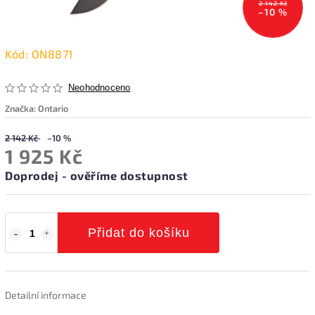
2 142 Kč
–10 %
Kód:
ON8871
Neohodnoceno
Značka:
Ontario
2 142 Kč
–10 %
1 925 Kč
Doprodej - ověříme dostupnost
Přidat do košíku
Detailní informace