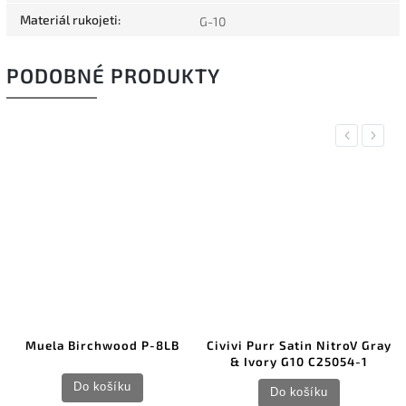
Materiál rukojeti
:
G-10
PODOBNÉ PRODUKTY
Previous
Next
Muela Birchwood P-8LB
Civivi Purr Satin NitroV Gray
& Ivory G10 C25054-1
Do košíku
Do košíku