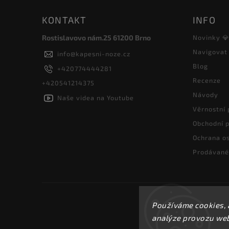
KONTAKT
INFO
Rostislavovo nám.25 61200 Brno
Novinky 
Navigovat
info
@
kapesni-noze.cz
Blog
+420774444281
Recenze
+420541214375
Návody
Naše videa na Youtube
Věrnostní
Obchodní 
Ochrana os
Prodávané
Používáme cookies, 
analýze provozu webu