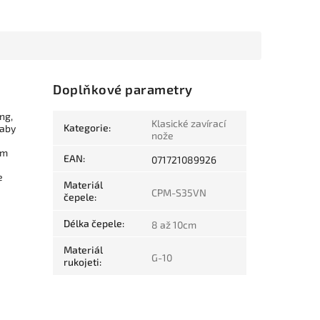
Doplňkové parametry
ng,
Klasické zavírací
Kategorie
:
 aby
nože
em
EAN
:
071721089926
e
Materiál
CPM-S35VN
čepele
:
Délka čepele
:
8 až 10cm
Materiál
G-10
rukojeti
: