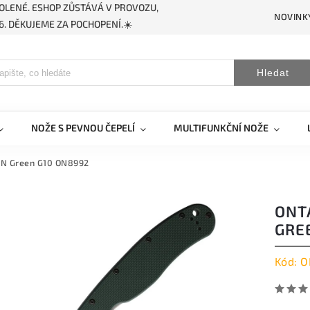
OLENÉ. ESHOP ZŮSTÁVÁ V PROVOZU,
NOVINK
. DĚKUJEME ZA POCHOPENÍ.☀️
Hledat
NOŽE S PEVNOU ČEPELÍ
MULTIFUNKČNÍ NOŽE
5VN Green G10 ON8992
ONT
GRE
Kód:
O