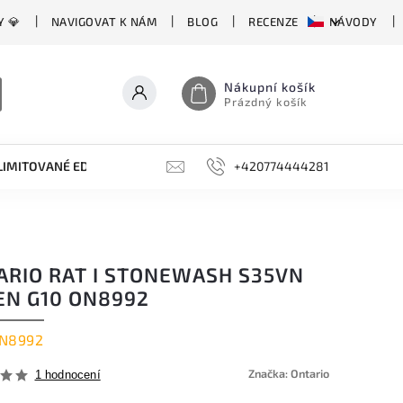
Y 💎
NAVIGOVAT K NÁM
BLOG
RECENZE
NÁVODY
Nákupní košík
Prázdný košík
LIMITOVANÉ EDICE
BROUSKY, BRUSKY, OCÍLKY
+420774444281
DOPLŇKY
ARIO RAT I STONEWASH S35VN
EN G10 ON8992
N8992
Značka:
Ontario
1 hodnocení