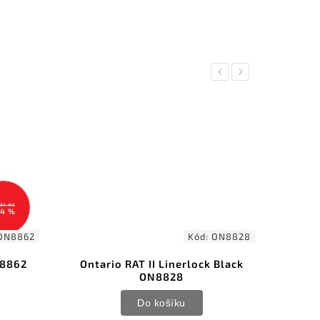
Previous
Next
431 Kč
14 %
ON8862
Kód:
ON8828
N8862
Ontario RAT II Linerlock Black
Onta
ON8828
Do košíku