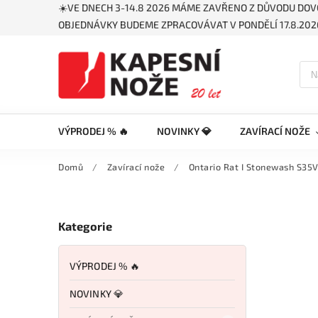
☀️VE DNECH 3-14.8 2026 MÁME ZAVŘENO Z DŮVODU DOV
OBJEDNÁVKY BUDEME ZPRACOVÁVAT V PONDĚLÍ 17.8.2026
VÝPRODEJ % 🔥
NOVINKY 💎
ZAVÍRACÍ NOŽE
Domů
/
Zavírací nože
/
Ontario Rat I Stonewash S3
Kategorie
VÝPRODEJ % 🔥
NOVINKY 💎