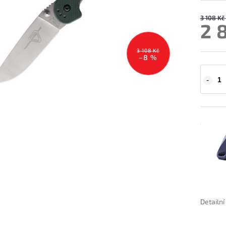
3 108 Kč
2 
3 108 Kč
–8 %
Detailn