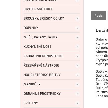
LIMITOVANÉ EDICE
Popis
BROUSKY, BRUSKY, OCÍLKY
DOPLŇKY
Detai
MEČE, KATANY, TANTA
Ontario 
který vy
KUCHYŇSKÉ NOŽE
byl poh
rámem. 
nebo úko
ZAHRADNICKÉ NÁSTROJE
Čtyřpol
svých p
ŘEZBÁŘSKÉ NÁSTROJE
Délka v
HOLÍCÍ STROJKY, BŘITVY
Délka č
Tloušťk
Ocel: C
MANIKÚRY
Rukojeť
Pojistka
OBRANNÉ PROSTŘEDKY
Kapesní 
SVÍTILNY