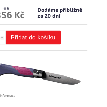
–8 %
Dodáme přibližně
856 Kč
za 20 dní
Přidat do košíku
í informace