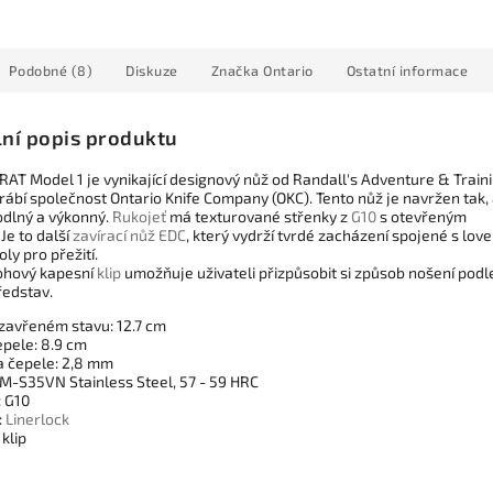
Podobné (8)
Diskuze
Značka
Ontario
Ostatní informace
lní popis produktu
RAT Model 1 je vynikající designový nůž od Randall's Adventure & Traini
rábí společnost Ontario Knife Company (OKC). Tento nůž je navržen tak,
odlný a výkonný.
Rukojeť
má texturované střenky z
G10
s otevřeným
Je to další
zavírací nůž
EDC
, který vydrží tvrdé zacházení spojené s lov
ly pro přežití.
ohový kapesní
klip
umožňuje uživateli přizpůsobit si způsob nošení podl
ředstav.
 zavřeném stavu: 12.7 cm
epele: 8.9 cm
a čepele: 2,8 mm
PM-S35VN Stainless Steel, 57 - 59 HRC
: G10
:
Linerlock
klip