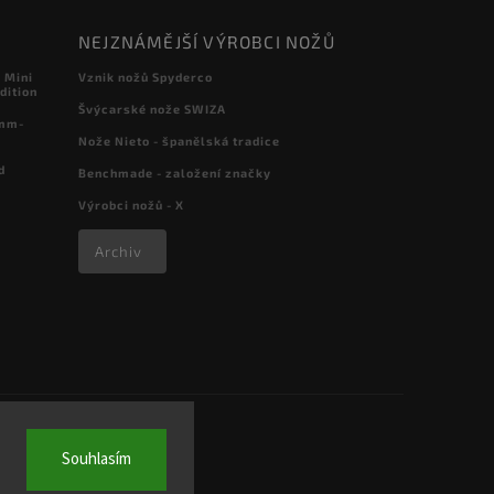
NEJZNÁMĚJŠÍ VÝROBCI NOŽŮ
 Mini
Vznik nožů Spyderco
dition
Švýcarské nože SWIZA
 mm-
Nože Nieto - španělská tradice
d
Benchmade - založení značky
Výrobci nožů - X
Archiv
Souhlasím