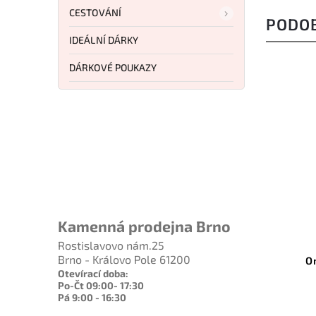
CESTOVÁNÍ
PODO
IDEÁLNÍ DÁRKY
DÁRKOVÉ POUKAZY
3 108 Kč
–8 %
Kamenná prodejna Brno
Kód:
ON8991
Rostislavovo nám.25
Brno - Královo Pole 61200
Ontario Rat I Black S35VN
O
Green G10 ON8991
Otevírací doba:
Po-Čt 09:00- 17:30
Pá 9:00 - 16:30
Do košíku