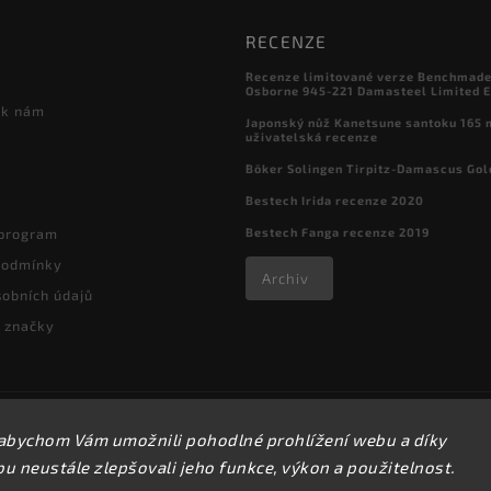
RECENZE
Recenze limitované verze Benchmade

Osborne 945-221 Damasteel Limited E
 k nám
Japonský nůž Kanetsune santoku 165
uživatelská recenze
Böker Solingen Tirpitz-Damascus Gol
Bestech Irida recenze 2020
Bestech Fanga recenze 2019
 program
podmínky
Archiv
obních údajů
 značky
Copyright 2026
kapesni-noze.cz
. Všechna práva vyhrazena.
abychom Vám umožnili pohodlné prohlížení webu a díky
Upravit nastavení cookies
 neustále zlepšovali jeho funkce, výkon a použitelnost.