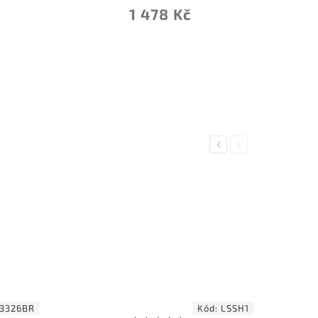
1 478 Kč
Previous
Next
3326BR
Kód:
LSSH1