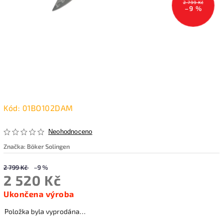
2 799 Kč
–9 %
Kód:
01BO102DAM
Neohodnoceno
Značka:
Böker Solingen
2 799 Kč
–9 %
2 520 Kč
Ukončena výroba
Položka byla vyprodána…