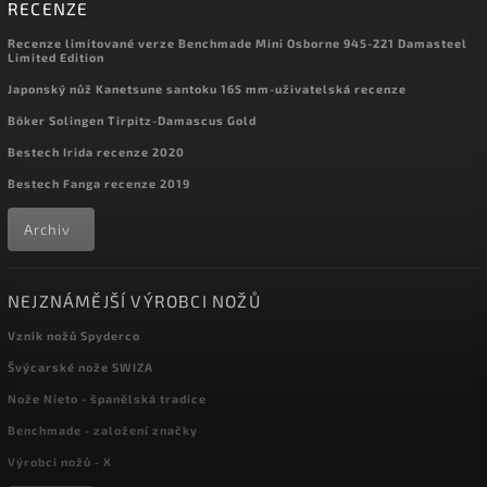
RECENZE
Recenze limitované verze Benchmade Mini Osborne 945-221 Damasteel
Limited Edition
Japonský nůž Kanetsune santoku 165 mm-uživatelská recenze
Böker Solingen Tirpitz-Damascus Gold
Bestech Irida recenze 2020
Bestech Fanga recenze 2019
Archiv
NEJZNÁMĚJŠÍ VÝROBCI NOŽŮ
Vznik nožů Spyderco
Švýcarské nože SWIZA
Nože Nieto - španělská tradice
Benchmade - založení značky
Výrobci nožů - X