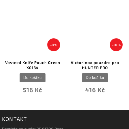
–8 %
–30 %
Vosteed Knife Pouch Green
Victorinox pouzdro pro
X0134
HUNTER PRO
Do košíku
Do košíku
516 Kč
416 Kč
KONTAKT
Rostislavovo nám.25 61200 Brno