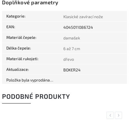
Doplňkové parametry
Kategorie
:
Klasické zavírací nože
EAN
:
4045011086724
Materiál čepele
:
damašek
Délka čepele
:
6 až 7 cm
Materiál rukojeti
:
dřevo
Aktualizace
:
BOKER24
Položka byla vyprodána…
PODOBNÉ PRODUKTY
Previous
Next