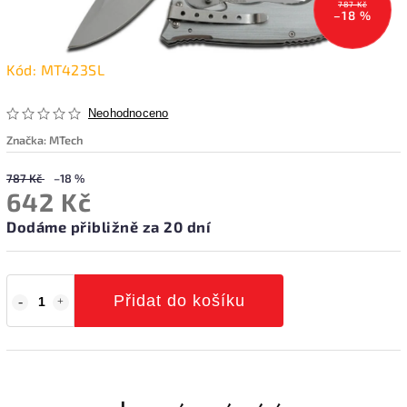
787 Kč
–18 %
Kód:
MT423SL
Neohodnoceno
Značka:
MTech
787 Kč
–18 %
642 Kč
Dodáme přibližně za 20 dní
Přidat do košíku