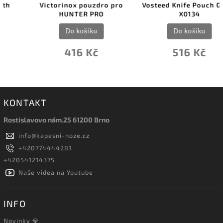
Victorinox pouzdro pro
Vosteed Knife Pouch Green
HUNTER PRO
X0134
Do košíku
Do košíku
416 Kč
516 Kč
KONTAKT
Rostislavovo nám.25 61200 Brno
info
@
kapesni-noze.cz
+420774444281
+420541214375
Naše videa na Youtube
INFO
Novinky 💎