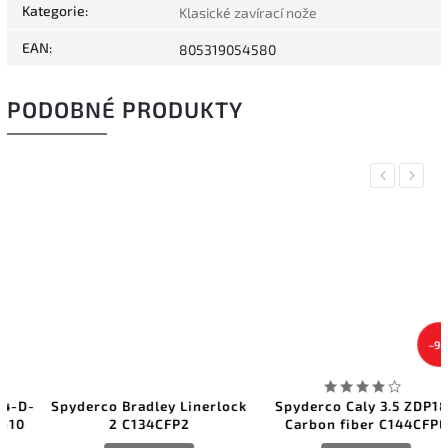
Kategorie
:
Klasické zavírací nože
EAN
:
805319054580
PODOBNÉ PRODUKTY
Previous
Next
–9 %
Spyderco Bradley Linerlock
Spyderco Caly 3.5 ZDP189
2 C134CFP2
Carbon fiber C144CFPE