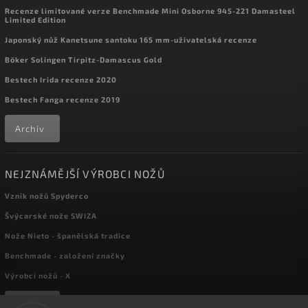
Recenze limitované verze Benchmade Mini Osborne 945-221 Damasteel
Limited Edition
Japonský nůž Kanetsune santoku 165 mm-uživatelská recenze
Böker Solingen Tirpitz-Damascus Gold
Bestech Irida recenze 2020
Bestech Fanga recenze 2019
Archiv
NEJZNÁMĚJŠÍ VÝROBCI NOŽŮ
Vznik nožů Spyderco
Švýcarské nože SWIZA
Nože Nieto - španělská tradice
Benchmade - založení značky
Výrobci nožů - X
Archiv