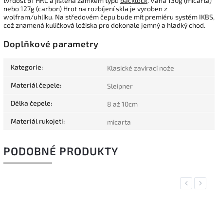
tvrdost 61 HRC a jištěna zámkem typu
backlock
. Váha 130g (micarta)
nebo 127g (carbon) Hrot na rozbíjení skla je vyroben z
wolfram/uhlíku. Na středovém čepu bude mít premiéru systém IKBS,
což znamená kuličková ložiska pro dokonale jemný a hladký chod.
Doplňkové parametry
Kategorie
:
Klasické zavírací nože
Materiál čepele
:
Sleipner
Délka čepele
:
8 až 10cm
Materiál rukojeti
:
micarta
PODOBNÉ PRODUKTY
Previous
Next