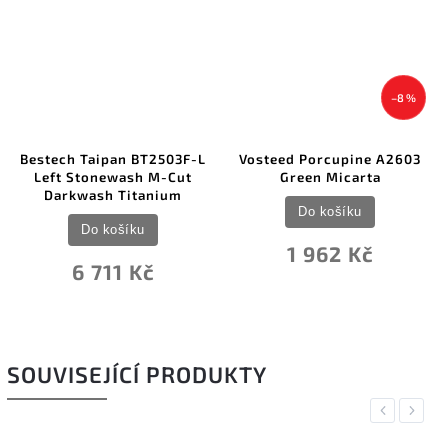
–8 %
Bestech Taipan BT2503F-L
Vosteed Porcupine A2603
Left Stonewash M-Cut
Green Micarta
Darkwash Titanium
Do košíku
Do košíku
1 962 Kč
6 711 Kč
SOUVISEJÍCÍ PRODUKTY
Previous
Next