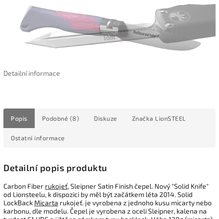
Detailní informace
Popis
Podobné (8)
Diskuze
Značka
LionSTEEL
Ostatní informace
Detailní popis produktu
Carbon Fiber
rukojeť
, Sleipner Satin Finish čepel. Nový "Solid Knife"
od Lionsteelu, k dispozici by měl být začátkem léta 2014. Solid
LockBack
Micarta
rukojeť. je vyrobena z jednoho kusu micarty nebo
karbonu, dle modelu. Čepel je vyrobena z oceli Sleipner, kalena na