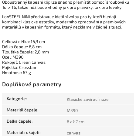
Oboustranný kapesní
klip
lze snadno přemístit pomocí šroubováku
Torx T6, takže nůž bude vhodný jak pro praváky, tak pro leváky.
lionSTEEL NiNi představuje ideální volbu pro ty, kteří hledají
kombinaci klasické estetiky, moderního zpracování a prémiových
materiálů v kapesním formátu, který nezklame v žádné situaci.
Celková délka: 16,3 cm
Délka čepele: 6,8 cm
Tloušťka čepele: 2,8 mm
Ocel: M390
Rukojeť: Green Canvas
Pojistka: Crossbar
Hmotnost: 63 g
Doplňkové parametry
Kategorie
:
Klasické zavírací nože
Materiál čepele
:
M390
Délka čepele
:
6 až 7 cm
Materiál rukojeti
:
canvas