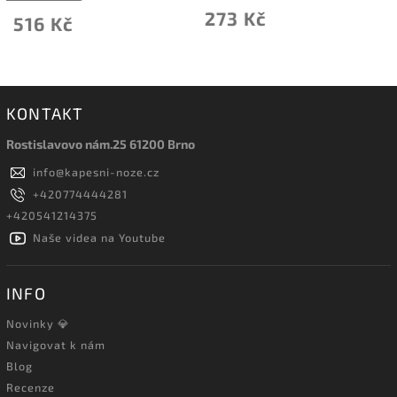
273 Kč
398 Kč
KONTAKT
Rostislavovo nám.25 61200 Brno
info
@
kapesni-noze.cz
+420774444281
+420541214375
Naše videa na Youtube
INFO
Novinky 💎
Navigovat k nám
Blog
Recenze