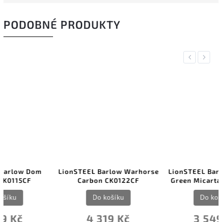
PODOBNÉ PRODUKTY
Previous
Next
LionSTEEL Barlow Warhorse
LionSTEEL Barlow Shuffler
Carbon CK0122CF
Green Micarta CK0112CVG
Do košíku
Do košíku
4 319 Kč
3 549 Kč