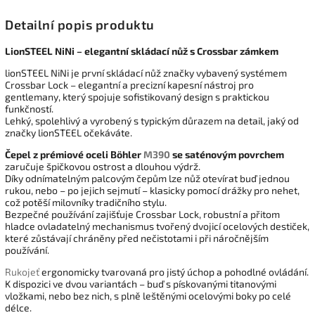
Detailní popis produktu
LionSTEEL NiNi – elegantní skládací nůž s Crossbar zámkem
lionSTEEL NiNi je první skládací nůž značky vybavený systémem
Crossbar Lock – elegantní a precizní kapesní nástroj pro
gentlemany, který spojuje sofistikovaný design s praktickou
funkčností.
Lehký, spolehlivý a vyrobený s typickým důrazem na detail, jaký od
značky lionSTEEL očekáváte.
Čepel z prémiové oceli Böhler
M390
se saténovým povrchem
zaručuje špičkovou ostrost a dlouhou výdrž.
Díky odnímatelným palcovým čepům lze nůž otevírat buď jednou
rukou, nebo – po jejich sejmutí – klasicky pomocí drážky pro nehet,
což potěší milovníky tradičního stylu.
Bezpečné používání zajišťuje Crossbar Lock, robustní a přitom
hladce ovladatelný mechanismus tvořený dvojicí ocelových destiček,
které zůstávají chráněny před nečistotami i při náročnějším
používání.
Rukojeť
ergonomicky tvarovaná pro jistý úchop a pohodlné ovládání.
K dispozici ve dvou variantách – buď s pískovanými titanovými
vložkami, nebo bez nich, s plně leštěnými ocelovými boky po celé
délce.