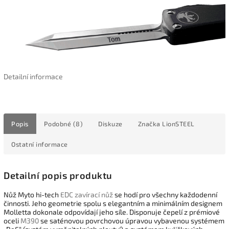
Detailní informace
Popis
Podobné (8)
Diskuze
Značka
LionSTEEL
Ostatní informace
Detailní popis produktu
Nůž Myto hi-tech
EDC
zavírací nůž
se hodí pro všechny každodenní
činnosti. Jeho geometrie spolu s elegantním a minimálním designem
Molletta dokonale odpovídají jeho síle. Disponuje čepelí z prémiové
oceli
M390
se saténovou povrchovou úpravou vybavenou systémem