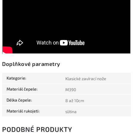
Doplňkové parametry
Kategorie
:
Klasické zavírací nože
Materiál čepele
:
M390
Délka čepele
:
8 až 10cm
Materiál rukojeti
:
slitina
PODOBNÉ PRODUKTY