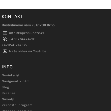
KONTAKT
Rostislavovo nám.25 61200 Brno
info
@
kapesni-noze.cz
+420774444281
+420541214375
Naše videa na Youtube
INFO
Novinky 💎
Navigovat k nám
Blog
Recenze
Návody
Věrnostní program
Obchodní podmínky