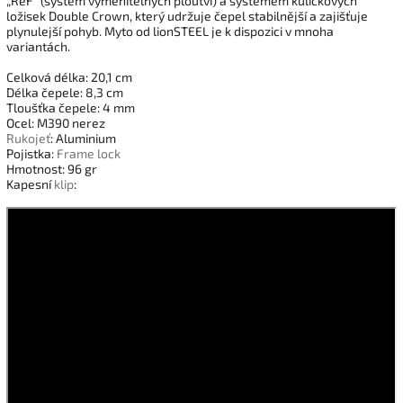
„ReF“ (systém vyměnitelných ploutví) a systémem kuličkových
ložisek Double Crown, který udržuje čepel stabilnější a zajišťuje
plynulejší pohyb. Myto od lionSTEEL je k dispozici v mnoha
variantách.
Celková délka: 20,1 cm
Délka čepele: 8,3 cm
Tloušťka čepele: 4 mm
Ocel: M390 nerez
Rukojeť
: Aluminium
Pojistka:
Frame lock
Hmotnost: 96 gr
Kapesní
klip
: