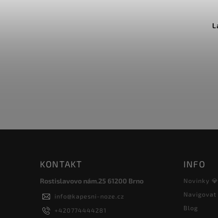
Kód:
4.0838.4
Victorinox pouzdro pro
L
HUNTER PRO
Do košíku
416 Kč
KONTAKT
INFO
Rostislavovo nám.25 61200 Brno
Novinky 
Navigovat
info
@
kapesni-noze.cz
Blog
+420774444281