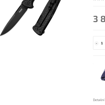
3 
Detailn