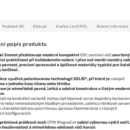
Podobné (8)
Diskuze
Značka
LionSTEEL
Ostatní informace
lní popis produktu
el Emmet představuje moderní kompaktní
EDC
zavírací nůž
navržený
ní praktičnost při každodenním nošení. I přes své menší rozměry nab
 pevnost, precizní zpracování a špičkové materiály typické pro itals
LionSteel.
kce využívá patentovanou technologii SOLID®, při které je
rukojeť
na z jednoho kusu titanu nebo hliníku.
em je mimořádně pevná, lehká a odolná konstrukce s čistým modern
em.
losti na konkrétní variantě mohou být titanové verze doplněny karbono
mi nebo minimalistickým hladkým provedením, zatímco hliníkové varian
 charakteristickou povrchovou úpravou Hammertone v různých
ch konfiguracích.
 prémiové práškové oceli
CPM MagnaCut
nabízí výbornou výdrž ostří,
 houževnatost a mimořádnou odolnost vůči korozi.