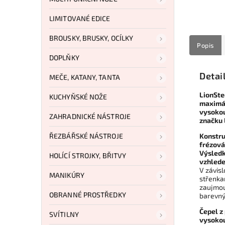
LIMITOVANÉ EDICE
BROUSKY, BRUSKY, OCÍLKY
Popis
DOPLŇKY
Detai
MEČE, KATANY, TANTA
LionSte
KUCHYŇSKÉ NOŽE
maximál
vysokou
ZAHRADNICKÉ NÁSTROJE
značku 
ŘEZBÁŘSKÉ NÁSTROJE
Konstru
frézová
Výsledk
HOLÍCÍ STROJKY, BŘITVY
vzhled
V závis
MANIKÚRY
střenka
zaujmou
OBRANNÉ PROSTŘEDKY
barevný
Čepel z
SVÍTILNY
vysokou