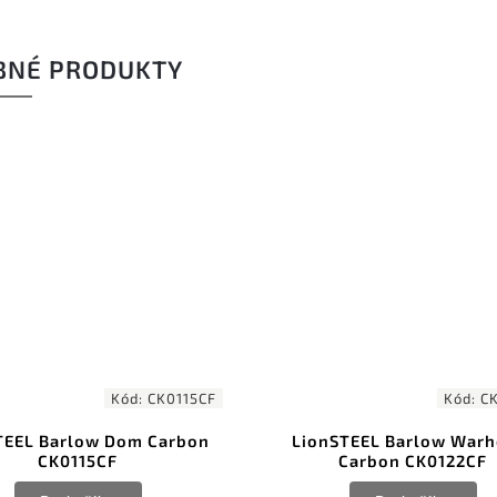
BNÉ PRODUKTY
Kód:
CK0122CF
Kód:
CK
STEEL Barlow Warhorse
LionSTEEL Barlow Shuf
Carbon CK0122CF
Green Micarta CK0112