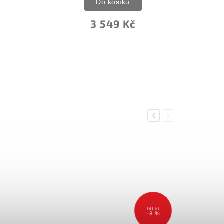
Do košíku
3 549 Kč
Previous
Next
561 Kč
–8 %