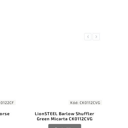
Previous
Next
0112CVG
Kód:
CK0111CVG
fler
LionSTEEL Barlow Roundhead
Lio
CVG
Green Micarta CK0111CVG