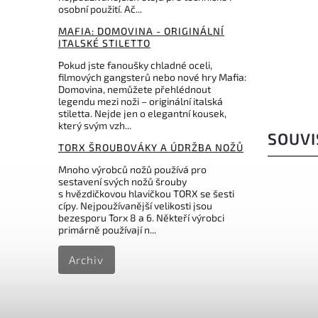
Do košíku
osobní použití. Ač...
MAFIA: DOMOVINA - ORIGINÁLNÍ
3 799 Kč
ITALSKÉ STILETTO
Pokud jste fanoušky chladné oceli,
filmových gangsterů nebo nové hry Mafia:
Domovina, nemůžete přehlédnout
legendu mezi noži – originální italská
stiletta. Nejde jen o elegantní kousek,
který svým vzh...
SOUVI
TORX ŠROUBOVÁKY A ÚDRŽBA NOŽŮ
Mnoho výrobců nožů používá pro
sestavení svých nožů šrouby
s hvězdičkovou hlavičkou TORX se šesti
cípy. Nejpoužívanější velikosti jsou
bezesporu Torx 8 a 6. Někteří výrobci
primárně používají n...
Archiv
599 Kč
–30 %