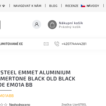
Y 💎
NAVIGOVAT K NÁM
BLOG
RECENZE
NÁVODY
Nákupní košík
Prázdný košík
LIMITOVANÉ EDICE
BROUSKY, BRUSKY, OCÍLKY
+420774444281
DOPLŇKY
NSTEEL EMMET ALUMINIUM
MERTONE BLACK OLD BLACK
DE EM01A BB
M01ABB
Značka:
LionSTEEL
Neohodnoceno