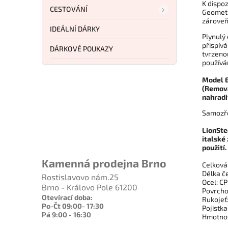
K dispoz
CESTOVÁNÍ
Geometr
zároveň
IDEÁLNÍ DÁRKY
Plynulý 
přispív
DÁRKOVÉ POUKAZY
tvrzeno
používán
Model E
(Remov
nahradi
Samozře
LionSte
italské
použití.
Kamenná prodejna Brno
Celková 
Délka če
Rostislavovo nám.25
Ocel: C
Brno - Královo Pole 61200
Povrcho
Otevírací doba:
Rukojeť
Po-Čt 09:00- 17:30
Pojistka
Pá 9:00 - 16:30
Hmotnos