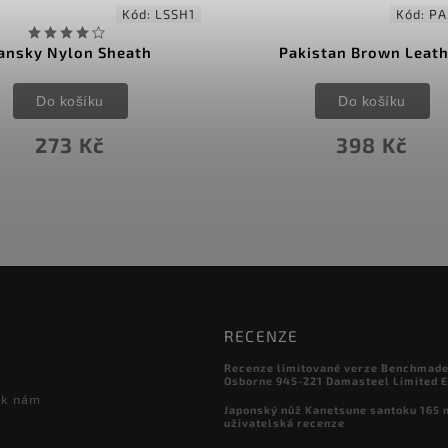
Kód:
LSSH1
Kód:
PA
ansky Nylon Sheath
Pakistan Brown Leat
Do košíku
Do košíku
273 Kč
398 Kč
RECENZE
Recenze limitované verze Benchmade

Osborne 945-221 Damasteel Limited E
 k nám
Japonský nůž Kanetsune santoku 165
uživatelská recenze