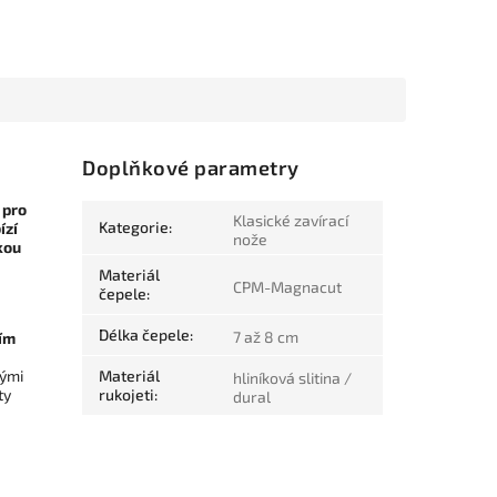
Doplňkové parametry
 pro
Klasické zavírací
Kategorie
:
ízí
nože
kou
Materiál
CPM-Magnacut
čepele
:
Délka čepele
:
7 až 8 cm
ím
vými
Materiál
hliníková slitina /
ty
rukojeti
:
dural