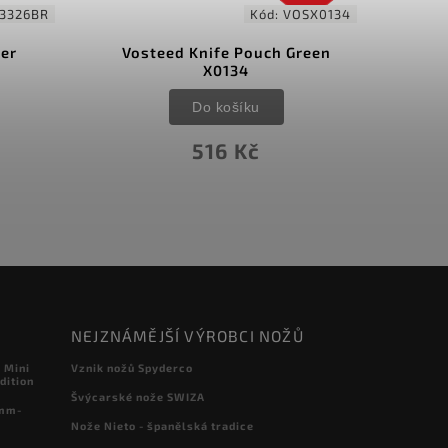
3326BR
Kód:
VOSX0134
her
Vosteed Knife Pouch Green
X0134
Do košíku
516 Kč
NEJZNÁMĚJŠÍ VÝROBCI NOŽŮ
 Mini
Vznik nožů Spyderco
dition
Švýcarské nože SWIZA
 mm-
Nože Nieto - španělská tradice