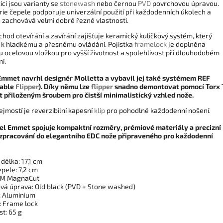
ici jsou varianty se
stonewash
nebo černou
PVD
povrchovou úpravou.
ie čepele podporuje univerzální použití při každodenních úkolech a
 zachovává velmi dobré řezné vlastnosti.
chod otevírání a zavírání zajišťuje keramický kuličkový systém, který
á k hladkému a přesnému ovládání. Pojistka
framelock
je doplněna
u ocelovou vložkou pro vyšší životnost a spolehlivost při dlouhodobém
í.
mmet navrhl designér Molletta a vybavil jej také systémem REF
able
Flipper
). Díky němu lze
flipper
snadno demontovat pomocí Torx 
t přiloženým šroubem pro čistší minimalistický vzhled nože.
jmostí je reverzibilní kapesní
klip
pro pohodlné každodenní nošení.
el Emmet spojuje kompaktní rozměry, prémiové materiály a precizní
 zpracování do elegantního EDC nože připraveného pro každodenní
délka: 17,1 cm
pele: 7,2 cm
PM MagnaCut
vá úprava: Old black (PVD + Stone washed)
: Aluminium
: Frame lock
t: 65 g