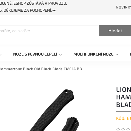
OLENÉ. ESHOP ZŮSTÁVÁ V PROVOZU,
NOVINK
. DĚKUJEME ZA POCHOPENÍ.☀️
Hledat
NOŽE S PEVNOU ČEPELÍ
MULTIFUNKČNÍ NOŽE
Hammertone Black Old Black Blade EM01A BB
LIO
HAM
BLA
Kód:
E