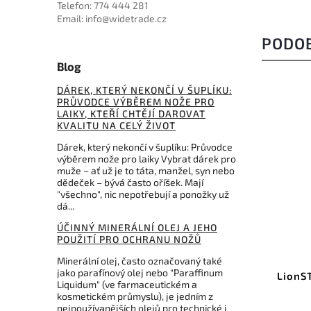
Telefon: 774 444 281
Email: info@widetrade.cz
PODO
Blog
DÁREK, KTERÝ NEKONČÍ V ŠUPLÍKU:
PRŮVODCE VÝBĚREM NOŽE PRO
LAIKY, KTEŘÍ CHTĚJÍ DAROVAT
KVALITU NA CELÝ ŽIVOT
Dárek, který nekončí v šuplíku: Průvodce
výběrem nože pro laiky Vybrat dárek pro
muže – ať už je to táta, manžel, syn nebo
dědeček – bývá často oříšek. Mají
"všechno", nic nepotřebují a ponožky už
dá...
ÚČINNÝ MINERÁLNÍ OLEJ A JEHO
POUŽITÍ PRO OCHRANU NOŽŮ
0112CF
Kód:
CK0115CF
Minerální olej, často označovaný také
jako parafínový olej nebo "Paraffinum
ler
LionSTEEL Barlow Dom Carbon
Lion
Liquidum" (ve farmaceutickém a
CK0115CF
kosmetickém průmyslu), je jedním z
nejpoužívanějších olejů pro technické i