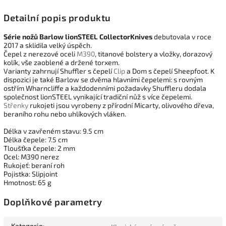
Detailní popis produktu
Série nožů Barlow lionSTEEL CollectorKnives
debutovala v roce
2017 a sklidila velký úspěch.
Čepel z nerezové oceli
M390
, titanové bolstery a vložky, dorazový
kolík, vše zaoblené a držené torxem.
Varianty zahrnují Shuffler s čepelí
Clip
a Dom s čepelí Sheepfoot. K
dispozici je také Barlow se dvěma hlavními čepelemi: s rovným
ostřím Wharncliffe a každodenními požadavky Shuffleru dodala
společnost lionSTEEL vynikající tradiční nůž s více čepelemi.
Střenky
rukojeti jsou vyrobeny z přírodní Micarty, olivového dřeva,
beraního rohu nebo uhlíkových vláken.
Délka v zavřeném stavu: 9.5 cm
Délka čepele: 7.5 cm
Tloušťka čepele: 2 mm
Ocel: M390 nerez
Rukojeť: beraní roh
Pojistka: Slipjoint
Hmotnost: 65 g
Doplňkové parametry
Kategorie
: