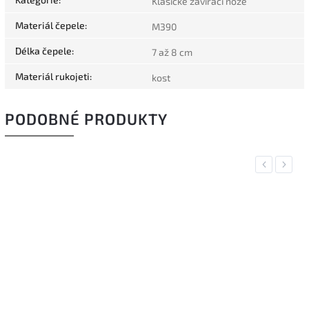
Klasické zavírací nože
Materiál čepele
:
M390
Délka čepele
:
7 až 8 cm
Materiál rukojeti
:
kost
PODOBNÉ PRODUKTY
Previous
Next