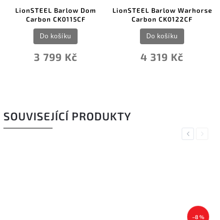
LionSTEEL Barlow Dom
LionSTEEL Barlow Warhorse
Carbon CK0115CF
Carbon CK0122CF
Do košíku
Do košíku
3 799 Kč
4 319 Kč
SOUVISEJÍCÍ PRODUKTY
Previous
Next
–8 %