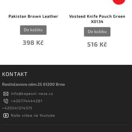
Pakistan Brown Leather
Vosteed Knife Pouch Green
X0134
Do košíku
Do košíku
398 Kč
516 Kč
KONTAKT
Rostislavovo nám.25 61200 Brno
info
@
kapesni-noze.cz
+420774444281
+420541214375
Naše videa na Youtube