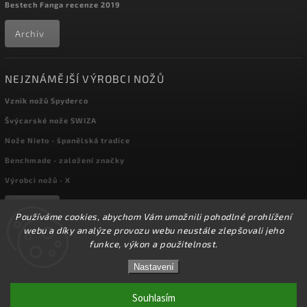
Bestech Fanga recenze 2019
Archiv
NEJZNÁMĚJŠÍ VÝROBCI NOŽŮ
Vznik nožů Spyderco
Švýcarské nože SWIZA
Nože Nieto - španělská tradice
Benchmade - založení značky
Výrobci nožů - X
Archiv
Používáme cookies, abychom Vám umožnili pohodlné prohlížení
webu a díky analýze provozu webu neustále zlepšovali jeho
funkce, výkon a použitelnost.
Copyright 2026
kapesni-noze.cz
. Všechna práva vyhrazena.
☀️Ve dnech 3-14.8 2026 máme zavřeno z důvodu
DOVOLENÉ. Eshop zůstává v provozu, objednávky
Nastavení
Upravit nastavení cookies
budeme zpracovávat v pondělí 17.8.2026. Děkujeme za
pochopení.☀️
Souhlasím