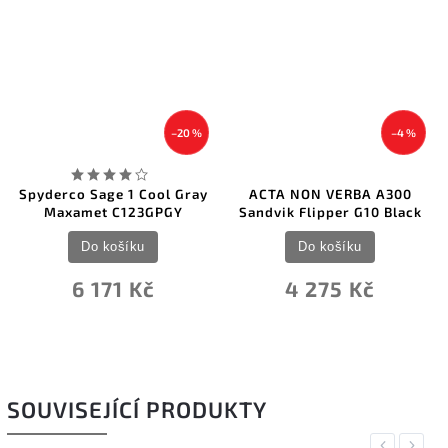
–20 %
–4 %
Spyderco Sage 1 Cool Gray
ACTA NON VERBA A300
Maxamet C123GPGY
Sandvik Flipper G10 Black
Do košíku
Do košíku
6 171 Kč
4 275 Kč
SOUVISEJÍCÍ PRODUKTY
Previous
Next