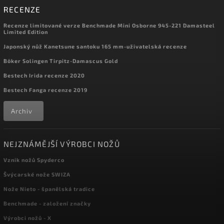
RECENZE
Recenze limitované verze Benchmade Mini Osborne 945-221 Damasteel
Limited Edition
Japonský nůž Kanetsune santoku 165 mm-uživatelská recenze
Böker Solingen Tirpitz-Damascus Gold
Bestech Irida recenze 2020
Bestech Fanga recenze 2019
Archiv
NEJZNÁMĚJŠÍ VÝROBCI NOŽŮ
Vznik nožů Spyderco
Švýcarské nože SWIZA
Nože Nieto - španělská tradice
Benchmade - založení značky
Výrobci nožů - X