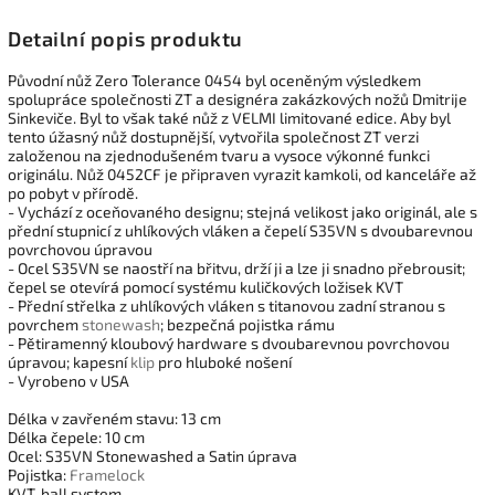
Detailní popis produktu
Původní nůž Zero Tolerance 0454 byl oceněným výsledkem
spolupráce společnosti ZT a designéra zakázkových nožů Dmitrije
Sinkeviče. Byl to však také nůž z VELMI limitované edice. Aby byl
tento úžasný nůž dostupnější, vytvořila společnost ZT verzi
založenou na zjednodušeném tvaru a vysoce výkonné funkci
originálu. Nůž 0452CF je připraven vyrazit kamkoli, od kanceláře až
po pobyt v přírodě.
- Vychází z oceňovaného designu; stejná velikost jako originál, ale s
přední stupnicí z uhlíkových vláken a čepelí S35VN s dvoubarevnou
povrchovou úpravou
- Ocel S35VN se naostří na břitvu, drží ji a lze ji snadno přebrousit;
čepel se otevírá pomocí systému kuličkových ložisek KVT
- Přední střelka z uhlíkových vláken s titanovou zadní stranou s
povrchem
stonewash
; bezpečná pojistka rámu
- Pětiramenný kloubový hardware s dvoubarevnou povrchovou
úpravou; kapesní
klip
pro hluboké nošení
- Vyrobeno v USA
Délka v zavřeném stavu: 13 cm
Délka čepele: 10 cm
Ocel: S35VN Stonewashed a Satin úprava
Pojistka:
Framelock
KVT-ball system