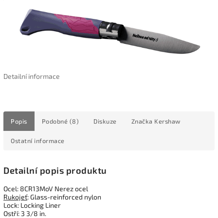
Detailní informace
Popis
Podobné (8)
Diskuze
Značka
Kershaw
Ostatní informace
Detailní popis produktu
Ocel: 8CR13MoV Nerez ocel
Rukojeť
: Glass-reinforced nylon
Lock: Locking Liner
Ostří: 3 3/8 in.