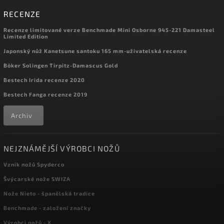
RECENZE
Recenze limitované verze Benchmade Mini Osborne 945-221 Damasteel
Limited Edition
Japonský nůž Kanetsune santoku 165 mm-uživatelská recenze
Böker Solingen Tirpitz-Damascus Gold
Bestech Irida recenze 2020
Bestech Fanga recenze 2019
Archiv
NEJZNÁMĚJŠÍ VÝROBCI NOŽŮ
Vznik nožů Spyderco
Švýcarské nože SWIZA
Nože Nieto - španělská tradice
Benchmade - založení značky
Výrobci nožů - X