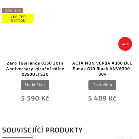
NOVINKA
LIMITED
EDITION
–4 %
Zero Tolerance 0350 20th
ACTA NON VERBA A300 DLC
Anniversary výroční edice
Elmax G10 Black ANVA300-
0350OLTS20
004
Do košíku
Do košíku
5 590 Kč
5 409 Kč
SOUVISEJÍCÍ PRODUKTY