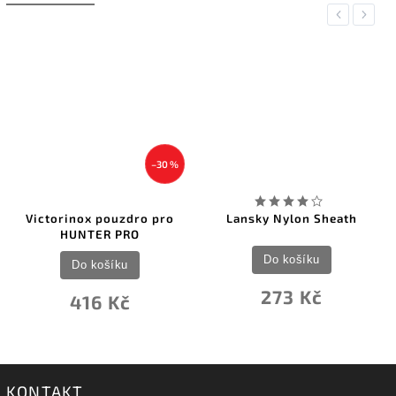
Previous
Next
–30 %
Victorinox pouzdro pro
Lansky Nylon Sheath
HUNTER PRO
Do košíku
Do košíku
273 Kč
416 Kč
KONTAKT