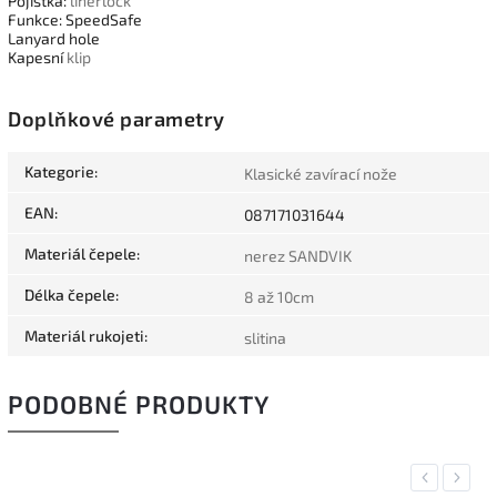
Pojistka:
linerlock
Funkce: SpeedSafe
Lanyard hole
Kapesní
klip
Doplňkové parametry
Kategorie
:
Klasické zavírací nože
EAN
:
087171031644
Materiál čepele
:
nerez SANDVIK
Délka čepele
:
8 až 10cm
Materiál rukojeti
:
slitina
PODOBNÉ PRODUKTY
Previous
Next