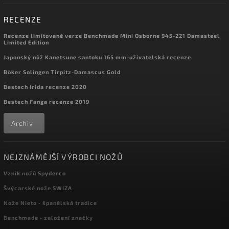
RECENZE
Recenze limitované verze Benchmade Mini Osborne 945-221 Damasteel
Limited Edition
Japonský nůž Kanetsune santoku 165 mm-uživatelská recenze
Böker Solingen Tirpitz-Damascus Gold
Bestech Irida recenze 2020
Bestech Fanga recenze 2019
Archiv
NEJZNÁMĚJŠÍ VÝROBCI NOŽŮ
Vznik nožů Spyderco
Švýcarské nože SWIZA
Nože Nieto - španělská tradice
Benchmade - založení značky