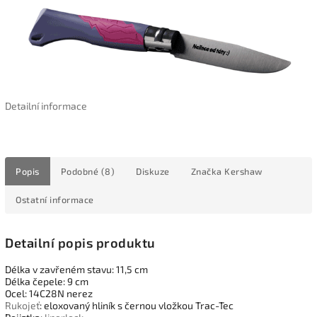
Detailní informace
Popis
Podobné (8)
Diskuze
Značka
Kershaw
Ostatní informace
Detailní popis produktu
Délka v zavřeném stavu: 11,5 cm
Délka čepele: 9 cm
Ocel: 14C28N nerez
Rukojeť
: eloxovaný hliník s černou vložkou Trac-Tec