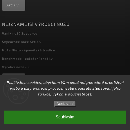
Archiv
NEJZNÁMĚJŠÍ VÝROBCI NOŽŮ
Vznik nožů Spyderco
Švýcarské nože SWIZA
Nože Nieto - španělská tradice
Benchmade - založení značky
Výrobci nožů - X
Archiv
Používáme cookies, abychom Vám umožnili pohodlné prohlížení
webu a díky analýze provozu webu neustále zlepšovali jeho
funkce, výkon a použitelnost.
Copyright 2026
kapesni-noze.cz
. Všechna práva vyhrazena.
☀️Ve dnech 3-14.8 2026 máme zavřeno z důvodu
DOVOLENÉ. Eshop zůstává v provozu, objednávky
Nastavení
Upravit nastavení cookies
budeme zpracovávat v pondělí 17.8.2026. Děkujeme za
pochopení.☀️
Souhlasím