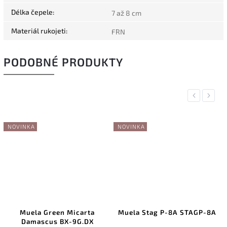
Délka čepele
:
7 až 8 cm
Materiál rukojeti
:
FRN
PODOBNÉ PRODUKTY
Previous
Next
NOVINKA
NOVINKA
Muela Green Micarta
Muela Stag P-8A STAGP-8A
Damascus BX-9G.DX