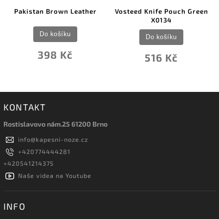
Pakistan Brown Leather
Vosteed Knife Pouch Green
X0134
Do košíku
Do košíku
398 Kč
516 Kč
KONTAKT
Rostislavovo nám.25 61200 Brno
info
@
kapesni-noze.cz
+420774444281
+420541214375
Naše videa na Youtube
INFO