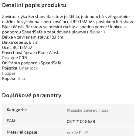
Detailní popis produktu
Zavírací dýka Kershaw Barstow je štíhlá, jednoduchá s elegantním
ostřím. Je vyrobena z nerezové oceli 8Cr13MoV s povlakem Kershaw
BlackWash. Barstow se otevírá rychle a snadno pomocí funkce s
podporou SpeedSafe a zabudované ploutve (
flipper
).
Délka v zavřeném stavu: 10,1 cm
Délka čepele: 8 cm
Ocel: 8Cr13MoV
Povrchová úprava BlackWash
Rukojeť
: GRN
Otvírání s podporou SpeedSafe
Pojistka:
Liner lock
Flipper
Kapesní
klip
Doplňkové parametry
Kategorie
:
Klasické zavírací nože
EAN
:
087171048628
Materiál čepele
:
nerez PLUS