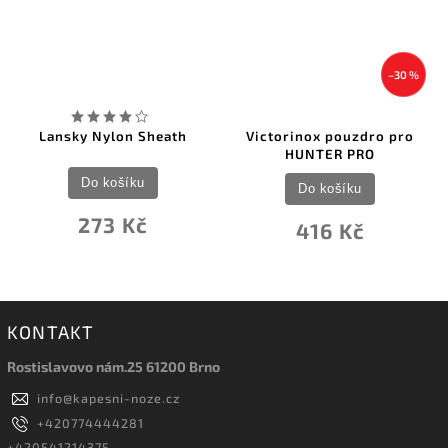
–30 %
Lansky Nylon Sheath
Victorinox pouzdro pro
HUNTER PRO
Do košíku
Do košíku
273 Kč
416 Kč
KONTAKT
Rostislavovo nám.25 61200 Brno
info
@
kapesni-noze.cz
+420774444281
+420541214375