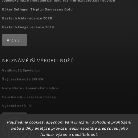
Japonský nůž Kanetsune santoku 165 mm-uživatelská recenze
Böker Solingen Tirpitz-Damascus Gold
Bestech Irida recenze 2020
Bestech Fanga recenze 2019
Archiv
NEJZNÁMĚJŠÍ VÝROBCI NOŽŮ
Vznik nožů Spyderco
Švýcarské nože SWIZA
Nože Nieto - španělská tradice
Benchmade - založení značky
Výrobci nožů - X
Archiv
Používáme cookies, abychom Vám umožnili pohodlné prohlížení
webu a díky analýze provozu webu neustále zlepšovali jeho
funkce, výkon a použitelnost.