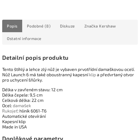
Popis
Podobné (8)
Diskuze
Značka
Kershaw
Ostatní informace
Detailní popis produktu
Tento štíhlý a lehce zlý nůž je vybaven prvotřídní damaškovou ocelí.
Nůž Launch 6 má také oboustranný kapesní
klip
a předvrtaný otvor
pro uchycení šňůrky.
Délka v zavřeném stavu: 12 cm
Délka čepele: 9,5 cm
Celková délka: 22 cm
Ocel:
damašek
Rukojeť
: hliník 6061-T6
Automatické otevírání
Kapesní klip
Made in USA
Doplňkové parametry