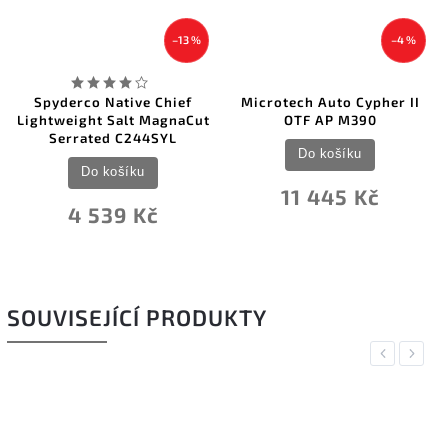
–13 %
–4 %
Spyderco Native Chief
Microtech Auto Cypher II
Lightweight Salt MagnaCut
OTF AP M390
Serrated C244SYL
Do košíku
Do košíku
11 445 Kč
4 539 Kč
SOUVISEJÍCÍ PRODUKTY
Previous
Next