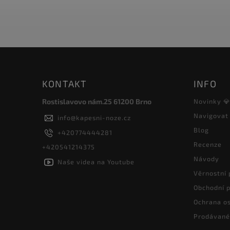
KONTAKT
INFO
Rostislavovo nám.25 61200 Brno
Novinky 
Navigovat
info
@
kapesni-noze.cz
Blog
+420774444281
Recenze
+420541214375
Návody
Naše videa na Youtube
Věrnostní
Obchodní 
Ochrana os
Prodávané