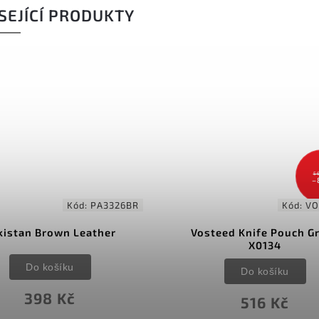
SEJÍCÍ PRODUKTY
5
–
Kód:
PA3326BR
Kód:
VO
kistan Brown Leather
Vosteed Knife Pouch G
X0134
Do košíku
Do košíku
398 Kč
516 Kč