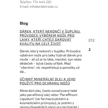
Telefon: 774 444 281
Email: info@widetrade.cz
Blog
DÁREK, KTERÝ NEKONČÍ V ŠUPLÍKU:
PRŮVODCE VÝBĚREM NOŽE PRO
LAIKY, KTEŘÍ CHTĚJÍ DAROVAT
M10AP
Kód:
SRM251MBGT2
KVALITU NA CELÝ ŽIVOT
SRM Knives Twin 251MB-GT2
Spyd
Dárek, který nekončí v šuplíku: Průvodce
ck
Black N690 Ivory G10
výběrem nože pro laiky Vybrat dárek pro
muže – ať už je to táta, manžel, syn nebo
Do košíku
dědeček – bývá často oříšek. Mají
"všechno", nic nepotřebují a ponožky už
dá...
1 760 Kč
ÚČINNÝ MINERÁLNÍ OLEJ A JEHO
POUŽITÍ PRO OCHRANU NOŽŮ
Minerální olej, často označovaný také
jako parafínový olej nebo "Paraffinum
Liquidum" (ve farmaceutickém a
kosmetickém průmyslu), je jedním z
nejpoužívanějších olejů pro technické i