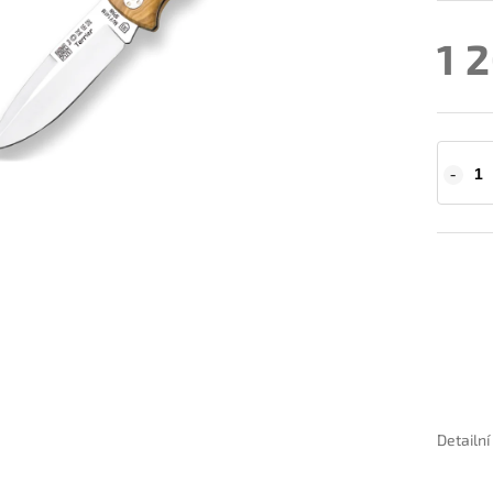
1 
Detailn