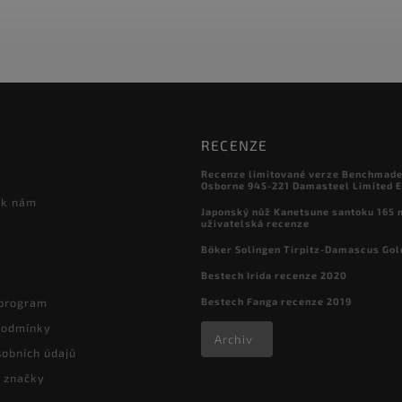
RECENZE
Recenze limitované verze Benchmade

Osborne 945-221 Damasteel Limited E
 k nám
Japonský nůž Kanetsune santoku 165
uživatelská recenze
Böker Solingen Tirpitz-Damascus Gol
Bestech Irida recenze 2020
Bestech Fanga recenze 2019
 program
podmínky
Archiv
obních údajů
 značky