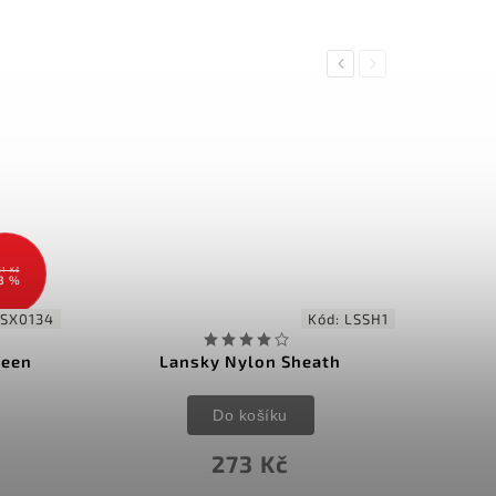
Previous
Next
61 Kč
8 %
SX0134
Kód:
LSSH1
reen
Lansky Nylon Sheath
Do košíku
273 Kč