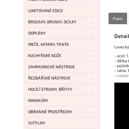
LIMITOVANÉ EDICE
Popis
BROUSKY, BRUSKY, OCÍLKY
DOPLŇKY
Detai
MEČE, KATANY, TANTA
Loveck
KUCHYŇSKÉ NOŽE
- ocel: 
- délka
- pojist
ZAHRADNICKÉ NÁSTROJE
- váha: 
-
rukoje
ŘEZBÁŘSKÉ NÁSTROJE
HOLÍCÍ STROJKY, BŘITVY
MANIKÚRY
OBRANNÉ PROSTŘEDKY
SVÍTILNY