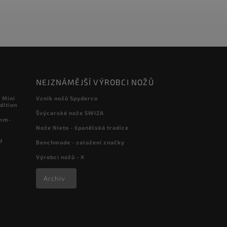
NEJZNÁMĚJŠÍ VÝROBCI NOŽŮ
 Mini
Vznik nožů Spyderco
dition
Švýcarské nože SWIZA
 mm-
Nože Nieto - španělská tradice
d
Benchmade - založení značky
Výrobci nožů - X
Archiv