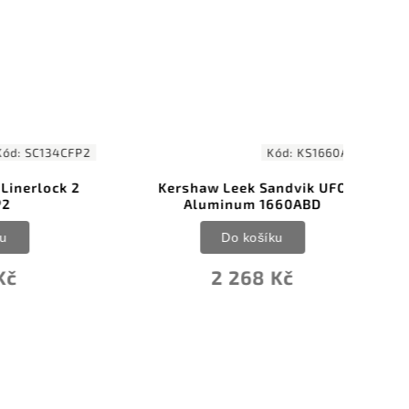
134CFP2
Kód:
KS1660ABD
ock 2
Kershaw Leek Sandvik UFO
Aluminum 1660ABD
Do košíku
2 268 Kč