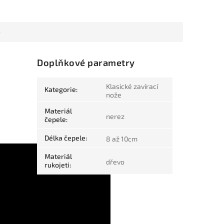
e
Doplňkové parametry
Klasické zavírací
Kategorie
:
nože
Materiál
nerez
čepele
:
Délka čepele
:
8 až 10cm
Materiál
dřevo
rukojeti
: