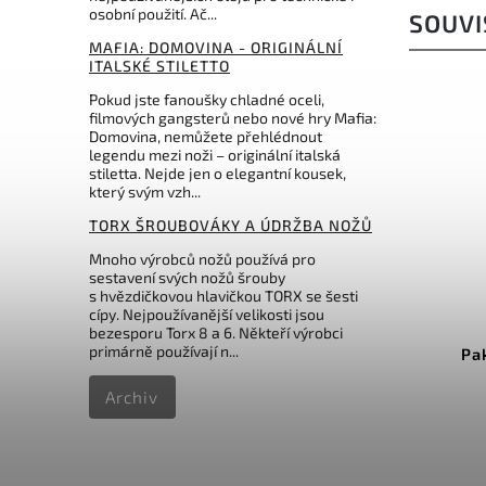
osobní použití. Ač...
SOUVI
MAFIA: DOMOVINA - ORIGINÁLNÍ
ITALSKÉ STILETTO
Pokud jste fanoušky chladné oceli,
filmových gangsterů nebo nové hry Mafia:
Domovina, nemůžete přehlédnout
legendu mezi noži – originální italská
stiletta. Nejde jen o elegantní kousek,
který svým vzh...
TORX ŠROUBOVÁKY A ÚDRŽBA NOŽŮ
Mnoho výrobců nožů používá pro
599 Kč
–30 %
sestavení svých nožů šrouby
s hvězdičkovou hlavičkou TORX se šesti
Kód:
4.0838.4
cípy. Nejpoužívanější velikosti jsou
bezesporu Torx 8 a 6. Někteří výrobci
primárně používají n...
Victorinox pouzdro pro
Pa
HUNTER PRO
Archiv
Do košíku
416 Kč