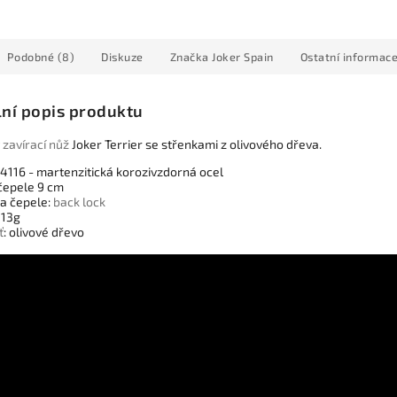
Podobné (8)
Diskuze
Značka
Joker Spain
Ostatní informac
lní popis produktu
ý
zavírací nůž
Joker Terrier se střenkami z olivového dřeva.
1.4116 - martenzitická korozivzdorná ocel
 čepele 9 cm
ka čepele:
back lock
113g
ť
: olivové dřevo