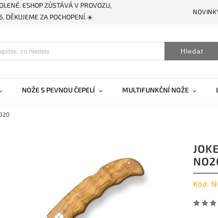
OLENÉ. ESHOP ZŮSTÁVÁ V PROVOZU,
NOVINK
. DĚKUJEME ZA POCHOPENÍ.☀️
Hledat
NOŽE S PEVNOU ČEPELÍ
MULTIFUNKČNÍ NOŽE
NO20
JOK
NO2
Kód:
N