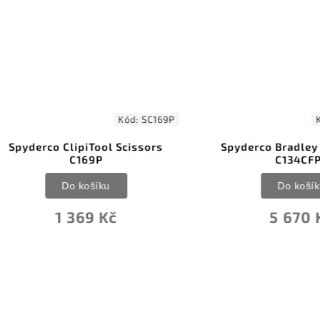
Kód:
SC169P
Kód:
SC
erco ClipiTool Scissors
Spyderco Bradley Linerl
C169P
C134CFP2
Do košíku
Do košíku
1 369 Kč
5 670 Kč