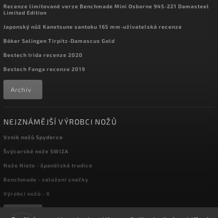
Recenze limitované verze Benchmade Mini Osborne 945-221 Damasteel
Limited Edition
Japonský nůž Kanetsune santoku 165 mm-uživatelská recenze
Böker Solingen Tirpitz-Damascus Gold
Bestech Irida recenze 2020
Bestech Fanga recenze 2019
Archiv
NEJZNÁMĚJŠÍ VÝROBCI NOŽŮ
Vznik nožů Spyderco
Švýcarské nože SWIZA
Nože Nieto - španělská tradice
Benchmade - založení značky
Výrobci nožů - X
Archiv