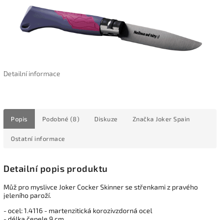
Detailní informace
Popis
Podobné (8)
Diskuze
Značka
Joker Spain
Ostatní informace
Detailní popis produktu
Můž pro myslivce Joker Cocker Skinner se střenkami z pravého
jeleního paroží.
- ocel: 1.4116 - martenzitická korozivzdorná ocel
- délka čepele 9 cm