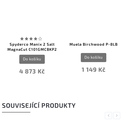
Spyderco Manix 2 Salt
Muela Birchwood P-8LB
MagnaCut C101GMCBKP2
Do košíku
Do košíku
1 149 Kč
4 873 Kč
SOUVISEJÍCÍ PRODUKTY
Previous
Next