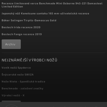
Recenze limitované verze Benchmade Mini Osborne 945-221 Damasteel
Limited Edition
Japonský nůž Kanetsune santoku 165 mm-uživatelská recenze
Böker Solingen Tirpitz-Damascus Gold
Bestech Irida recenze 2020
Bestech Fanga recenze 2019
Archiv
NEJZNÁMĚJŠÍ VÝROBCI NOŽŮ
Vznik nožů Spyderco
Švýcarské nože SWIZA
Nože Nieto - španělská tradice
Benchmade - založení značky
Výrobci nožů - X
Archiv