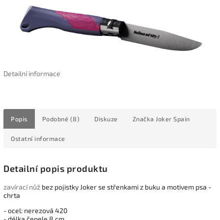
Detailní informace
Popis
Podobné (8)
Diskuze
Značka
Joker Spain
Ostatní informace
Detailní popis produktu
zavírací nůž
bez pojistky Joker se střenkami z buku a motivem psa -
chrta
- ocel: nerezová 420
- délka čepele 8 cm