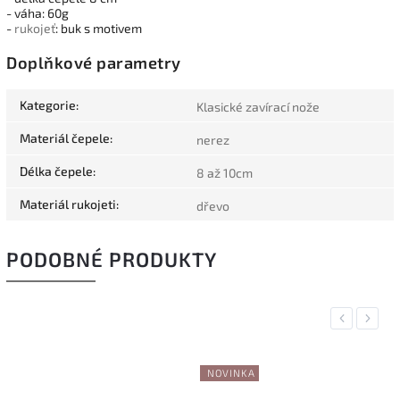
- váha: 60g
-
rukojeť
: buk s motivem
Doplňkové parametry
Kategorie
:
Klasické zavírací nože
Materiál čepele
:
nerez
Délka čepele
:
8 až 10cm
Materiál rukojeti
:
dřevo
PODOBNÉ PRODUKTY
Previous
Next
NOVINKA