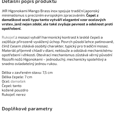
Detailní popis produktu
JKR Higonokami Mango Brass inox spojuje tradiční japonský
minimalismus s precizním evropským zpracováním.
Čepel z
damaškové oceli typu tanto vytváří elegantní vzor ocelových
vrstev, jenž nejen zdobí, ale také zvyšuje pevnost a odolnost proti
opotřebení.
Rukojeť
z mosazi vytváří harmonický kontrast k lesklé čepeli a
zajišťuje přirozeně vyvážený úchop. Povrch působí lehce patinovaně,
čímž časem získává osobitý charakter, typický pro tradiční mosaz.
Materiál příjemně chladí v dlani, neklouže a odolává mechanickému
opotřebení i vlhkosti. Otevírací mechanismus zůstává věrný původní
filozofii nožů Higonokami – jednoduchý, mechanicky spolehlivý a
snadno ovladatelný jednou rukou.
Délka v zavřeném stavu: 7,5 cm
Délka čepele: 7 cm
Ocel:
damašek
Čepel: tanto
kožené pouzdro
Rukojeť: nerez
Doplňkové parametry