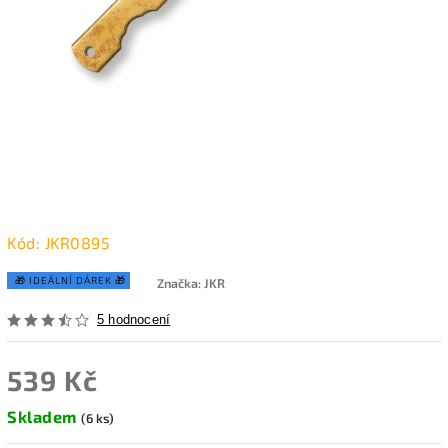
Kód:
JKR0895
🎁 IDEÁLNÍ DÁREK 🎁
Značka:
JKR
5 hodnocení
539 Kč
Skladem
(6 ks)