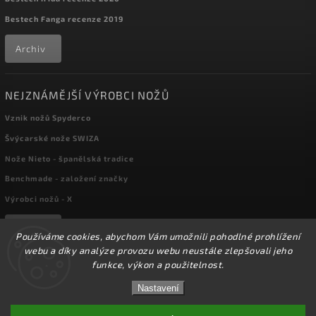
Bestech Fanga recenze 2019
Archiv
NEJZNÁMĚJŠÍ VÝROBCI NOŽŮ
Vznik nožů Spyderco
Švýcarské nože SWIZA
Nože Nieto - španělská tradice
Benchmade - založení značky
Výrobci nožů - X
Archiv
Používáme cookies, abychom Vám umožnili pohodlné prohlížení
webu a díky analýze provozu webu neustále zlepšovali jeho
funkce, výkon a použitelnost.
☀️Ve dnech 3-14.8 2026 máme zavřeno z důvodu
Copyright 2026
kapesni-noze.cz
. Všechna práva vyhrazena.
DOVOLENÉ. Eshop zůstává v provozu, objednávky
Nastavení
Upravit nastavení cookies
budeme zpracovávat v pondělí 17.8.2026. Děkujeme za
pochopení.☀️