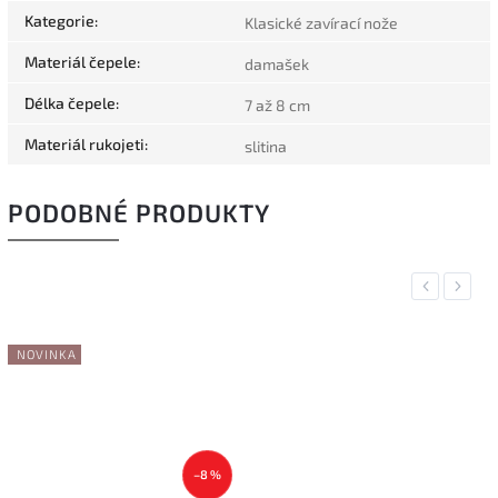
Kategorie
:
Klasické zavírací nože
Materiál čepele
:
damašek
Délka čepele
:
7 až 8 cm
Materiál rukojeti
:
slitina
PODOBNÉ PRODUKTY
Previous
Next
NOVINKA
–8 %