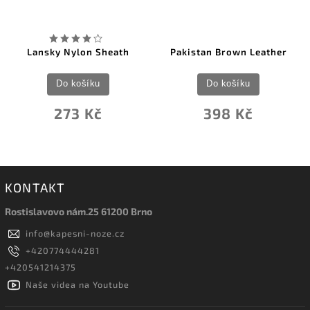
Lansky Nylon Sheath
Pakistan Brown Leather
Do košíku
Do košíku
273 Kč
398 Kč
KONTAKT
Rostislavovo nám.25 61200 Brno
info
@
kapesni-noze.cz
+420774444281
+420541214375
Naše videa na Youtube