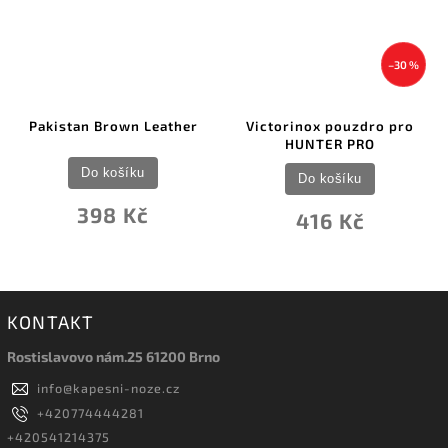
–30 %
Pakistan Brown Leather
Victorinox pouzdro pro
HUNTER PRO
Do košíku
Do košíku
398 Kč
416 Kč
KONTAKT
Rostislavovo nám.25 61200 Brno
info
@
kapesni-noze.cz
+420774444281
+420541214375