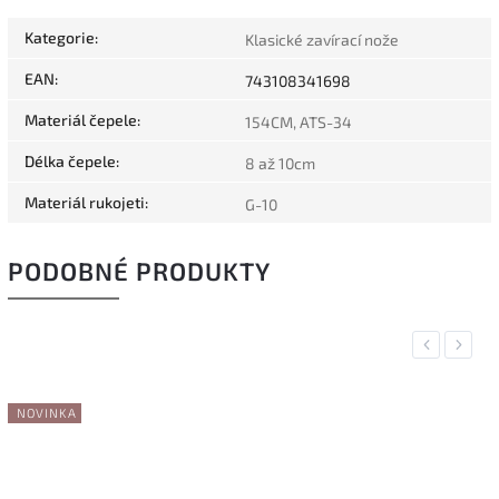
Kategorie
:
Klasické zavírací nože
EAN
:
743108341698
Materiál čepele
:
154CM, ATS-34
Délka čepele
:
8 až 10cm
Materiál rukojeti
:
G-10
PODOBNÉ PRODUKTY
Previous
Next
NOVINKA