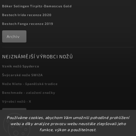
Böker Solingen Tirpitz-Damascus Gold
Bestech Irida recenze 2020
Bestech Fanga recenze 2019
Archiv
NEJZNÁMĚJŠÍ VÝROBCI NOŽŮ
Vznik nožů Spyderco
Švýcarské nože SWIZA
Nože Nieto - španělská tradice
Benchmade - založení značky
Výrobci nožů - X
Archiv
Používáme cookies, abychom Vám umožnili pohodlné prohlížení
webu a díky analýze provozu webu neustále zlepšovali jeho
funkce, výkon a použitelnost.
Copyright 2026
kapesni-noze.cz
. Všechna práva vyhrazena.
☀️Ve dnech 3-14.8 2026 máme zavřeno z důvodu