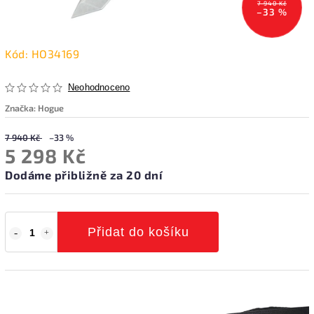
7 940 Kč
–33 %
Kód:
HO34169
Neohodnoceno
Značka:
Hogue
7 940 Kč
–33 %
5 298 Kč
Dodáme přibližně za 20 dní
Přidat do košíku