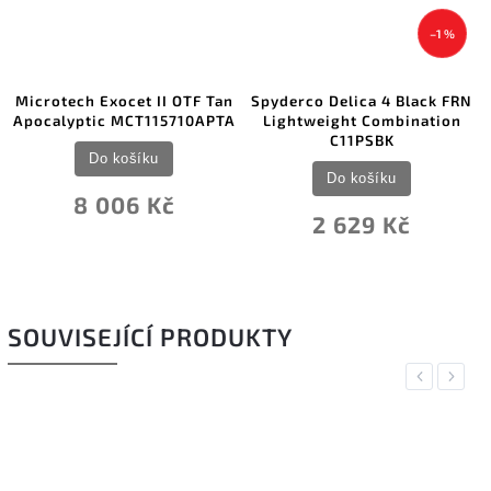
–1 %
Microtech Exocet II OTF Tan
Spyderco Delica 4 Black FRN
Apocalyptic MCT115710APTA
Lightweight Combination
C11PSBK
Do košíku
Do košíku
8 006 Kč
2 629 Kč
SOUVISEJÍCÍ PRODUKTY
Previous
Next