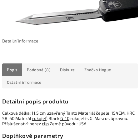
Detailní informace
Popis
Podobné (8)
Diskuze
Značka
Hogue
Ostatní informace
Detailní popis produktu
Celková délka: 11,5 cm uzavřený Tanto Materiál čepele: 154CM, HRC
58-60 Materál
rukojeť
: Black
G-10
rukojeti s G-Mascus úpravou.
Příslušenství: nerez
clip
Země původu: USA
Doplňkové parametry