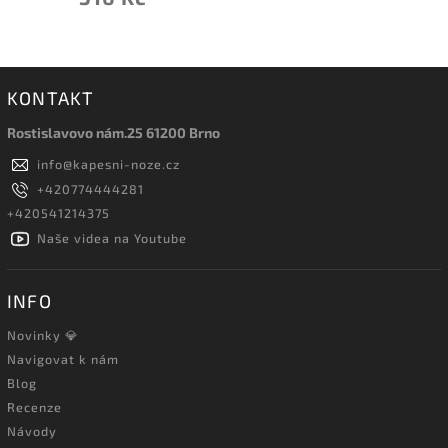
KONTAKT
Rostislavovo nám.25 61200 Brno
info
@
kapesni-noze.cz
+420774444281
+420541214375
Naše videa na Youtube
INFO
Novinky 💎
Navigovat k nám
Blog
Recenze
Návody