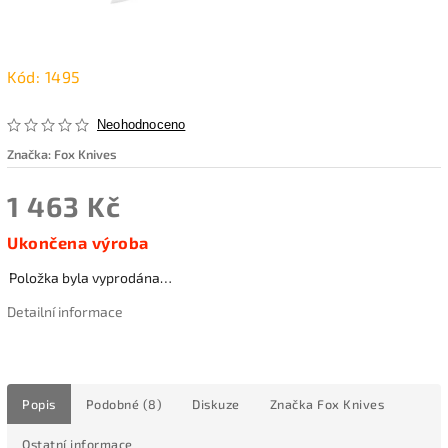
Kód:
1495
Neohodnoceno
Značka:
Fox Knives
1 463 Kč
Ukončena výroba
Položka byla vyprodána…
Detailní informace
Popis
Podobné (8)
Diskuze
Značka
Fox Knives
Ostatní informace