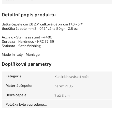
Detailní popis produktu
délka čepele cm 7,0 2.7” celková délka cm 17,0 - 6.7”
tloušťka čepele mm 3 - 0.12” váha 80 gr - 2.8 oz
Acciaio - Stainless steel > 440C
Durezza - Hardness > HRC 57-59
Satinata - Satin finishing
Made In Italy - Maniago
Doplňkové parametry
Kategorie
:
Klasické zavírací nože
Materiál čepele
:
nerez PLUS
Délka čepele
:
7 až 8 cm
Položka byla vyprodána…