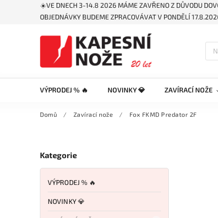
☀️VE DNECH 3-14.8 2026 MÁME ZAVŘENO Z DŮVODU DOV
OBJEDNÁVKY BUDEME ZPRACOVÁVAT V PONDĚLÍ 17.8.2026
VÝPRODEJ % 🔥
NOVINKY 💎
ZAVÍRACÍ NOŽE
Domů
/
Zavírací nože
/
Fox FKMD Predator 2F
Kategorie
VÝPRODEJ % 🔥
NOVINKY 💎