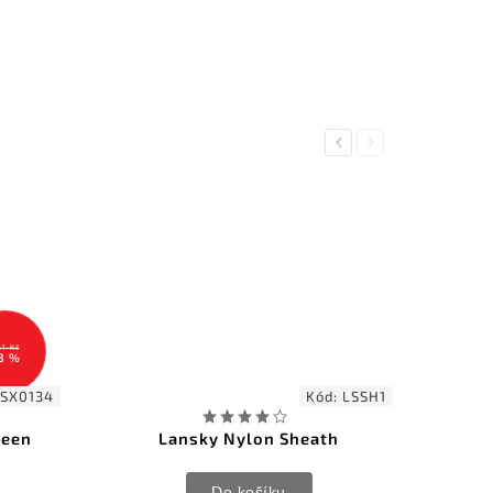
Previous
Next
61 Kč
8 %
SX0134
Kód:
LSSH1
reen
Lansky Nylon Sheath
Do košíku