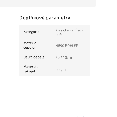
Doplňkové parametry
Klasické zavírací
Kategorie
:
nože
Materiál
N690 BOHLER
čepele
:
Délka čepele
:
8 až 10cm
Materiál
polymer
rukojeti
: