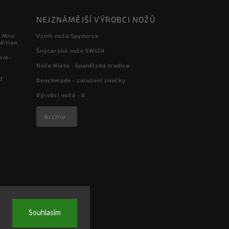
NEJZNÁMĚJŠÍ VÝROBCI NOŽŮ
 Mini
Vznik nožů Spyderco
dition
Švýcarské nože SWIZA
 mm-
Nože Nieto - španělská tradice
d
Benchmade - založení značky
Výrobci nožů - X
Archiv
Souhlasím