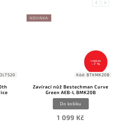
Previous
Next
NOVINKA
1 189 Kč
–7 %
OLTS20
Kód:
BTKMK20B
0th
Zavírací nůž Bestechman Curve
Best
dice
Green AEB-L BMK20B
Da
Do košíku
1 099 Kč