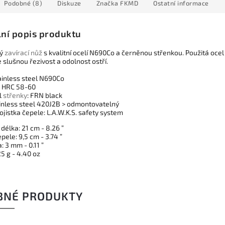
Podobné (8)
Diskuze
Značka
FKMD
Ostatní informace
lní popis produktu
vý
zavírací nůž
s kvalitní ocelí N690Co a černěnou střenkou. Použitá ocel
e slušnou řezivost a odolnost ostří.
tainless steel N690Co
: HRC 58-60
l
střenky
: FRN black
tainless steel 420J2B > odmontovatelný
jistka čepele: L.A.W.K.S. safety system​
délka: 21 cm - 8.26 ”
pele: 9,5 cm - 3.74 ”
: 3 mm - 0.11 ”
5 g - 4.40 oz
BNÉ PRODUKTY