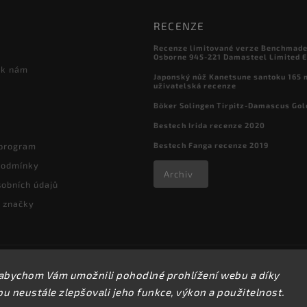
RECENZE
Recenze limitované verze Benchmade

Osborne 945-221 Damasteel Limited E
 k nám
Japonský nůž Kanetsune santoku 165
uživatelská recenze
Böker Solingen Tirpitz-Damascus Gol
Bestech Irida recenze 2020
Bestech Fanga recenze 2019
 program
podmínky
Archiv
obních údajů
 značky
Copyright 2026
kapesni-noze.cz
. Všechna práva vyhrazena.
abychom Vám umožnili pohodlné prohlížení webu a díky
Upravit nastavení cookies
 neustále zlepšovali jeho funkce, výkon a použitelnost.