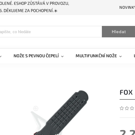
OLENÉ. ESHOP ZŮSTÁVÁ V PROVOZU,
NOVINK
. DĚKUJEME ZA POCHOPENÍ.☀️
Hledat
NOŽE S PEVNOU ČEPELÍ
MULTIFUNKČNÍ NOŽE
FOX
2 