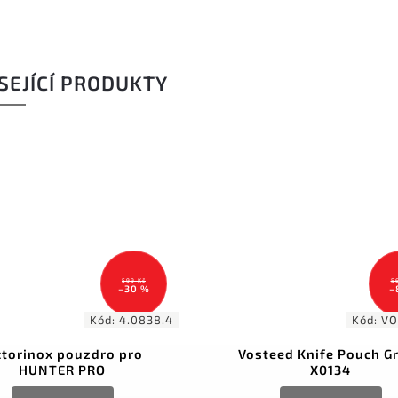
SEJÍCÍ PRODUKTY
599 Kč
5
–30 %
–
Kód:
4.0838.4
Kód:
VO
ctorinox pouzdro pro
Vosteed Knife Pouch G
HUNTER PRO
X0134