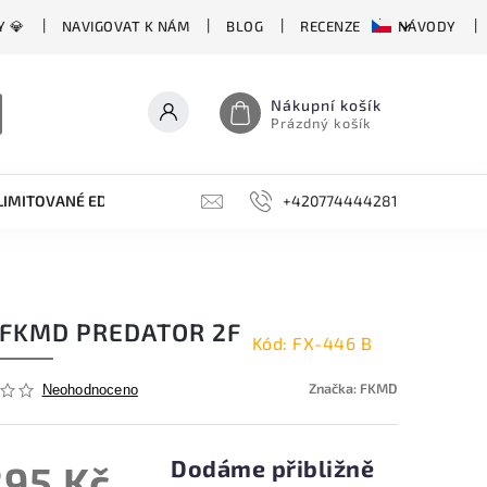
Y 💎
NAVIGOVAT K NÁM
BLOG
RECENZE
NÁVODY
Nákupní košík
Prázdný košík
LIMITOVANÉ EDICE
BROUSKY, BRUSKY, OCÍLKY
+420774444281
DOPLŇKY
 FKMD PREDATOR 2F
Kód:
FX-446 B
Značka:
FKMD
Neohodnoceno
Dodáme přibližně
295 Kč