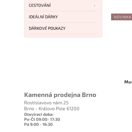
CESTOVÁNÍ
IDEÁLNÍ DÁRKY
NOVINKA
DÁRKOVÉ POUKAZY
6 327 Kč
–29 %
Kód:
SC69PBL3K390
Spyderco Lil' Temperance 3
Mu
Lightweight K390
C69PBL3K390
Kamenná prodejna Brno
Rostislavovo nám.25
Do košíku
Brno - Královo Pole 61200
Otevírací doba:
4 446 Kč
Po-Čt 09:00- 17:30
Pá 9:00 - 16:30