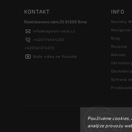
KONTAKT
INFO
Rostislavovo nám.25 61200 Brno
Novinky 
Navigovat
info
@
kapesni-noze.cz
Blog
+420774444281
Recenze
+420541214375
Návody
Naše videa na Youtube
Věrnostní
Obchodní 
Ochrana os
Prodávané
Používáme cookies, 
analýze provozu webu