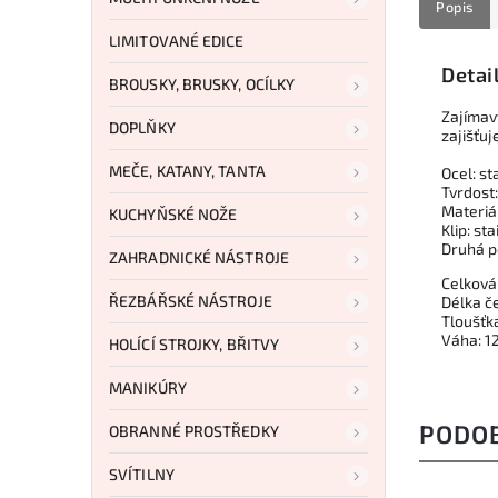
Popis
LIMITOVANÉ EDICE
Detai
BROUSKY, BRUSKY, OCÍLKY
Zajíma
DOPLŇKY
zajišťuj
MEČE, KATANY, TANTA
Ocel: s
Tvrdost
Materiá
KUCHYŇSKÉ NOŽE
Klip: s
Druhá po
ZAHRADNICKÉ NÁSTROJE
Celková 
ŘEZBÁŘSKÉ NÁSTROJE
Délka če
Tloušťka
Váha: 12
HOLÍCÍ STROJKY, BŘITVY
MANIKÚRY
PODO
OBRANNÉ PROSTŘEDKY
SVÍTILNY