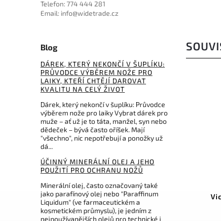
Telefon: 774 444 281
Email: info@widetrade.cz
SOUVI
Blog
DÁREK, KTERÝ NEKONČÍ V ŠUPLÍKU:
PRŮVODCE VÝBĚREM NOŽE PRO
LAIKY, KTEŘÍ CHTĚJÍ DAROVAT
KVALITU NA CELÝ ŽIVOT
Dárek, který nekončí v šuplíku: Průvodce
výběrem nože pro laiky Vybrat dárek pro
muže – ať už je to táta, manžel, syn nebo
dědeček – bývá často oříšek. Mají
"všechno", nic nepotřebují a ponožky už
dá...
ÚČINNÝ MINERÁLNÍ OLEJ A JEHO
POUŽITÍ PRO OCHRANU NOŽŮ
Kód:
PA3326BR
Minerální olej, často označovaný také
jako parafínový olej nebo "Paraffinum
Pakistan Brown Leather
Vi
Liquidum" (ve farmaceutickém a
kosmetickém průmyslu), je jedním z
nejpoužívanějších olejů pro technické i
Do košíku