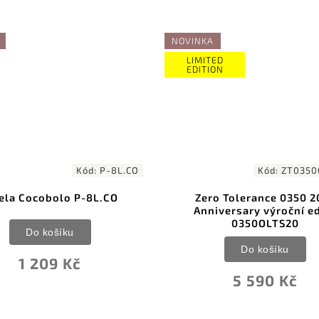
NOVINKA
LIMITED
EDITION
Kód:
P-8L.CO
Kód:
ZT0350
ela Cocobolo P-8L.CO
Zero Tolerance 0350 2
Anniversary výroční e
0350OLTS20
Do košíku
Do košíku
1 209 Kč
5 590 Kč