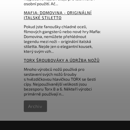
osobní použití. Ač...
398 Kč
MAFIA: DOMOVINA - ORIGINÁLNÍ
ITALSKÉ STILETTO
Pokud jste fanoušky chladné oceli,
filmových gangsterů nebo nové hry Mafia:
Domovina, nemůžete přehlédnout
legendu mezi noži – originální italská
stiletta. Nejde jen o elegantní kousek,
který svým vzh...
TORX ŠROUBOVÁKY A ÚDRŽBA NOŽŮ
Mnoho výrobců nožů používá pro
sestavení svých nožů šrouby
s hvězdičkovou hlavičkou TORX se šesti
cípy. Nejpoužívanější velikosti jsou
bezesporu Torx 8 a 6. Někteří výrobci
primárně používají n...
Archiv