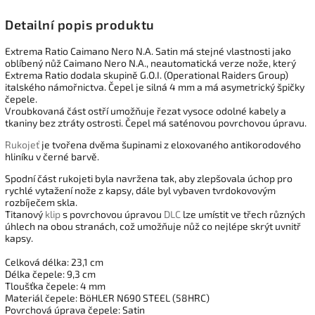
Detailní popis produktu
Extrema Ratio Caimano Nero N.A. Satin má stejné vlastnosti jako
oblíbený nůž Caimano Nero N.A., neautomatická verze nože, který
Extrema Ratio dodala skupině G.O.I. (Operational Raiders Group)
italského námořnictva. Čepel je silná 4 mm a má asymetrický špičky
čepele.
Vroubkovaná část ostří umožňuje řezat vysoce odolné kabely a
tkaniny bez ztráty ostrosti. Čepel má saténovou povrchovou úpravu.
Rukojeť
je tvořena dvěma šupinami z eloxovaného antikorodového
hliníku v černé barvě.
Spodní část rukojeti byla navržena tak, aby zlepšovala úchop pro
rychlé vytažení nože z kapsy, dále byl vybaven tvrdokovovým
rozbíječem skla.
Titanový
klip
s povrchovou úpravou
DLC
lze umístit ve třech různých
úhlech na obou stranách, což umožňuje nůž co nejlépe skrýt uvnitř
kapsy.
Celková délka: 23,1 cm
Délka čepele: 9,3 cm
Tloušťka čepele: 4 mm
Materiál čepele:
BöHLER N690 STEEL (58HRC)
Povrchová úprava čepele: Satin