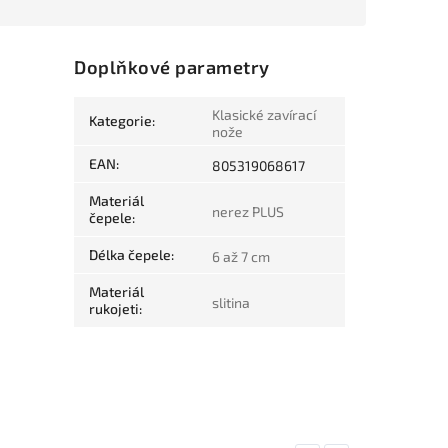
Doplňkové parametry
Klasické zavírací
Kategorie
:
nože
EAN
:
805319068617
Materiál
nerez PLUS
čepele
:
Délka čepele
:
6 až 7 cm
Materiál
slitina
rukojeti
: