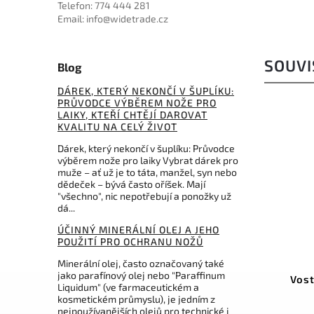
Telefon: 774 444 281
Email: info@widetrade.cz
SOUVI
Blog
DÁREK, KTERÝ NEKONČÍ V ŠUPLÍKU:
PRŮVODCE VÝBĚREM NOŽE PRO
LAIKY, KTEŘÍ CHTĚJÍ DAROVAT
KVALITU NA CELÝ ŽIVOT
Dárek, který nekončí v šuplíku: Průvodce
výběrem nože pro laiky Vybrat dárek pro
muže – ať už je to táta, manžel, syn nebo
dědeček – bývá často oříšek. Mají
"všechno", nic nepotřebují a ponožky už
dá...
ÚČINNÝ MINERÁLNÍ OLEJ A JEHO
POUŽITÍ PRO OCHRANU NOŽŮ
Kód:
LSSH1
Minerální olej, často označovaný také
jako parafínový olej nebo "Paraffinum
Lansky Nylon Sheath
Vost
Liquidum" (ve farmaceutickém a
kosmetickém průmyslu), je jedním z
nejpoužívanějších olejů pro technické i
Do košíku