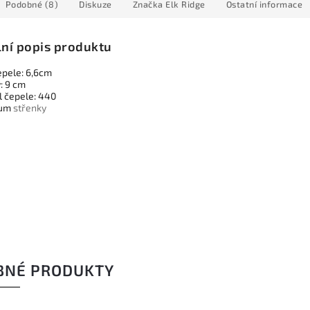
Podobné (8)
Diskuze
Značka
Elk Ridge
Ostatní informace
lní popis produktu
epele: 6,6cm
: 9 cm
l čepele: 440
ium
střenky
BNÉ PRODUKTY