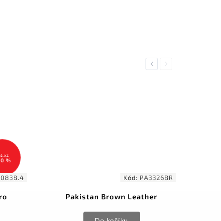
Previous
Next
9 Kč
30 %
.0838.4
Kód:
PA3326BR
ro
Pakistan Brown Leather
Do košíku