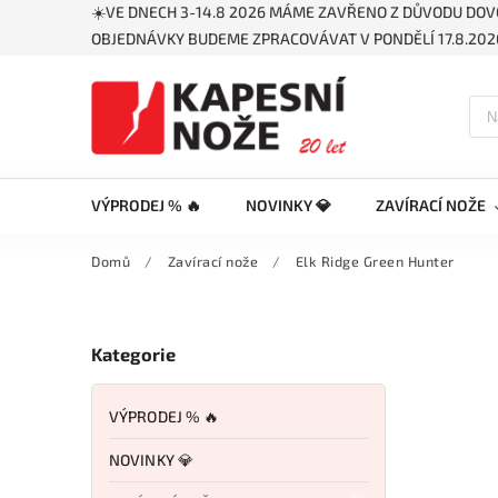
☀️VE DNECH 3-14.8 2026 MÁME ZAVŘENO Z DŮVODU DOV
OBJEDNÁVKY BUDEME ZPRACOVÁVAT V PONDĚLÍ 17.8.2026
VÝPRODEJ % 🔥
NOVINKY 💎
ZAVÍRACÍ NOŽE
Domů
/
Zavírací nože
/
Elk Ridge Green Hunter
Kategorie
VÝPRODEJ % 🔥
NOVINKY 💎