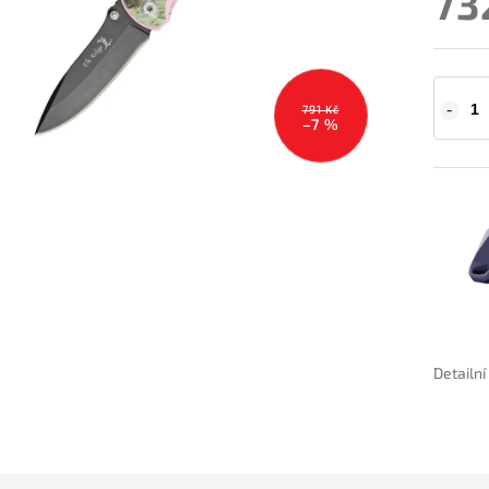
73
791 Kč
–7 %
Detailn