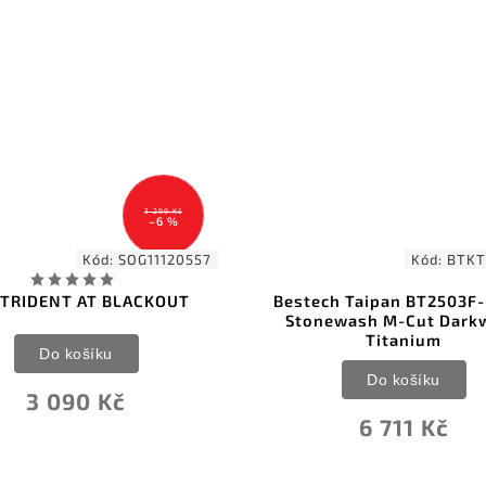
3 299 Kč
–6 %
Kód:
SOG11120557
Kód:
BTKT
 TRIDENT AT BLACKOUT
Bestech Taipan BT2503F-
Stonewash M-Cut Dark
Titanium
Do košíku
Do košíku
3 090 Kč
6 711 Kč