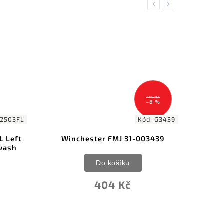
Previous
Next
NOVINK
440 Kč
–8 %
2503FL
Kód:
G3439
L Left
Winchester FMJ 31-003439
Zaví
wash
Do košíku
404 Kč