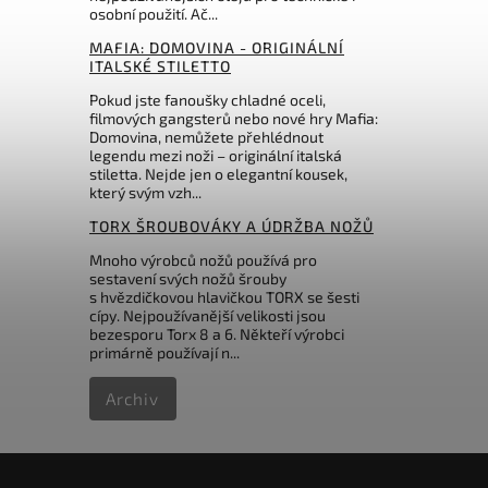
osobní použití. Ač...
273 Kč
MAFIA: DOMOVINA - ORIGINÁLNÍ
ITALSKÉ STILETTO
Pokud jste fanoušky chladné oceli,
filmových gangsterů nebo nové hry Mafia:
Domovina, nemůžete přehlédnout
legendu mezi noži – originální italská
stiletta. Nejde jen o elegantní kousek,
který svým vzh...
TORX ŠROUBOVÁKY A ÚDRŽBA NOŽŮ
Mnoho výrobců nožů používá pro
sestavení svých nožů šrouby
s hvězdičkovou hlavičkou TORX se šesti
cípy. Nejpoužívanější velikosti jsou
bezesporu Torx 8 a 6. Někteří výrobci
primárně používají n...
Archiv