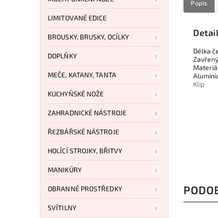
Popis
LIMITOVANÉ EDICE
Detai
BROUSKY, BRUSKY, OCÍLKY
Délka č
DOPLŇKY
Zavřený
Materiá
MEČE, KATANY, TANTA
Alumin
Klip
KUCHYŇSKÉ NOŽE
ZAHRADNICKÉ NÁSTROJE
ŘEZBÁŘSKÉ NÁSTROJE
HOLÍCÍ STROJKY, BŘITVY
MANIKÚRY
PODO
OBRANNÉ PROSTŘEDKY
SVÍTILNY