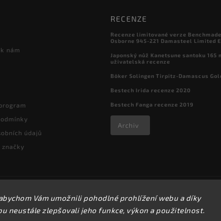
RECENZE
Recenze limitované verze Benchmade

Osborne 945-221 Damasteel Limited E
 k nám
Japonský nůž Kanetsune santoku 165
uživatelská recenze
Böker Solingen Tirpitz-Damascus Gol
Bestech Irida recenze 2020
Bestech Fanga recenze 2019
 program
podmínky
Archiv
obních údajů
 značky
Copyright 2026
kapesni-noze.cz
. Všechna práva vyhrazena.
abychom Vám umožnili pohodlné prohlížení webu a díky
Upravit nastavení cookies
 neustále zlepšovali jeho funkce, výkon a použitelnost.