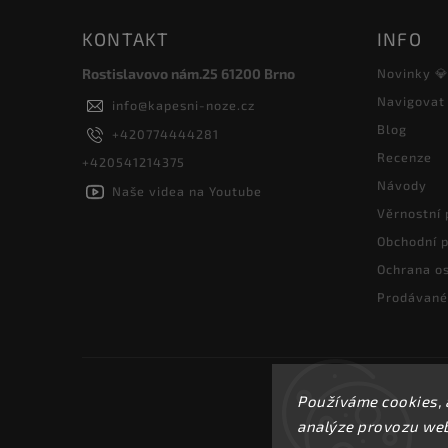
KONTAKT
INFO
Rostislavovo nám.25 61200 Brno
Novinky 
Navigovat
info
@
kapesni-noze.cz
Blog
+420774444281
Recenze
+420541214375
Návody
Naše videa na Youtube
Věrnostní
Obchodní 
Ochrana os
Prodávané
Používáme cookies, 
analýze provozu webu