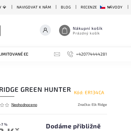
Y 💎
NAVIGOVAT K NÁM
BLOG
RECENZE
NÁVODY
Nákupní košík
Prázdný košík
LIMITOVANÉ EDICE
BROUSKY, BRUSKY, OCÍLKY
+420774444281
DOPLŇKY
 RIDGE GREEN HUNTER
Kód:
ER134CA
Značka:
Elk Ridge
Neohodnoceno
–7 %
Dodáme přibližně