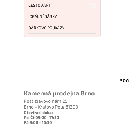
CESTOVÁNÍ
IDEÁLNÍ DÁRKY
DÁRKOVÉ POUKAZY
Kód:
BTKG65E
Bestech Knives Duoz Black
SOG
Sandvik Purple G10 BG65E
Kamenná prodejna Brno
Do košíku
Rostislavovo nám.25
Brno - Královo Pole 61200
1 229 Kč
Otevírací doba:
Po-Čt 09:00- 17:30
Pá 9:00 - 16:30