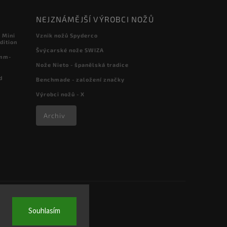
NEJZNÁMĚJŠÍ VÝROBCI NOŽŮ
 Mini
Vznik nožů Spyderco
dition
Švýcarské nože SWIZA
 mm-
Nože Nieto - španělská tradice
d
Benchmade - založení značky
Výrobci nožů - X
Archiv
Souhlasím