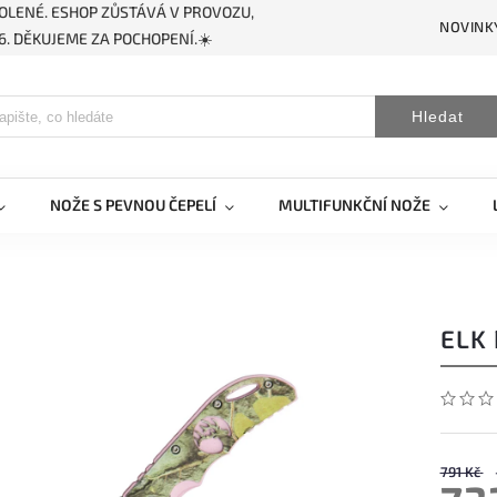
OLENÉ. ESHOP ZŮSTÁVÁ V PROVOZU,
NOVINK
. DĚKUJEME ZA POCHOPENÍ.☀️
Hledat
NOŽE S PEVNOU ČEPELÍ
MULTIFUNKČNÍ NOŽE
ELK
791 Kč